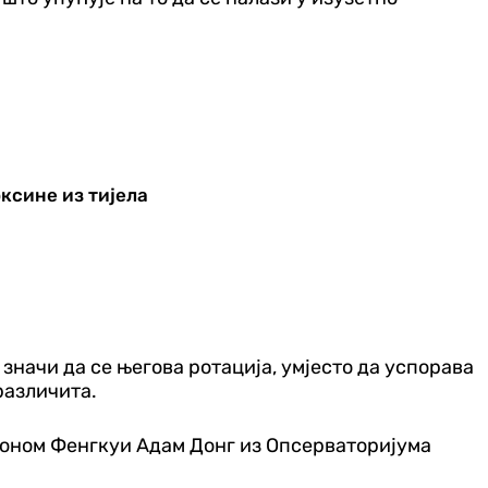
ксине из тијела
 значи да се његова ротација, умјесто да успорава
 различита.
троном Фенгкуи Адам Донг из Опсерваторијума