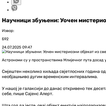
Научници збуњени: Уочен мистерио
Извор:
Б92
24.07.2025
09:47
Астрономи су у пространствима Млијечног пута досад у
Смјештен неколико хиљада свјетлосних година од н
необјашњиво дугим временским интервалима.
У нашој је галаксији до данас откривено тек десе
себе, пише Сајенс Алерт.
Шта год да јесте, овај објект емитује најполаризо