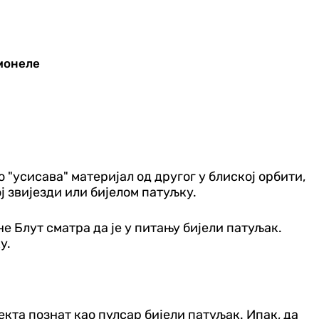
лмонеле
 "усисава" материјал од другог у блиској орбити,
ј звијезди или бијелом патуљку.
ане Блут сматра да је у питању бијели патуљак.
у.
екта познат као пулсар бијели патуљак. Ипак, да