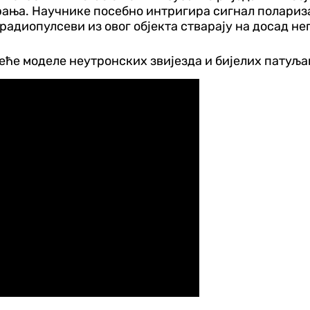
рања. Научнике посебно интригира сигнал полариза
 радиопулсеви из овог објекта стварају на досад не
ће моделе неутронских звијезда и бијелих патуљак