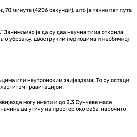
д 70 минута (4206 секунди), што је тачно пет пута
." Занимљиво је да су два научна тима открила
ака о убрзању, двоструким периодима и необичној
љцима или неутронским звијездама. То су остаци
 властитом гравитацијом.
звијезде могу имати и до 2,3 Сунчеве масе
 начине да утичу на простор око себе, нарочито