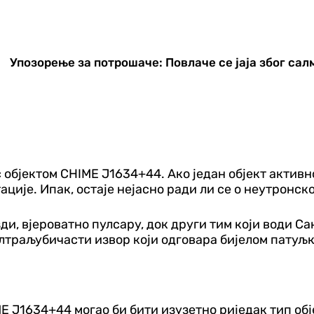
Упозорење за потрошаче: Повлаче се јаја због са
 објектом CHIME Ј1634+44. Ако један објект активно
ије. Ипак, остаје нејасно ради ли се о неутронско
зди, вјероватно пулсару, док други тим који води С
ултраљубичасти извор који одговара бијелом патуљк
ME Ј1634+44 могао би бити изузетно риједак тип обј