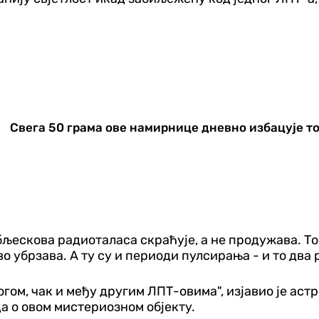
Свега 50 грама ове намирнице дневно избацује то
бљескова радиоталаса скраћује, а не продужава. То
во убрзава. А ту су и периоди пулсирања - и то два
гом, чак и међу другим ЛПТ-овима", изјавио је ас
да о овом мистериозном објекту.