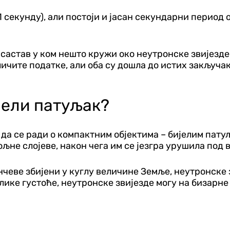
секунду), али постоји и јасан секундарни период о
о састав у ком нешто кружи око неутронске звијезде
личите податке, али оба су дошла до истих закључ
јели патуљак?
да се ради о компактним објектима – бијелим пату
пољне слојеве, након чега им се језгра урушила под
унчеве збијени у куглу величине Земље, неутронске 
лике густоће, неутронске звијезде могу на бизарне