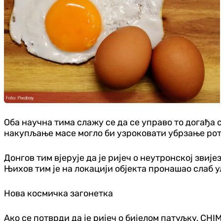
Оба научна тима слажу се да се управо то догађа с
накупљање масе могло би узроковати убрзање ротац
Донгов тим вјерује да је ријеч о неутронској звије
Њихов тим је на локацији објекта пронашао слаб 
Нова космичка загонетка
Ако се потврди да је ријеч о бијелом патуљку, CHI