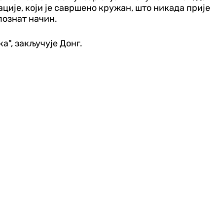
ције, који је савршено кружан, што никада прије
познат начин.
а", закључује Донг.