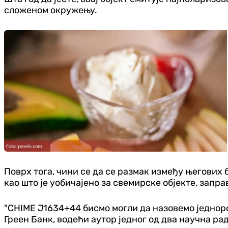
сложеном окружењу.
Поврх тога, чини се да се размак између његових 
као што је уобичајено за свемирске објекте, запра
"CHIME Ј1634+44 бисмо могли да назовемо једноро
Греен Банк, водећи аутор једног од два научна ра