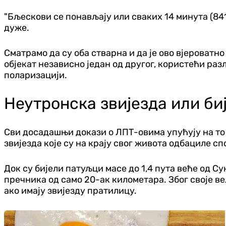
"Бљескови се понављају или сваких 14 минута (841 
дуже.
Сматрамо да су оба стварна и да је ово вјероватн
објекат независно један од другог, користећи раз
поларизацији.
Неутронска звијезда или би
Сви досадашњи докази о ЛПТ-овима упућују на то 
звијезда које су на крају свог живота одбациле с
Док су бијели патуљци масе до 1,4 пута веће од С
пречника од само 20-ак километара. Због своје ве
ако имају звијезду пратилицу.