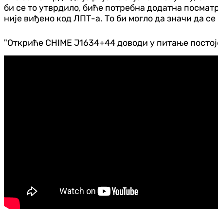
би се то утврдило, биће потребна додатна посмат
није виђено код ЛПТ-а. То би могло да значи да се
"Откриће CHIME Ј1634+44 доводи у питање постоје