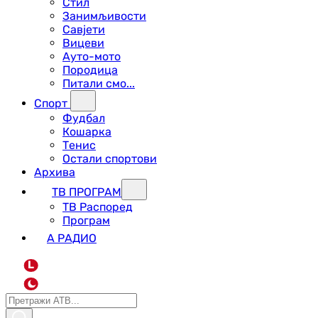
Стил
Занимљивости
Савјети
Вицеви
Ауто-мото
Породица
Питали смо...
Спорт
Фудбал
Кошарка
Тенис
Остали спортови
Архива
ТВ ПРОГРАМ
ТВ Распоред
Програм
А РАДИО
L