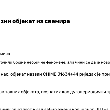
зни објекат из свемира
очили бројне необичне феномене, али чини се да је ново
ас, објекат назван CHIME Ј1634+44 риједак је прим
так таквих објеката, познатих као дугопериодични т
ванију свјетлост икад забиљежену код једног ЛПТ-а,