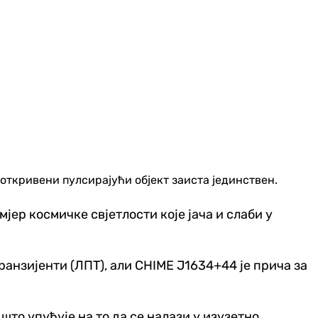
откривени пулсирајући објект заиста јединствен.
јер космичке свјетлости које јача и слаби у
ранзијенти (ЛПТ), али CHIME Ј1634+44 је прича за
 што упућује на то да се налази у изузетно