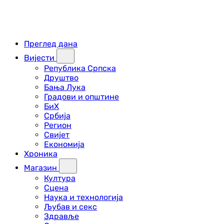
Преглед дана
Вијести
Република Српска
Друштво
Бања Лука
Градови и општине
БиХ
Србија
Регион
Свијет
Економија
Хроника
Магазин
Култура
Сцена
Наука и технологија
Љубав и секс
Здравље