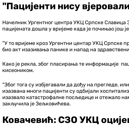
"Пацијенти нису вјеровал
Начелник Ургентног центра УКЦ Српске Славица З
пацијената дошла у вријеме када је почињао још 
"У то вријеме кроз Ургентни центар УКЦ Српске п
био акт изазивања панике и напад на здравствени
Како је рекла, због пласирања те информације па
кисеоником.
"Због тога су избјегавали да дођу на прегледе, ил
изазвана многи пацијенти су одбијали хоспитализа
изазвало катастрофалне посљедице и отежало нам в
закључила је Зељковићева.
Ковачевић: СЗО УКЦ оције