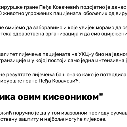
ируршке гране Пеђа Ковачевић подсјетио је данас 
0 животно угрожених пацијената обољелих од вир
 смијемо да заборавимо и које увијек морамо да се
вјетска здравствена организација и да смо оцијење
е квалитет лијечења пацијената на УКЦ-у био на је
 транзиције и у којој постоји само једна интензивна
е резултате лијечења баш онако како је потврдила 
хируршке гране Пеђа Ковачевић.
ника овим кисеоником"
њић поручио је да у том изазовном периоду суоча
ствену заштиту и најбоље могуће лијекове.