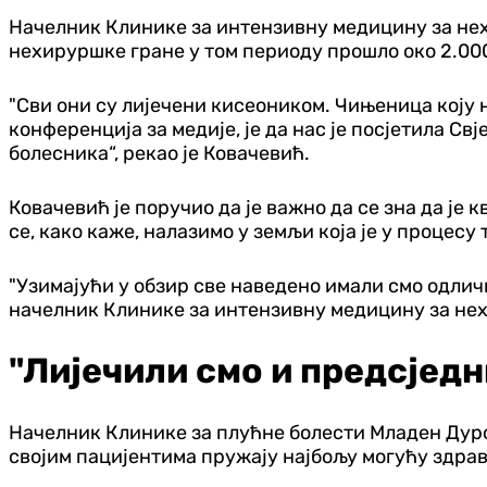
Начелник Клинике за интензивну медицину за нех
нехируршке гране у том периоду прошло око 2.00
"Сви они су лијечени кисеоником. Чињеница коју не
конференција за медије, је да нас је посјетила С
болесника“, рекао је Ковачевић.
Ковачевић је поручио да је важно да се зна да ј
се, како каже, налазимо у земљи која је у процесу
"Узимајући у обзир све наведено имали смо одличн
начелник Клинике за интензивну медицину за не
"Лијечили смо и предсјед
Начелник Клинике за плућне болести Младен Дуро
својим пацијентима пружају најбољу могућу здрав