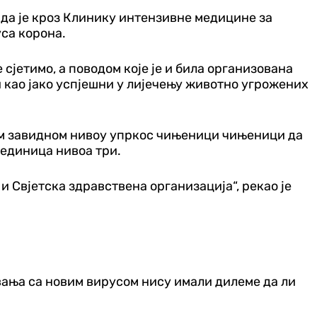
да је кроз Клинику интензивне медицине за
уса корона.
 сјетимо, а поводом које је и била организована
ни као јако успјешни у лијечењу животно угрожених
дном завидном нивоу упркос чињеници чињеници да
 јединица нивоа три.
и Свјетска здравствена организација“, рекао је
вања са новим вирусом нису имали дилеме да ли