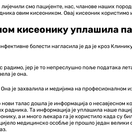
, лијечили смо пацијенте, нас, чланове наших поро
једника овим кисеоником. Овај кисеоник користимо и
ном кисеонику уплашила па
нфективне болести нагласила је да је кроз Клинику
ас радимо, јер је то непреслушно поље података ле
ела је она.
к. Она је захвалила и медијима на професионалном 
 нови талас дошла је информација о несавјесном к
них радника. Та информација је уплашила наше паци
ику, а и много љекара га је користило када су били
цијело медицинско особље је прошло један велики с
аз.