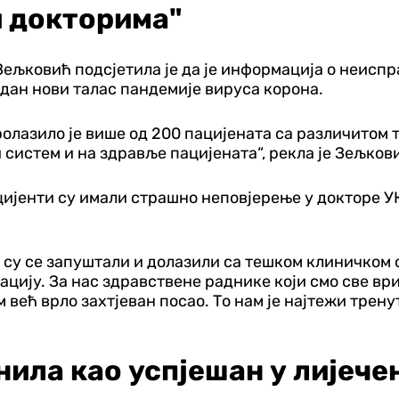
и докторима"
ељковић подсјетила је да је информација о неиспр
један нови талас пандемије вируса корона.
ролазило је више од 200 пацијената са различитом 
 систем и на здравље пацијената“, рекла је Зељков
цијенти су имали страшно неповјерење у докторе У
и су се запуштали и долазили са тешком клиничком 
цију. За нас здравствене раднике који смо све ври
ећ врло захтјеван посао. То нам је најтежи тренута
нила као успјешан у лијеч