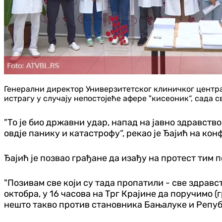
Генерални директор Универзитетског клиничког центра 
истрагу у случају непостојеће афере "кисеоник“, сада с
"То је био државни удар, напад на јавно здравство
овдје панику и катастрофу“, рекао је Ђајић на кон
Ђајић је позвао грађане да изађу на протест тим 
"Позивам све који су тада пропатили - све здравс
октобра, у 16 часова на Трг Крајине да поручимо
нешто такво против становника Бањалуке и Републ