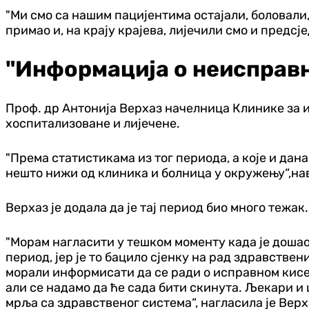
"Ми смо са нашим пацијентима остајали, боловали
примао и, на крају крајева, лијечили смо и предс
"Информација о неисправ
Проф. др Антонија Верхаз начелница Клинике за и
хоспитализоване и лијечене.
"Према статистикама из тог периода, а које и дан
нешто нижи од клиника и болница у окружењу“,нав
Верхаз је додала да је тај период био много тежа
"Морам нагласити у тешком моменту када је дошао
период, јер је то бацило сјенку на рад здравстве
морали информисати да се ради о исправном кисеон
али се надамо да ће сада бити скинута. Љекари и 
мрља са здравственог система“, нагласила је Верх