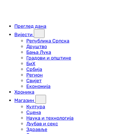
Преглед дана
Вијести
Република Српска
Друштво
Бања Лука
Градови и општине
БиХ
Србија
Регион
Свијет
Економија
Хроника
Магазин
Култура
Сцена
Наука и технологија
Љубав и секс
Здравље