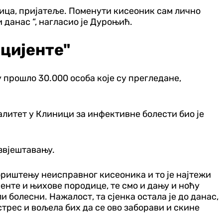
дица, пријатеље. Поменути кисеоник сам лично
 данас “, нагласио је Дуроњић.
цијенте"
 прошло 30.000 особа које су прегледане,
талитет у Клиници за инфективне болести био је
извјештавању.
ориштењу неисправног кисеоника и то је најтежи
јенте и њихове породице, те смо и дању и ноћу
 болесни. Нажалост, та сјенка остала је до данас,
трес и вољела бих да се ово заборави и скине