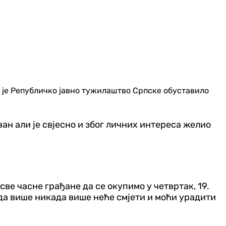
о је Републичко јавно тужилаштво Српске обуставило
ван али је свјесно и због личних интереса желио
ве часне грађане да се окупимо у четвртак, 19.
да више никада више неће смјети и моћи урадити