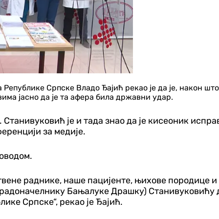
Републике Српске Владо Ђајић рекао је да је, након шт
вима јасно да је та афера била државни удар.
. Станивуковић је и тада знао да је кисеоник испра
ференцији за медије.
поводом.
твене раднике, наше пацијенте, њихове породице и с
 (градоначелнику Бањалуке Драшку) Станивуковићу 
ике Српске“, рекао је Ђајић.