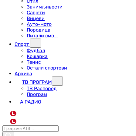
Стил
Занимљивости
Савјети
Вицеви
Ауто-мото
Породица
Питали смо...
Спорт
Фудбал
Кошарка
Тенис
Остали спортови
Архива
ТВ ПРОГРАМ
ТВ Распоред
Програм
А РАДИО
L