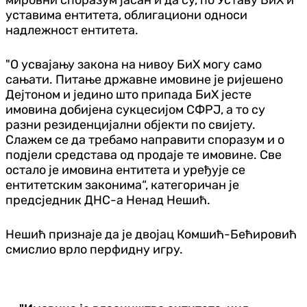
уставима ентитета, облигациони односи
надлежност ентитета.
"О усвајању закона на нивоу БиХ могу само
сањати. Питање државне имовине је ријешено
Дејтоном и једино што припада БиХ јесте
имовина добијена сукцесијом СФРЈ, а то су
разни резиденцијални објекти по свијету.
Слажем се да требамо направити споразум и о
подјели средстава од продаје те имовине. Све
остало је имовина ентитета и уређује се
ентитетским законима“, категоричан је
предсједник ДНС-а Ненад Нешић.
Нешић признаје да је двојац Комшић-Бећировић
смислио врло перфидну игру.