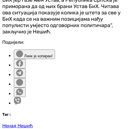
приморана да од њих брани Устав БиХ. Читава
ова ситуација показује колика је штета за све у
БиХ када се на важним позицијама нађу
популисти умјесто одговорних политичара“,
закључио је Нешић.
Подијели:
Линк је копиран!
Таг
:
Ненад Нешић