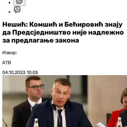
Нешић: Комшић и Бећировић знају
да Предсједништво није надлежно
за предлагање закона
Извор:
АТВ
04.10.2023
10:05