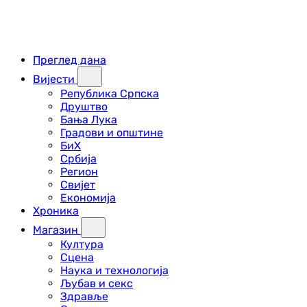
Преглед дана
Вијести
Република Српска
Друштво
Бања Лука
Градови и општине
БиХ
Србија
Регион
Свијет
Економија
Хроника
Магазин
Култура
Сцена
Наука и технологија
Љубав и секс
Здравље