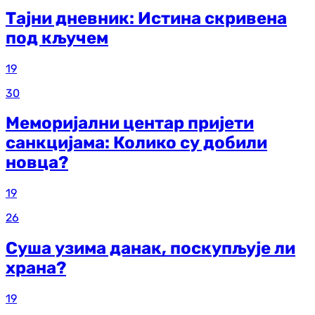
Тајни дневник: Истина скривена
под кључем
19
30
Меморијални центар пријети
санкцијама: Колико су добили
новца?
19
26
Суша узима данак, поскупљује ли
храна?
19