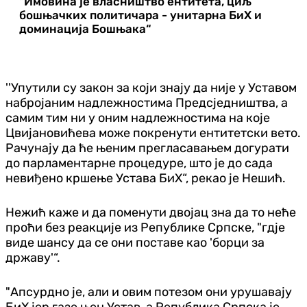
"Имовина је власништво ентитета, циљ
бошњачких политичара - унитарна БиХ и
доминација Бошњака“
''Упутили су закон за који знају да није у Уставом
набројаним надлежностима Предсједништва, а
самим тим ни у оним надлежностима на које
Цвијановићева може покренути ентитетски вето.
Рачунају да ће њеним прегласавањем догурати
до парламентарне процедуре, што је до сада
невиђено кршење Устава БиХ“, рекао је Нешић.
Нежић каже и да поменути двојац зна да то неће
проћи без реакције из Републике Српске, "гдје
виде шансу да се они поставе као 'борци за
државу'“.
"Апсурдно је, али и овим потезом они урушавају
БиХ јер газе њен Устав, а Република Српска је