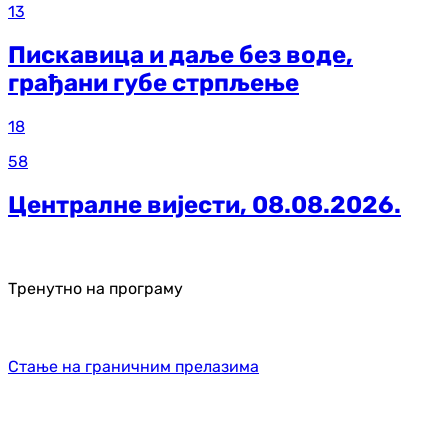
13
Пискавица и даље без воде,
грађани губе стрпљење
18
58
Централне вијести, 08.08.2026.
Тренутно на програму
Стање на граничним прелазима