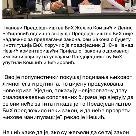
Чланови Предсједништва БиХ Жељко Комшић и Денис
Бећировић одлично знају да Предсједништво БиХ није
надлежно за предлагање закона, сем Закона о буџету
институција БиХ, поручио је предсједник ДНС-а Ненад
Нешић коментаришући Приједлог закона о државној
имовини који су на усвајање Предсједништву БиХ
упутили Комшић и Бећировић.
"Ово је популистички покушај подизања њиховог
личног ега и рејтинга, по цијену продуковања
нове кризе. Уједно, показују невјероватну дозу
омаловажавања сопствених бирача јер вјерују да
се они неће запитати када је то Предсједништво
БиХ предложило неки закон, и да неће прозрети
њихове манипулације“, рекао је Нешић.
Нешић каже да је, ако су жељели да се тај закон