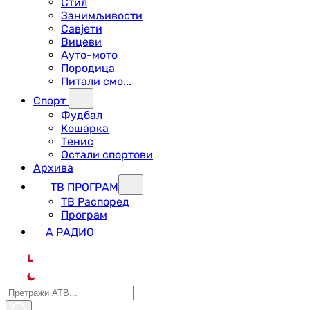
Стил
Занимљивости
Савјети
Вицеви
Ауто-мото
Породица
Питали смо...
Спорт
Фудбал
Кошарка
Тенис
Остали спортови
Архива
ТВ ПРОГРАМ
ТВ Распоред
Програм
А РАДИО
L