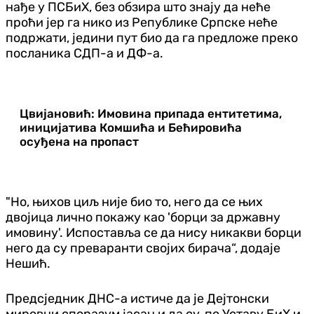
нађе у ПСБиХ, без обзира што знају да неће
проћи јер га нико из Републике Српске неће
подржати, једини пут био да га предложе преко
посланика СДП-а и ДФ-а.
Цвијановић: Имовина припада ентитетима,
иницијатива Комшића и Бећировића
осуђена на пропаст
"Но, њихов циљ није био то, него да се њих
двојица лично покажу као 'борци за државну
имовину'. Испоставља се да нису никакви борци
него да су преваранти својих бирача“, додаје
Нешић.
Предсједник ДНС-а истиче да је Дејтонски
мировни споразум јасан и да су, по Уставу БиХ и