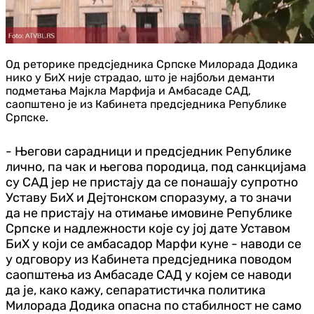
Од реторике предсједника Српске Милорада Додика
нико у БиХ није страдао, што је најбољи деманти
подметања Мајкла Марфија и Амбасаде САД,
саопштено је из Кабинета предсједника Републике
Српске.
- Његови сарадници и предсједник Републике
лично, па чак и његова породица, под санкцијама
су САД јер не пристају да се понашају супротно
Уставу БиХ и Дејтонском споразуму, а то значи
да не пристају на отимање имовине Републике
Српске и надлежности које су јој дате Уставом
БиХ у који се амбасадор Марфи куне - наводи се
у одговору из Кабинета предсједника поводом
саопштења из Амбасаде САД у којем се наводи
да је, како кажу, сепаратистичка политика
Милорада Додика опасна по стабилност не само