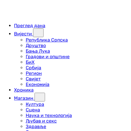
Преглед дана
Вијести
Република Српска
Друштво
Бања Лука
Градови и општине
БиХ
Србија
Регион
Свијет
Економија
Хроника
Магазин
Култура
Сцена
Наука и технологија
Љубав и секс
Здравље