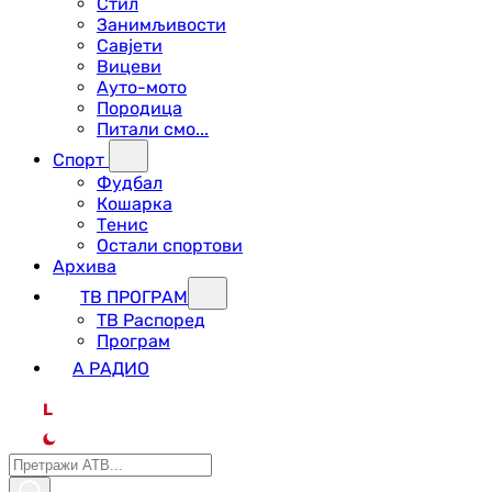
Стил
Занимљивости
Савјети
Вицеви
Ауто-мото
Породица
Питали смо...
Спорт
Фудбал
Кошарка
Тенис
Остали спортови
Архива
ТВ ПРОГРАМ
ТВ Распоред
Програм
А РАДИО
L