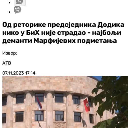
Од реторике предсједника Додика
нико у БиХ није страдао - најбољи
деманти Марфијевих подметања
Извор:
АТВ
07.11.2023
17:14