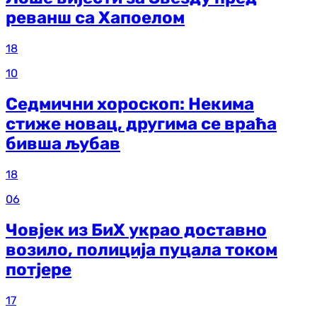
реванш са Хапоелом
18
10
Седмични хороскоп: Некима
стиже новац, другима се враћа
бивша љубав
18
06
Човјек из БиХ украо доставно
возило, полиција пуцала током
потјере
17