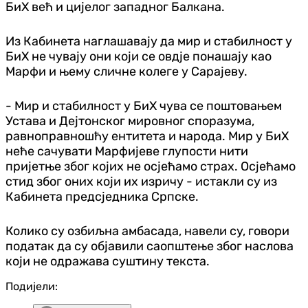
БиХ већ и цијелог западног Балкана.
Из Кабинета наглашавају да мир и стабилност у
БиХ не чувају они који се овдје понашају као
Марфи и њему сличне колеге у Сарајеву.
- Мир и стабилност у БиХ чува се поштовањем
Устава и Дејтонског мировног споразума,
равноправношћу ентитета и народа. Мир у БиХ
неће сачувати Марфијеве глупости нити
пријетње због којих не осјећамо страх. Осјећамо
стид због оних који их изричу - истакли су из
Кабинета предсједника Српске.
Колико су озбиљна амбасада, навели су, говори
податак да су објавили саопштење због наслова
који не одражава суштину текста.
Подијели: