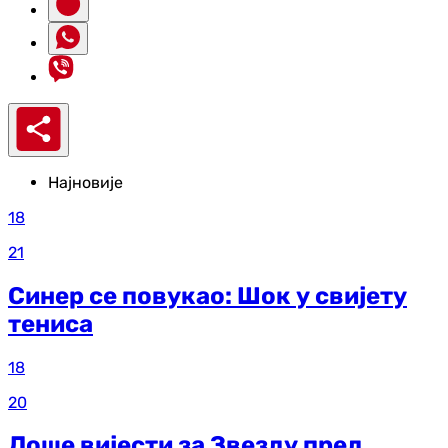
Најновије
18
21
Синер се повукао: Шок у свијету
тениса
18
20
Лоше вијести за Звезду пред