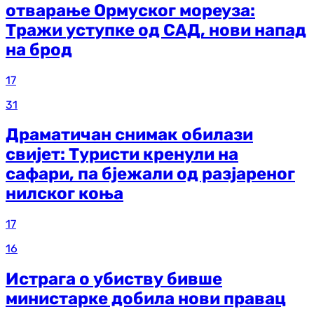
отварање Ормуског мореуза:
Тражи уступке од САД, нови напад
на брод
17
31
Драматичан снимак обилази
свијет: Туристи кренули на
сафари, па бјежали од разјареног
нилског коња
17
16
Истрага о убиству бивше
министарке добила нови правац