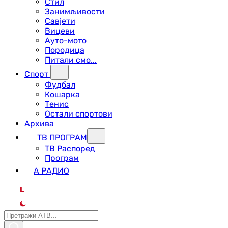
Стил
Занимљивости
Савјети
Вицеви
Ауто-мото
Породица
Питали смо...
Спорт
Фудбал
Кошарка
Тенис
Остали спортови
Архива
ТВ ПРОГРАМ
ТВ Распоред
Програм
А РАДИО
L