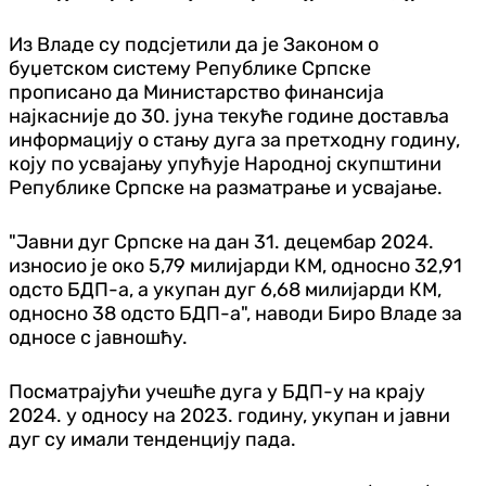
Из Владе су подсјетили да је Законом о
буџетском систему Републике Српске
прописано да Министарство финансија
најкасније до 30. јуна текуће године доставља
информацију о стању дуга за претходну годину,
коју по усвајању упућује Народној скупштини
Републике Српске на разматрање и усвајање.
"Јавни дуг Српске на дан 31. децембар 2024.
износио је око 5,79 милијарди КМ, односно 32,91
одсто БДП-а, а укупан дуг 6,68 милијарди КМ,
односно 38 одсто БДП-а", наводи Биро Владе за
односе с јавношћу.
Посматрајући учешће дуга у БДП-у на крају
2024. у односу на 2023. годину, укупан и јавни
дуг су имали тенденцију пада.