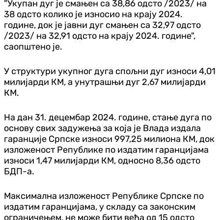
"Укупан дуг је смањен са 38,86 одсто /2023/ на
38 одсто колико је износио на крају 2024.
године, док је јавни дуг смањен са 32,97 одсто
/2023/ на 32,91 одсто на крају 2024. године",
саопштено је.
У структури укупног дуга спољни дуг износи 4,01
милијарди КМ, а унутрашњи дуг 2,67 милијарди
КМ.
На дан 31. децембар 2024. године, стање дуга по
основу свих задужења за која је Влада издала
гаранције Српске износи 997,25 милиона КМ, док
изложеност Републике по издатим гаранцијама
износи 1,47 милијарди КМ, односно 8,36 одсто
БДП-а.
Максимална изложеност Републике Српске по
издатим гаранцијама, у складу са законским
ограничењем, не може бити већа од 15 одсто