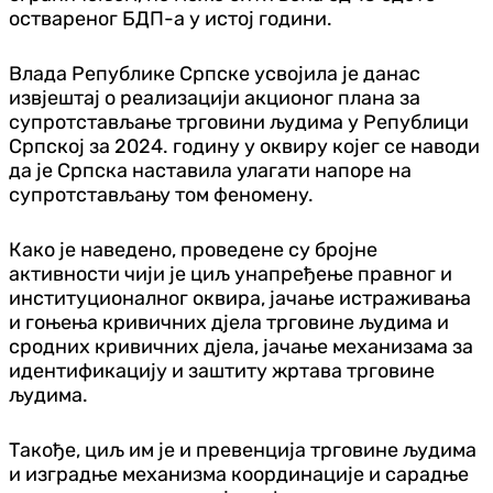
оствареног БДП-а у истој години.
Влада Републике Српске усвојила је данас
извјештај о реализацији акционог плана за
супротстављање трговини људима у Републици
Српској за 2024. годину у оквиру којег се наводи
да је Српска наставила улагати напоре на
супротстављању том феномену.
Како је наведено, проведене су бројне
активности чији је циљ унапређење правног и
институционалног оквира, јачање истраживања
и гоњења кривичних дјела трговине људима и
сродних кривичних дјела, јачање механизама за
идентификацију и заштиту жртава трговине
људима.
Такође, циљ им је и превенција трговине људима
и изградње механизма координације и сарадње