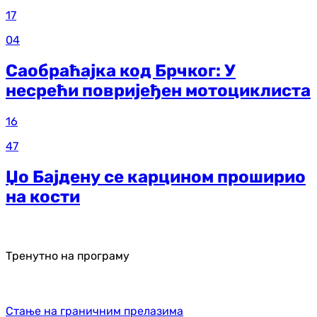
17
04
Саобраћајка код Брчког: У
несрећи повријеђен мотоциклиста
16
47
Џо Бајдену се карцином проширио
на кости
Тренутно на програму
Стање на граничним прелазима