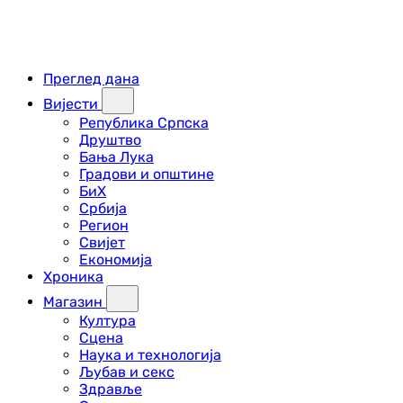
Преглед дана
Вијести
Република Српска
Друштво
Бања Лука
Градови и општине
БиХ
Србија
Регион
Свијет
Економија
Хроника
Магазин
Култура
Сцена
Наука и технологија
Љубав и секс
Здравље