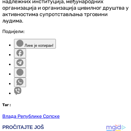
надлежних институција, међународних
организација и организација цивилног друштва у
активностима супротстављања трговини
људима.
Подијели:
Линк је копиран!
Таг
:
Влада Републике Српске