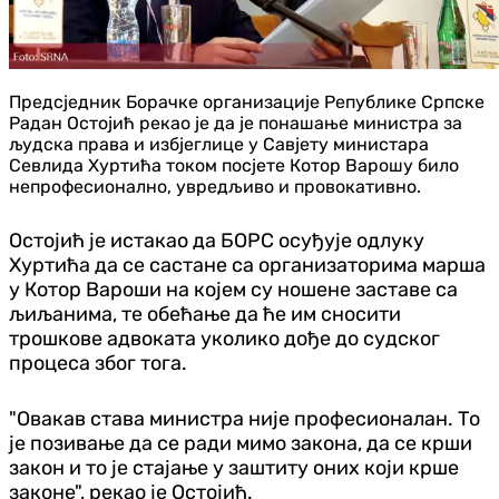
Предсједник Борачке организације Републике Српске
Радан Остојић рекао је да је понашање министра за
људска права и избјеглице у Савјету министара
Севлида Хуртића током посјете Котор Варошу било
непрофесионално, увредљиво и провокативно.
Остојић је истакао да БОРС осуђује одлуку
Хуртића да се састане са организаторима марша
у Котор Вароши на којем су ношене заставе са
љиљанима, те обећање да ће им сносити
трошкове адвоката уколико дође до судског
процеса због тога.
"Овакав става министра није професионалан. То
је позивање да се ради мимо закона, да се крши
закон и то је стајање у заштиту оних који крше
законе", рекао је Остојић.