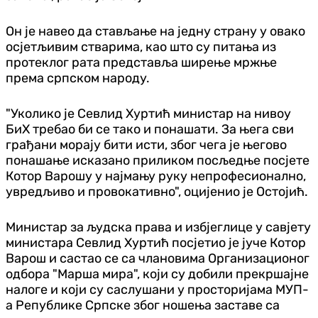
Он је навео да стављање на једну страну у овако
осјетљивим стварима, као што су питања из
протеклог рата представља ширење мржње
према српском народу.
"Уколико је Севлид Хуртић министар на нивоу
БиХ требао би се тако и понашати. За њега сви
грађани морају бити исти, због чега је његово
понашање исказано приликом посљедње посјете
Котор Варошу у најмању руку непрофесионално,
увредљиво и провокативно", оцијенио је Остојић.
Министар за људска права и избјеглице у савјету
министара Севлид Хуртић посјетио је јуче Котор
Варош и састао се са члановима Организационог
одбора "Марша мира", који су добили прекршајне
налоге и који су саслушани у просторијама МУП-
а Републике Српске због ношења заставе са