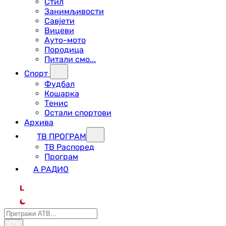
Стил
Занимљивости
Савјети
Вицеви
Ауто-мото
Породица
Питали смо...
Спорт
Фудбал
Кошарка
Тенис
Остали спортови
Архива
ТВ ПРОГРАМ
ТВ Распоред
Програм
А РАДИО
L