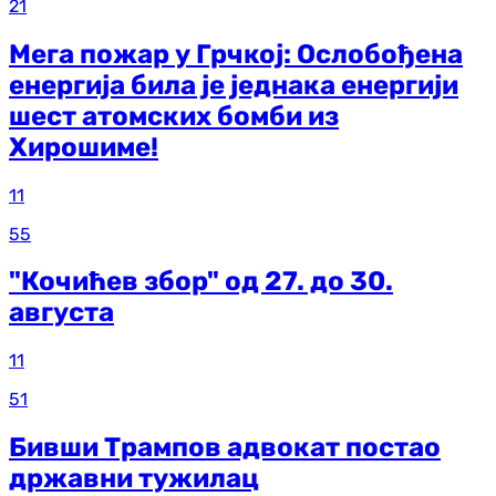
21
Мега пожар у Грчкој: Ослобођена
енергија била је једнака енергији
шест атомских бомби из
Хирошиме!
11
55
"Кочићев збор" од 27. до 30.
августа
11
51
Бивши Трампов адвокат постао
државни тужилац