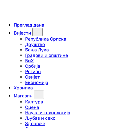
Преглед дана
Вијести
Република Српска
Друштво
Бања Лука
Градови и општине
БиХ
Србија
Регион
Свијет
Економија
Хроника
Магазин
Култура
Сцена
Наука и технологија
Љубав и секс
Здравље