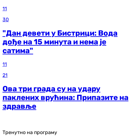
11
30
"Дан девети у Бистрици: Вода
дође на 15 минута и нема је
сатима"
11
21
Ова три града су на удару
паклених врућина: Припазите на
здравље
Тренутно на програму