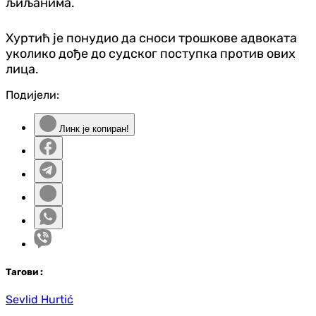
љиљанима.
Хуртић је понудио да сноси трошкове адвоката
уколико дође до судског поступка против ових
лица.
Подијели:
Линк је копиран!
Таг
ови
:
Sevlid Hurtić