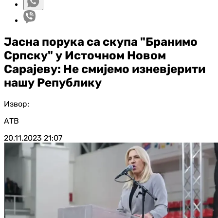
Јасна порука са скупа "Бранимо
Српску" у Источном Новом
Сарајеву: Не смијемо изневјерити
нашу Републику
Извор:
АТВ
20.11.2023
21:07