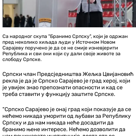
Са народног скупа "Бранимо Српску", који је одржан
пред неколико хиљада људи у Источном Новом
Сарајеву поручено је да се не смије изневјерити
Република и сви они који су дали своје животе за
слободу Српске.
Српски члан Предсједништва Жељка Цвијановић
рекла је да је
Српско Сарајево је град херој, који
је увијек знао препознати опасности и кад се
треба ставити у функцију заштите Српске.
"Српско Сарајево је онај град који показује да се
нећемо никада уморити од љубави за Републику
Српску и да нам никада неће досадити да
бранимо њене интересе. Нећемо дозволити да
нам понижавате институције, доста сте се