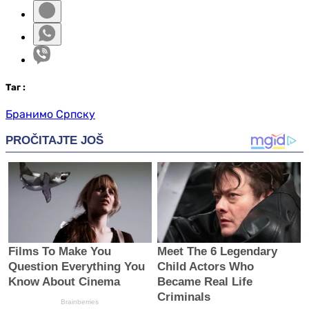
Таг
:
Бранимо Српску