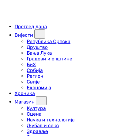
Преглед дана
Вијести
Република Српска
Друштво
Бања Лука
Градови и општине
БиХ
Србија
Регион
Свијет
Економија
Хроника
Магазин
Култура
Сцена
Наука и технологија
Љубав и секс
Здравље