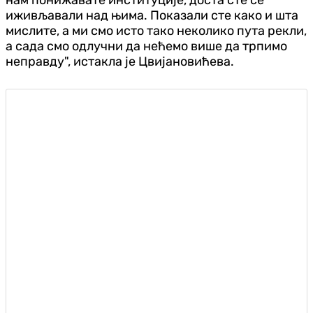
иживљавали над њима. Показали сте како и шта
мислите, а ми смо исто тако неколико пута рекли,
а сада смо одлучни да нећемо више да трпимо
неправду", истакла је Цвијановићева.