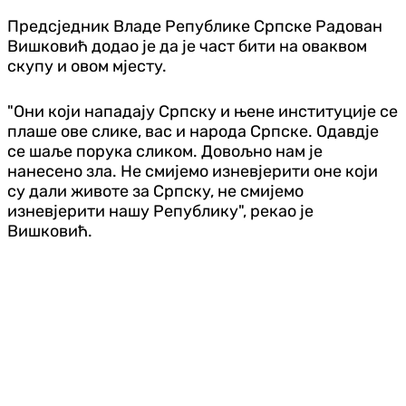
Предсједник Владе Републике Српске Радован
Вишковић додао је да је част бити на оваквом
скупу и овом мјесту.
"Они који нападају Српску и њене институције се
плаше ове слике, вас и народа Српске. Одавдје
се шаље порука сликом. Довољно нам је
нанесено зла. Не смијемо изневјерити оне који
су дали животе за Српску, не смијемо
изневјерити нашу Републику", рекао је
Вишковић.