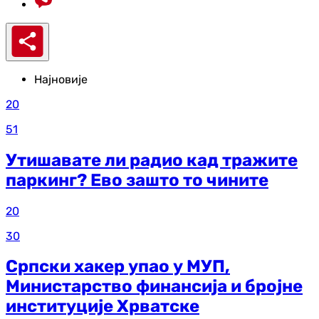
Најновије
20
51
Утишавате ли радио кад тражите
паркинг? Ево зашто то чините
20
30
Српски хакер упао у МУП,
Министарство финансија и бројне
институције Хрватске