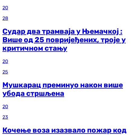
20
28
Судар два трамваја у Њемачкој :
Више од 25 повријеђених, троје у
критичном стању
20
25
Мушкарац преминуо након више
убода стршљена
20
23
Кочење воза изазвало пожар код