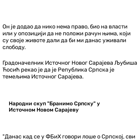
Он је додао да нико нема право, био на власти
или у опозицији да не положи рачун њима, који
су своје животе дали да би ми данас уживали
слободу.
Градоначелник Источног Новог Сарајева Љубиша
Ћосић рекао је да је Р
епублика Српска је
темељима Источног Сарајева.
Народни скуп "Бранимо Српску" у
Источном Новом Сарајеву
"Данас кад се у ФБиХ говори лоше о Српској, сви