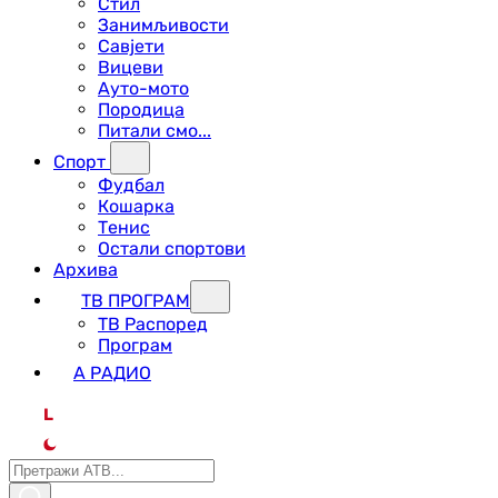
Стил
Занимљивости
Савјети
Вицеви
Ауто-мото
Породица
Питали смо...
Спорт
Фудбал
Кошарка
Тенис
Остали спортови
Архива
ТВ ПРОГРАМ
ТВ Распоред
Програм
А РАДИО
L