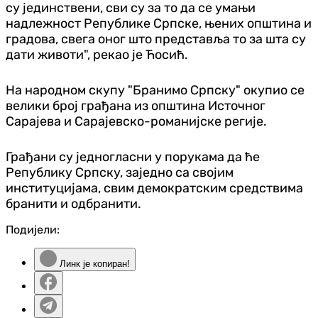
су јединствени, сви су за то да се умањи
надлежност Републике Српске, њених општина и
градова, свега оног што представља то за шта су
дати животи", рекао је Ћосић.
На народном скупу "Бранимо Српску" окупио се
велики број грађана из општина Источног
Сарајева и Сарајевско-романијске регије.
Грађани су једногласни у порукама да ће
Републику Српску, заједно са својим
институцијама, свим демократским средствима
бранити и одбранити.
Подијели:
Линк је копиран!