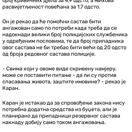
број кривичних дјела за 4,9 одсто, а њихова
расвијетљеност повећана за 1,7 одсто.
Он је рекао да ће помоћни састав бити
ангажован само по потреби када треба да се
надокнади велики број полицијских службеника
у одређеним пословима, те да број припадника
овог састава не би требао бити већи од 20 одсто
од броја редовног састава полиције.
- Свима који у овоме виде скривену намјеру,
може се поставити питање - да ли су против
спасавања живота, заштите имовине? - рекао је
Каран.
Каран је истакао да за спровођење закона нису
потребна додатна средства из буџета, али је
планирано да припадници резервног састава
накнаду добију само током ангажовања.