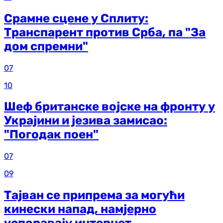
Срамне сцене у Сплиту:
Транспарент против Срба, па "За
дом спремни"
07
10
Шеф британске војске на фронту у
Украјини и језива замисао:
"Погодак поен"
07
09
Тајван се припрема за могући
кинески напад, намјерно