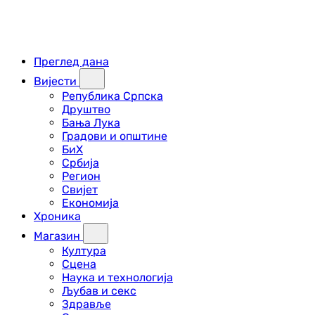
Преглед дана
Вијести
Република Српска
Друштво
Бања Лука
Градови и општине
БиХ
Србија
Регион
Свијет
Економија
Хроника
Магазин
Култура
Сцена
Наука и технологија
Љубав и секс
Здравље