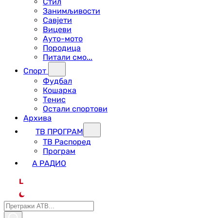
Стил
Занимљивости
Савјети
Вицеви
Ауто-мото
Породица
Питали смо...
Спорт
Фудбал
Кошарка
Тенис
Остали спортови
Архива
ТВ ПРОГРАМ
ТВ Распоред
Програм
А РАДИО
L