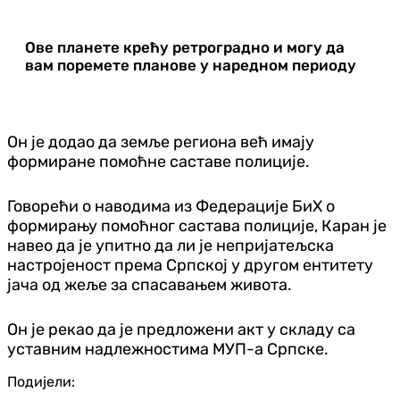
Ове планете крећу ретроградно и могу да
вам поремете планове у наредном периоду
Он је додао да земље региона већ имају
формиране помоћне саставе полиције.
Говорећи о наводима из Федерације БиХ о
формирању помоћног састава полиције, Каран је
навео да је упитно да ли је непријатељска
настројеност према Српској у другом ентитету
јача од жеље за спасавањем живота.
Он је рекао да је предложени акт у складу са
уставним надлежностима МУП-а Српске.
Подијели: