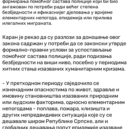
формирања помоћног састава полиције који би био
ангажован по потреби ради већег степена
безбједности и ефикаснијег дјеловања у вријеме
елементарних непогода, епидемија или прилива
илегалних миграната.
Каран је рекао да су разлози за доношење овог
закона садржан у потреби да се законски утврде
формално-правни услови за успостављање
помоћног састава полиције, ради подизања
безбједности на виши ниво, посебно у периодима
хитних стања изазваних хуманитарним кризама.
- У претходном периоду свједочило се
изненадним опасностима по живот, здравље и
имовину становништва изазваних природним
или људским факторима, односно елементарним
непогодама - поплава, пожара, клизишта и
других непредвидивих ситуација које су се
дешавале широм Републике Српске, али и
глобалних дешавања попут епидемије изазване