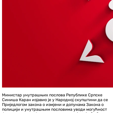
Министар унутрашњих послова Републике Српске
Синиша Каран изјавио је у Народној скупштини да се
Приједлогом закона о измјени и допунама Закона о
полицији и унутрашњим пословима уводи могућност