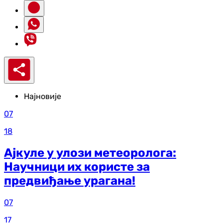
Најновије
07
18
Ајкуле у улози метеоролога:
Научници их користе за
предвиђање урагана!
07
17