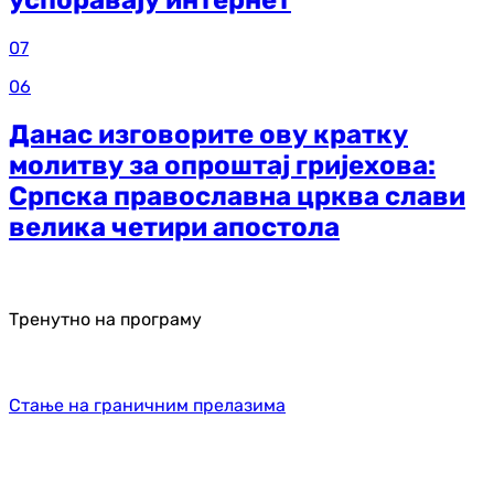
успоравају интернет
07
06
Данас изговорите ову кратку
молитву за опроштај гријехова:
Српска православна црква слави
велика четири апостола
Тренутно на програму
Стање на граничним прелазима