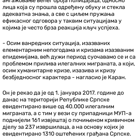
ангажовање већег броја полицајаца, односно
лица која су прошла одређену обуку и стекла
адекватна знања, а све с циљем пружања
ефикасног одговора у таквим ситуацијама у
којима је често брза реакција кључ успјеха.
- Осим ванредних ситуација, изазваних
елементарним непогодама и кризама изазваним
епидемијама, већ дужи период суочавамо се и са
проблемом прилива илегалних миграната, а који,
осим хуманитарне кризе, изазива и кризу
безбједносног карактера - нагласио је Каран.
Он је рекао да је од 1. јануара 2017. године до
данас на територији Републике Српске
евидентирано више од 40.000 илегалним
миграната, а с тим у вези су припадници МУП-а
поднијели 161 извјештај о почињеном кривичном
дјелу за 237 извршилаца, а на основу којих је
евидентирано 1310 оштећених грађана Српске.