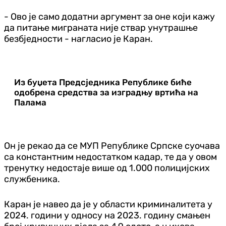
- Ово је само додатни аргумент за оне који кажу
да питање миграната није ствар унутрашње
безбједности - нагласио је Каран.
Из буџета Предсједника Републике биће
одобрена средства за изградњу вртића на
Палама
Он је рекао да се МУП Републике Српске суочава
са константним недостатком кадар, те да у овом
тренутку недостаје више од 1.000 полицијских
службеника.
Каран је навео да је у области криминалитета у
2024. години у односу на 2023. годину смањен