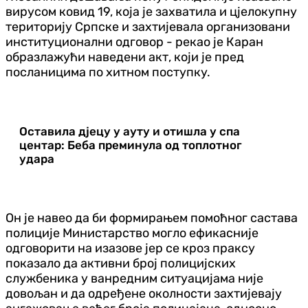
вирусом ковид 19, која је захватила и цјелокупну
територију Српске и захтијевала организовани
институционални одговор - рекао је Каран
образлажући наведени акт, који је пред
посланицима по хитном поступку.
Оставила дјецу у ауту и отишла у спа
центар: Беба преминула од топлотног
удара
Он је навео да би формирањем помоћног састава
полиције Министарство могло ефикасније
одговорити на изазове јер се кроз праксу
показало да активни број полицијских
службеника у ванредним ситуацијама није
довољан и да одређене околности захтијевају