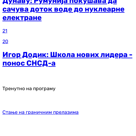
Дунаву: Румунија покушава да
сачува доток воде до нуклеарне
електране
21
20
Игор Додик: Школа нових лидера -
понос СНСД-а
Тренутно на програму
Стање на граничним прелазима