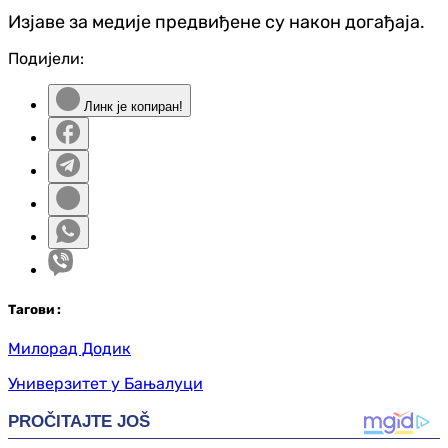
Изјаве за медије предвиђене су након догађаја.
Подијели:
Линк је копиран!
Таг
ови
:
Милорад Додик
Универзитет у Бањалуци