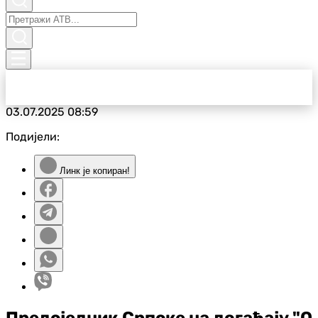
03.07.2025
08:59
Подијели:
Линк је копиран!
Предсједник Српске на догађају "О