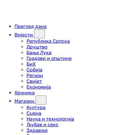
Преглед дана
Вијести
Република Српска
Друштво
Бања Лука
Градови и општине
БиХ
Србија
Регион
Свијет
Економија
Хроника
Магазин
Култура
Сцена
Наука и технологија
Љубав и секс
Здравље