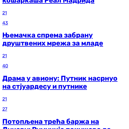
кошаркаша Реал Мадрида
21
43
Њемачка спрема забрану
друштвених мрежа за младе
21
40
Драма у авиону: Путник насрнуо
на стјуардесу и путнике
21
27
Потопљена трећа баржа на