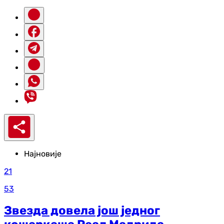
Најновије
21
53
Звезда довела још једног