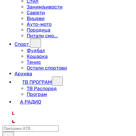
Стил
Занимљивости
Савјети
Вицеви
Ауто-мото
Породица
Питали смо...
Спорт
Фудбал
Кошарка
Тенис
Остали спортови
Архива
ТВ ПРОГРАМ
ТВ Распоред
Програм
А РАДИО
L