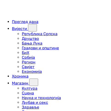
Преглед дана
Вијести
Република Српска
Друштво
Бања Лука
Градови и општине
БиХ
Србија
Регион
Свијет
Економија
Хроника
Магазин
Култура
Сцена
Наука и технологија
Љубав и секс
Здравље