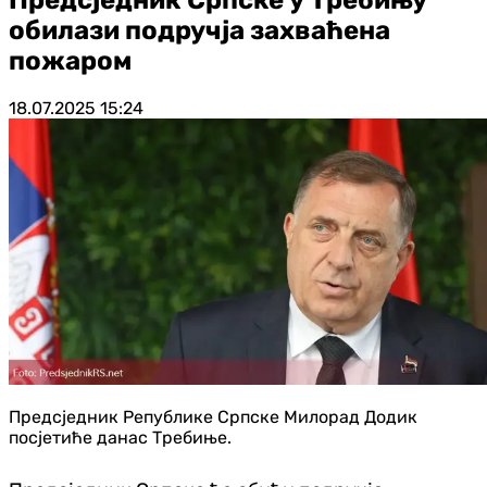
обилази подручја захваћена
пожарoм
18.07.2025
15:24
Предсједник Републике Српске Милорад Додик
посјетиће данас Требиње.