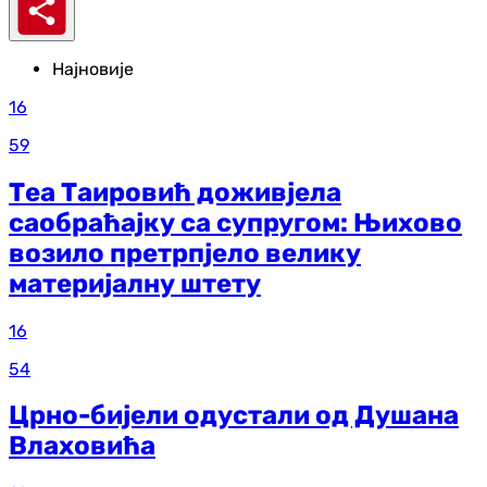
Најновије
16
59
Теа Таировић доживјела
саобраћајку са супругом: Њихово
возило претрпјело велику
материјалну штету
16
54
Црно-бијели одустали од Душана
Влаховића