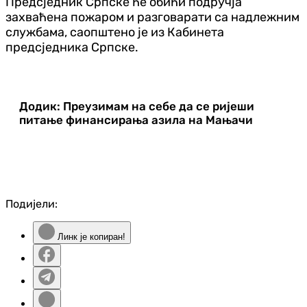
Предсједник Српске ће обићи подручја
захваћена пожаром и разговарати са надлежним
службама, саопштено је из Кабинета
предсједника Српске.
Додик: Преузимам на себе да се ријеши
питање финансирања азила на Мањачи
Подијели:
Линк је копиран!