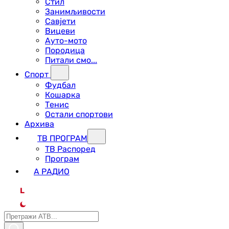
Стил
Занимљивости
Савјети
Вицеви
Ауто-мото
Породица
Питали смо...
Спорт
Фудбал
Кошарка
Тенис
Остали спортови
Архива
ТВ ПРОГРАМ
ТВ Распоред
Програм
А РАДИО
L