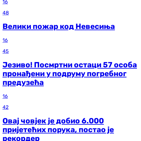
16
48
Велики пожар код Невесиња
16
45
Језиво! Посмртни остаци 57 особа
пронађени у подруму погребног
предузећа
16
42
Овај човјек је добио 6.000
пријетећих порука, постао је
рекордер