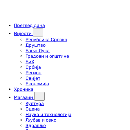
Преглед дана
Вијести
Република Српска
Друштво
Бања Лука
Градови и општине
БиХ
Србија
Регион
Свијет
Економија
Хроника
Магазин
Култура
Сцена
Наука и технологија
Љубав и секс
Здравље