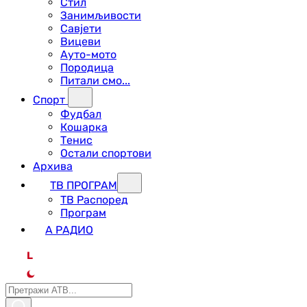
Стил
Занимљивости
Савјети
Вицеви
Ауто-мото
Породица
Питали смо...
Спорт
Фудбал
Кошарка
Тенис
Остали спортови
Архива
ТВ ПРОГРАМ
ТВ Распоред
Програм
А РАДИО
L