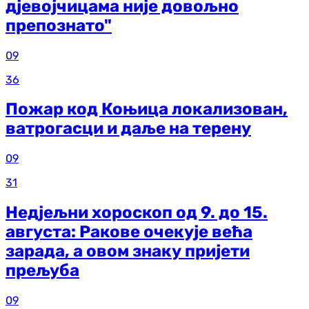
дјевојчицама није довољно
препознато"
09
36
Пожар код Коњица локализован,
ватрогасци и даље на терену
09
31
Недјељни хороскоп од 9. до 15.
августа: Ракове очекује већа
зарада, а овом знаку пријети
прељуба
09