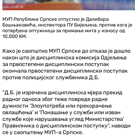
МУП Републике Српске отпустио је Далибора
Бошњаковића, инспектора ПУ Бијељина, против кога је
потврђена оптужница за примање мита у износу од
10.000 КМ.
Како је саопштио МУП Српске до отказа је дошло
након што је дисциплинска комисија Одјељења
за првостепени дисциплински поступак
окончала првостепени дисциплински поступак
против полицијског службеника Д.Б.
"Д.Б. је изречена дисциплинска мјера прекид
радног односа због теже повреде радне
дужности 'Злоупотреба или прекорачење
овлашћења' и 'Понашање у служби или изван
службе које нарушавања углед Министарства'
Правилника о дисциплинском поступку“, наводи
се у саопштењу МУП-а Српске.