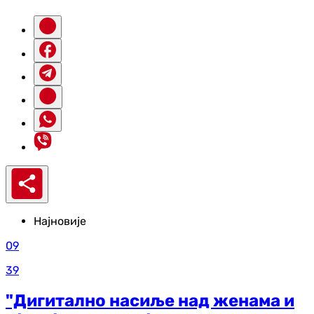
Најновије
09
39
"Дигитално насиље над женама и