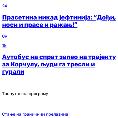
24
Прасетина никад јефтинија: “Дођи,
носи и прасе и ражањ!”
09
18
Аутобус на спрат запео на трајекту
за Корчулу, људи га тресли и
гурали
Тренутно на програму
Стање на граничним прелазима