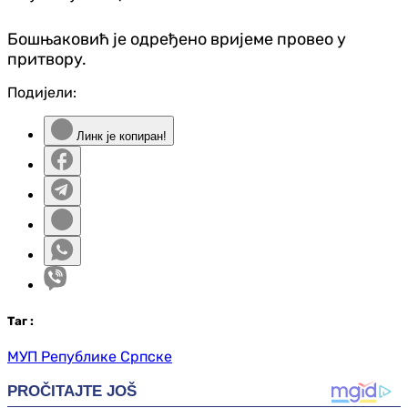
Бошњаковић је одређено вријеме провео у
притвору.
Подијели:
Линк је копиран!
Таг
:
МУП Републике Српске