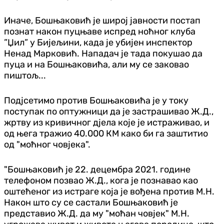
Иначе, Бошњаковић је широј јавности постап
познат након пуцњаве испред ноћног клуба
”Џил” у Бијељини, када је убијен инспектор
Ненад Марковић. Нападач је тада покушао да
пуца и на Бошњаковића, али му се заковао
пиштољ...
Подјсетимо против Бошњаковића је у току
поступак по оптужници да је застрашивао Ж.Д.,
жртву из кривичног дјела које је истраживао, и
од њега тражио 40.000 КМ како би га заштитио
од "моћног човјека".
"Бошњаковић је 22. децембра 2021. године
телефоном позвао Ж.Д., кога је познавао као
оштећеног из истраге која је вођена против М.Н.
Након што су се састали Бошњаковић је
представио Ж.Д. да му "моћан човјек" М.Н.