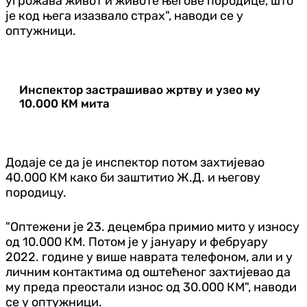
угрожава живот и животе његове породице, што
је код њега изазвало страх", наводи се у
оптужници.
Инспектор застрашивао жртву и узео му
10.000 КМ мита
Додаје се да је инспектор потом захтијевао
40.000 КМ како би заштитио Ж.Д. и његову
породицу.
"Оптежени је 23. децембра примио мито у износу
од 10.000 КМ. Потом је у јануару и фебруару
2022. године у више наврата телефоном, али и у
личним контактима од оштећеног захтијевао да
му преда преостали износ од 30.000 КМ", наводи
се у оптужници.