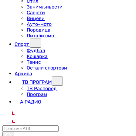
Стил
Занимљивости
Савјети
Вицеви
Ауто-мото
Породица
Питали смо...
Спорт
Фудбал
Кошарка
Тенис
Остали спортови
Архива
ТВ ПРОГРАМ
ТВ Распоред
Програм
А РАДИО
L