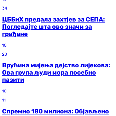
34
ЦББиХ предала захтјев за СЕПА:
Погледајте шта ово значи за
грађане
10
20
Врућина мијења дејство лијекова:
Ова група људи мора посебно
пазити
10
11
Спремно 180 милиона: Објављено