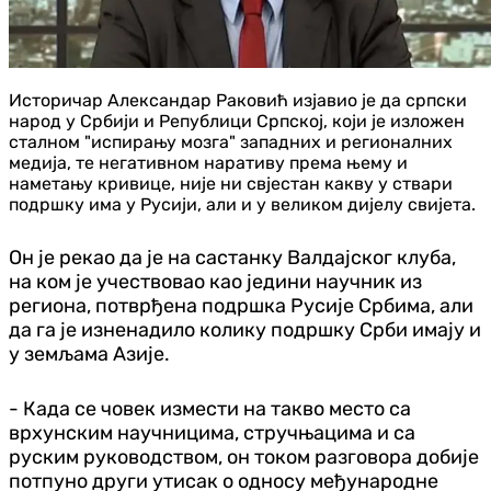
Историчар Александар Раковић изјавио је да српски
народ у Србији и Републици Српској, који је изложен
сталном "испирању мозга" западних и регионалних
медија, те негативном наративу према њему и
наметању кривице, није ни свјестан какву у ствари
подршку има у Русији, али и у великом дијелу свијета.
Он је рекао да је на састанку Валдајског клуба,
на ком је учествовао као једини научник из
региона, потврђена подршка Русије Србима, али
да га је изненадило колику подршку Срби имају и
у земљама Азије.
- Када се човек измести на такво место са
врхунским научницима, стручњацима и са
руским руководством, он током разговора добије
потпуно други утисак о односу међународне