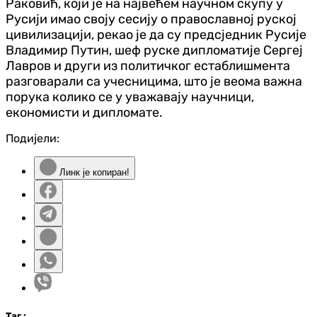
Раковић, који је на највећем научном скупу у
Русији имао своју сесију о православној руској
цивилизацији, рекао је да су предсједник Русије
Владимир Путин, шеф руске дипломатије Сергеј
Лавров и други из политичког естаблишмента
разговарали са учесницима, што је веома важна
порука колико се у уважавају научници,
економисти и дипломате.
Подијели:
Линк је копиран!
Таг
: