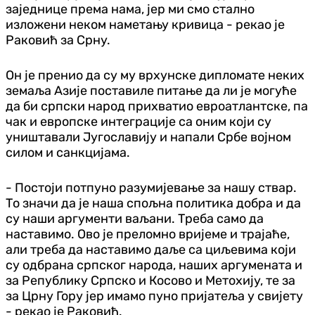
заједнице према нама, јер ми смо стално
изложени неком наметању кривица - рекао је
Раковић за Срну.
Он је пренио да су му врхунске дипломате неких
земаља Азије поставиле питање да ли је могуће
да би српски народ прихватио евроатлантске, па
чак и европске интеграције са оним који су
уништавали Југославију и напали Србе војном
силом и санкцијама.
- Постоји потпуно разумијевање за нашу ствар.
То значи да је наша спољна политика добра и да
су наши аргументи ваљани. Треба само да
наставимо. Ово је преломно вријеме и трајаће,
али треба да наставимо даље са циљевима који
су одбрана српског народа, наших аргумената и
за Републику Српско и Косово и Метохију, те за
за Црну Гору јер имамо пуно пријатеља у свијету
- рекао је Раковић.