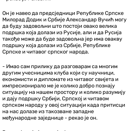
Он је навео да предсједници Републике Српске
Милорад Додик и Србије Александар Вучић могу
да буду задовољни што постоји овако велика
подршка која долази из Русије, али и да Русија
такође може да буде задовољна јер има овакву
подршку која долази из Србије, Републике
Српске и читавог српског народа.
- Имао сам прилику да разговарам са многим
другим учесницима клуба који су научници,
економисти и дипломате из читавог свијета и
импресионирало ме је колико добро познају
ситуацију на нашем простору и колико разумију
и дају подршку Србији, Српској и читавом
српском народу у овој ситуацији када притисци
на нас долазе из такозване западне
међународне заједнице - рекао је он.