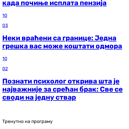
када почиње исплата пензија
10
03
Неки враћени са границе: Једна
грешка вас може коштати одмора
10
02
Познати психолог открива шта је
најважније за срећан брак: Све се
своди на једну ствар
Тренутно на програму