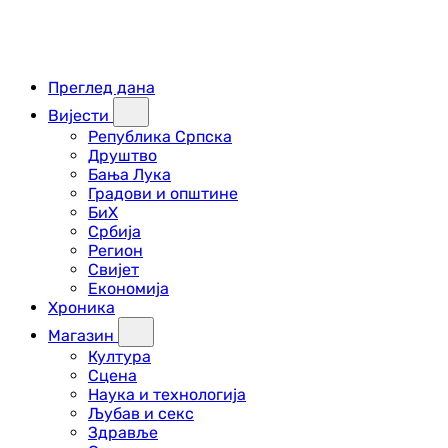
Преглед дана
Вијести
Република Српска
Друштво
Бања Лука
Градови и општине
БиХ
Србија
Регион
Свијет
Економија
Хроника
Магазин
Култура
Сцена
Наука и технологија
Љубав и секс
Здравље