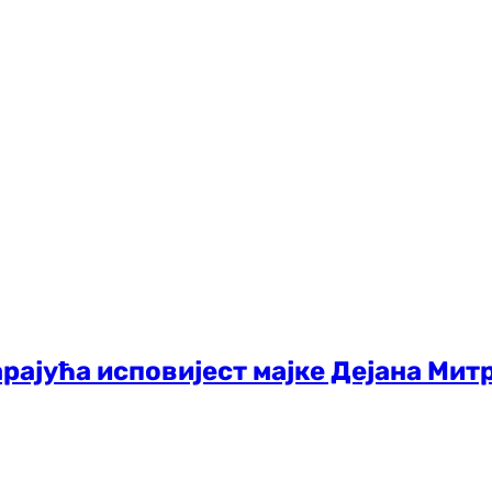
арајућа исповијест мајке Дејана Митр