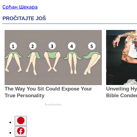
Срђан Шекара