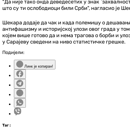
"Да није тако онда деведесетих у знак `захвалнос
што су ти ослободиоци били Срби", нагласио је Ше
Шекара додаје да чак и када полемишу о дешавањи
антифашизму и историјској улози овог града у том
којем више готово да и нема трагова о борби и уло
у Сарајеву сведени на ниво статистичке грешке.
Подијели:
Линк је копиран!
Таг
: