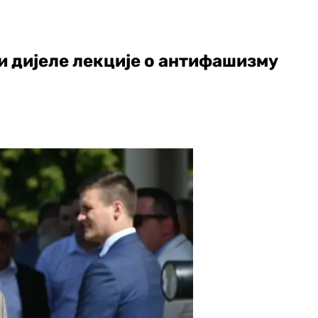
 дијеле лекције о антифашизму