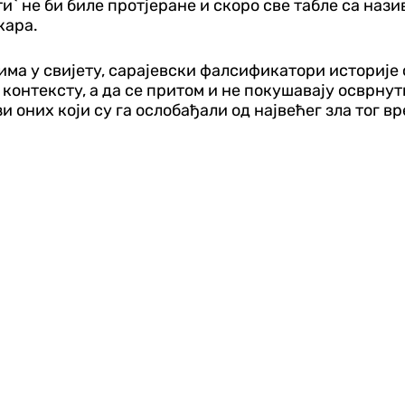
ти` не би биле протјеране и скоро све табле са наз
кара.
ма у свијету, сарајевски фалсификатори историје 
 контексту, а да се притом и не покушавају осврнут
зи оних који су га ослобађали од највећег зла тог в