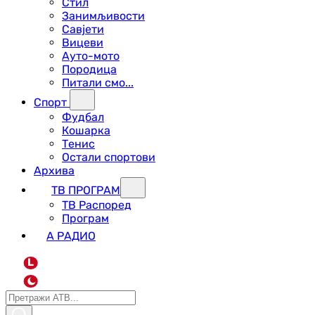
Стил
Занимљивости
Савјети
Вицеви
Ауто-мото
Породица
Питали смо...
Спорт
Фудбал
Кошарка
Тенис
Остали спортови
Архива
ТВ ПРОГРАМ
ТВ Распоред
Програм
А РАДИО
L