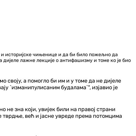
у и историјске чињенице и да би било пожељно да
 дијеле лажне лекције о антифашизму и томе ко је био
 своју, а помогло би им и у томе да не дијеле
ају `изманипулисаним будалама`", изјавио је
 не зна који, увијек били на правој страни
не тврдње, већ и јасне увреде према потомцима