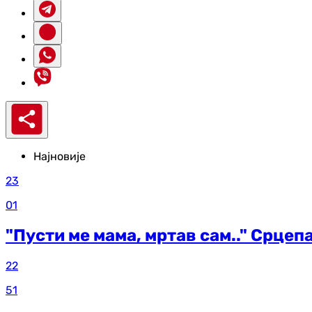
Најновије
23
01
"Пусти ме мама, мртав сам.." Срцеп
22
51