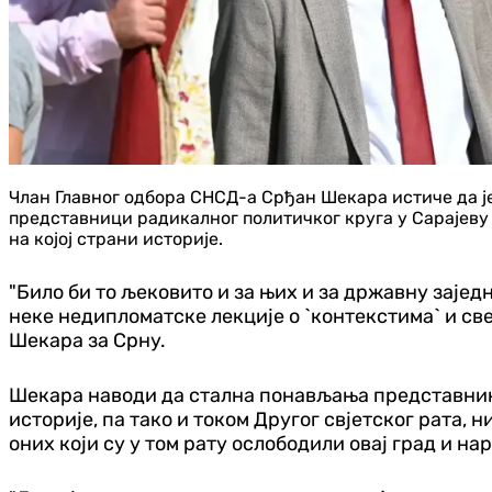
Члан Главног одбора СНСД-а Срђан Шекара истиче да је
представници радикалног политичког круга у Сарајеву б
на којој страни историје.
"Било би то љековито и за њих и за државну заједн
неке недипломатске лекције о `контекстима` и све
Шекара за Срну.
Шекара наводи да стална понављања представника 
историје, па тако и током Другог свјетског рата,
оних који су у том рату ослободили овај град и на