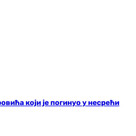
овића који је погинуо у несрећи