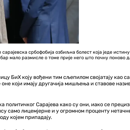
 сарајевска србофобија озбиљна болест која једе истин
ар мало размисле о томе прије него што почну поново да
ицу БиХ коју вођени тим сљепилом својатају као само
 оне који имају другачија мишљења и ставове назив
политичког Сарајева како су они, иако се прецизно
 нису само лицемјерне и у огромном проценту нетач
роду којем припадају.