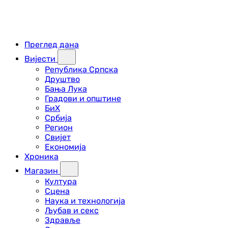
Преглед дана
Вијести
Република Српска
Друштво
Бања Лука
Градови и општине
БиХ
Србија
Регион
Свијет
Економија
Хроника
Магазин
Култура
Сцена
Наука и технологија
Љубав и секс
Здравље