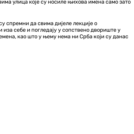
ивима улица које су носиле њихова имена само зато
су спремни да свима дијеле лекције о
и иза себе и погледају у сопствено двориште у
ремена, као што у њему нема ни Срба који су данас