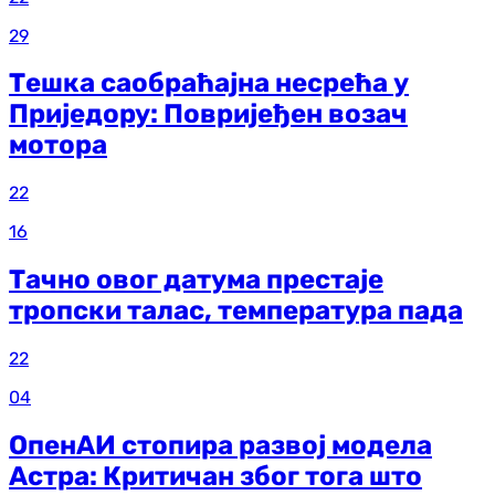
29
Тешка саобраћајна несрећа у
Приједору: Повријеђен возач
мотора
22
16
Тачно овог датума престаје
тропски талас, температура пада
22
04
ОпенАИ стопира развој модела
Астра: Критичан због тога што