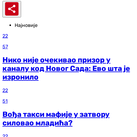
Најновије
22
57
Нико није очекивао призор у
каналу код Новог Сада: Ево шта је
изронило
22
51
Вођа такси мафије у затвору
силовао младића?
22