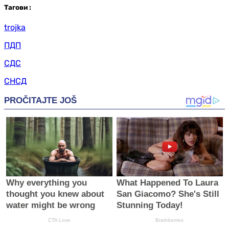
Таг
ови
:
trojka
ПДП
СДС
СНСД