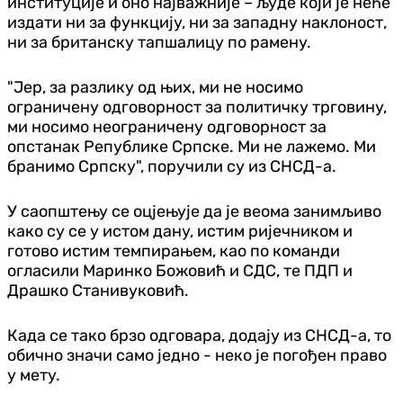
институције и оно најважније – људе који је неће
издати ни за функцију, ни за западну наклоност,
ни за британску тапшалицу по рамену.
"Јер, за разлику од њих, ми не носимо
ограничену одговорност за политичку трговину,
ми носимо неограничену одговорност за
опстанак Републике Српске. Ми не лажемо. Ми
бранимо Српску", поручили су из СНСД-а.
У саопштењу се оцјењује да је веома занимљиво
како су се у истом дану, истим ријечником и
готово истим темпирањем, као по команди
огласили Маринко Божовић и СДС, те ПДП и
Драшко Станивуковић.
Када се тако брзо одговара, додају из СНСД-а, то
обично значи само једно - неко је погођен право
у мету.