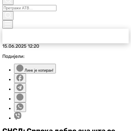
15.06.2025
12:20
Подијели:
Линк је копиран!
СНСД: Српска добро зна шта се