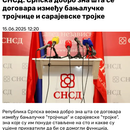
договара између бањалучке
тројчице и сарајевске тројке
15.06.2025
12:20
Република Српска веома добро зна шта се договара
између бањалучке "тројчице" и сарајевске "тројке",
зна које су им понуде стављене на сто и какве су
уцјене прихватили да би се домогли функција,