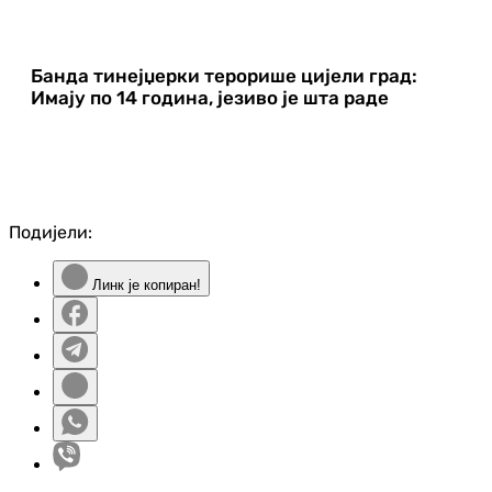
Банда тинејџерки терорише цијели град:
Имају по 14 година, језиво је шта раде
Подијели:
Линк је копиран!