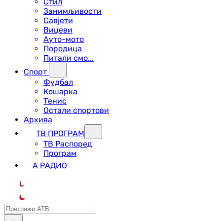
Стил
Занимљивости
Савјети
Вицеви
Ауто-мото
Породица
Питали смо...
Спорт
Фудбал
Кошарка
Тенис
Остали спортови
Архива
ТВ ПРОГРАМ
ТВ Распоред
Програм
А РАДИО
L