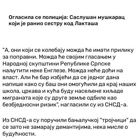
Огласила се полиција: Саслушан мушкарац
који је ранио сестру код Лакташа
"А, они који се колебају можда ће имати прилику
за поправни. Можда ће својим гласањем у
Народној скупштини Републике Српске
наљутити неке Енглезе. Можда неће доћи на
власт. Али ће бар избјећи да се једног дана
напише како су баш они омогућили да крај наших
школа, цркава и кућа буду насељене хиљаде
миграната које су друге земље одбиле као
безбједносни ризик", нагласили су из СНСД-а.
Из СНСД-а су поручили бањалучкој "тројчици" да
се зато не замарају демантијима, нека мисле о
будућности.