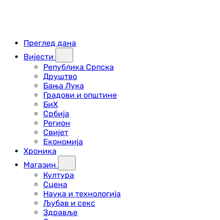
Преглед дана
Вијести
Република Српска
Друштво
Бања Лука
Градови и општине
БиХ
Србија
Регион
Свијет
Економија
Хроника
Магазин
Култура
Сцена
Наука и технологија
Љубав и секс
Здравље