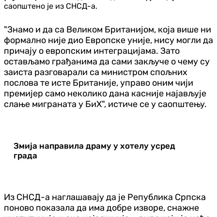
саопштено је из СНСД-а.
"Знамо и да са Великом Британијом, која више ни
формално није дио Европске уније, нису могли да
причају о европским интеграцијама. Зато
остављамо грађанима да сами закључе о чему су
заиста разговарали са министром спољних
послова те исте Британије, управо оним чији
премијер само неколико дана касније најављује
слање миграната у БиХ", истиче се у саопштењу.
Змија направила драму у хотелу усред
града
Из СНСД-а наглашавају да је Република Српска
поново показала да има добре изворе, снажне