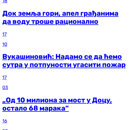
18
Док земља гори, апел грађанима
да воду троше рационално
17
10
Вукашиновић: Надамо се да ћемо
сутра у потпуности угасити пожар
17
03
„Од 10 милиона за мост у Доцу,
остало 68 марака“
16