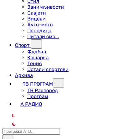
Стил
Занимљивости
Савјети
Вицеви
Ауто-мото
Породица
Питали смо...
Спорт
Фудбал
Кошарка
Тенис
Остали спортови
Архива
ТВ ПРОГРАМ
ТВ Распоред
Програм
А РАДИО
L