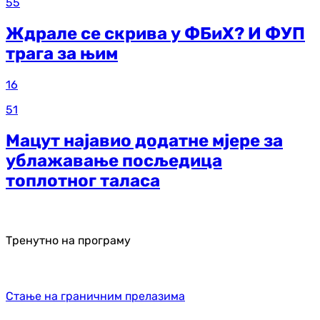
55
Ждрале се скрива у ФБиХ? И ФУП
трага за њим
16
51
Мацут најавио додатне мјере за
ублажавање посљедица
топлотног таласа
Тренутно на програму
Стање на граничним прелазима