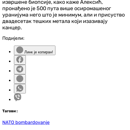
извршене биопсије, како каже Алексић,
пронађено је 500 пута више осиромашеног
уранијума него што је минимум, али и присуство
двадесетак тешких метала који изазивају
канцер.
Подијели:
Линк је копиран!
Таг
ови
:
NATO bombardovanje