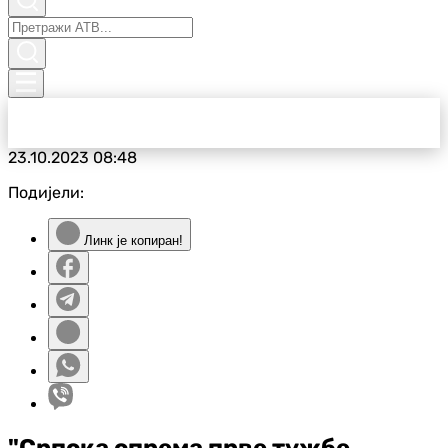
23.10.2023
08:48
Подијели:
Линк је копиран!
"Српска спрема прве тужбе