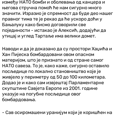
између НАТО бомби и оболевања од канцера и
његова стручна помоћ ће нам сигурно много
значити. Изразио је спремност да буде део нашег
правног тима те је рекао да ће ускоро доћи у
Бањалуку како бисмо договорили све
појединости - истакао је Алексић, додајући да
утицај и углед Тартаље има велики домет.
Наводи и да је доказано да су простори Хаџића и
Хан Пијеска бомбардовани овом опасном
материјом, што је признато и од стране самог
НАТО савеза. То је, како каже, сигурно оставило
посљедице по локално становништво које је
живјело у периметру од 50 до 100 километара.
Додао је и како сам извјештај Парламентарне
скупштине Савјета Европе из 2001. године
указује на погубне посљедице овог
бомбардовања.
- Сав осиромашени уранијум који је коришћен на