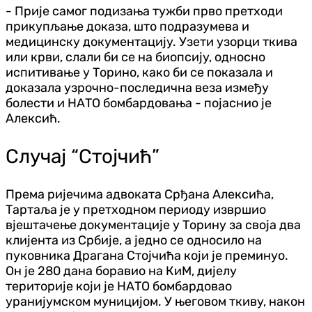
- Прије самог подизања тужби прво претходи
прикупљање доказа, што подразумева и
медицинску документацију. Узети узорци ткива
или крви, слали би се на биопсију, односно
испитивање у Торино, како би се показала и
доказала узрочно-последична веза између
болести и НАТО бомбардовања - појаснио је
Алексић.
Случај “Стојчић”
Према ријечима адвоката Срђана Алексића,
Тартаља је у претходном периоду извршио
вјештачење документације у Торину за своја два
клијента из Србије, а једно се односило на
пуковника Драгана Стојчића који је преминуо.
Он је 280 дана боравио на КиМ, дијелу
територије који је НАТО бомбардовао
уранијумском муницијом. У његовом ткиву, након