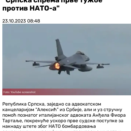
против НАТО-а"
23.10.2023
08:48
Република Српска, заједно са адвокатском
канцеларијом “Алексић” из Србије, али и уз стручну
помоћ познатог италијанског адвоката Анђела Фиора
Тартаље, покренуће ускоро прве судске поступке за
накнаду штете због НАТО бомбардовања