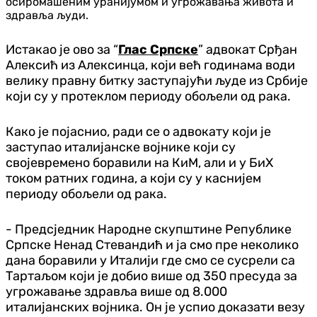
осиромашеним уранијумом и угрожавања живота и
здравља људи.
Истакао је ово за “
Глас Српске
” адвокат Срђан
Алексић из Алексинца, који већ годинама води
велику правну битку заступајући људе из Србије
који су у протеклом периоду обољели од рака.
Како је појаснио, ради се о адвокату који је
заступао италијанске војнике који су
својевремено боравили на КиМ, али и у БиХ
током ратних година, а који су у каснијем
периоду обољели од рака.
- Предсједник Народне скупштине Републике
Српске Ненад Стевандић и ја смо пре неколико
дана боравили у Италији где смо се сусрели са
Тартаљом који је добио више од 350 пресуда за
угрожавање здравља више од 8.000
италијанских војника. Он је успио доказати везу