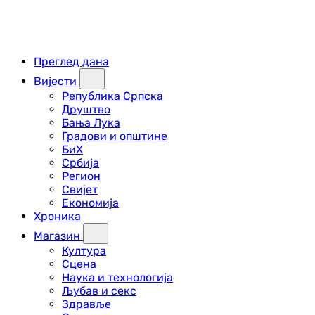
Преглед дана
Вијести
Република Српска
Друштво
Бања Лука
Градови и општине
БиХ
Србија
Регион
Свијет
Економија
Хроника
Магазин
Култура
Сцена
Наука и технологија
Љубав и секс
Здравље