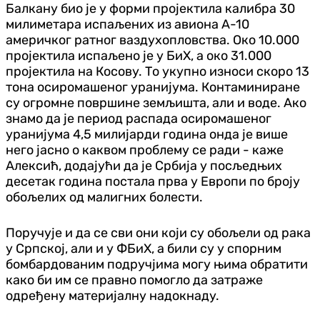
Балкану био је у форми пројектила калибра 30
милиметара испаљених из авиона А-10
америчког ратног ваздухопловства. Око 10.000
пројектила испаљено је у БиХ, а око 31.000
пројектила на Косову. То укупно износи скоро 13
тона осиромашеног уранијума. Контаминиране
су огромне површине земљишта, али и воде. Ако
знамо да је период распада осиромашеног
уранијума 4,5 милијарди година онда је више
него јасно о каквом проблему се ради - каже
Алексић, додајући да је Србија у посљедњих
десетак година постала прва у Европи по броју
обољелих од малигних болести.
Поручује и да се сви они који су обољели од рака
у Српској, али и у ФБиХ, а били су у спорним
бомбардованим подручјима могу њима обратити
како би им се правно помогло да затраже
одређену материјалну надокнаду.