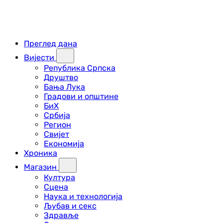
Преглед дана
Вијести
Република Српска
Друштво
Бања Лука
Градови и општине
БиХ
Србија
Регион
Свијет
Економија
Хроника
Магазин
Култура
Сцена
Наука и технологија
Љубав и секс
Здравље