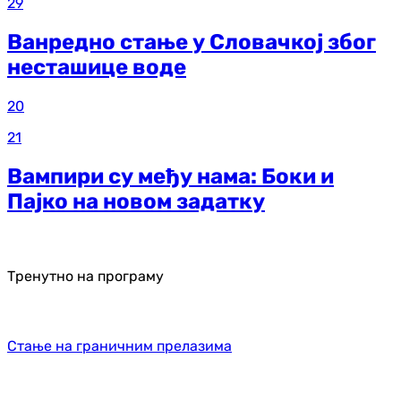
29
Ванредно стање у Словачкој због
несташице воде
20
21
Вампири су међу нама: Боки и
Пајко на новом задатку
Тренутно на програму
Стање на граничним прелазима