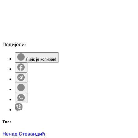
Подијели:
Линк је копиран!
Таг
:
Ненад Стевандић