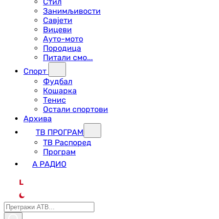
Стил
Занимљивости
Савјети
Вицеви
Ауто-мото
Породица
Питали смо...
Спорт
Фудбал
Кошарка
Тенис
Остали спортови
Архива
ТВ ПРОГРАМ
ТВ Распоред
Програм
А РАДИО
L