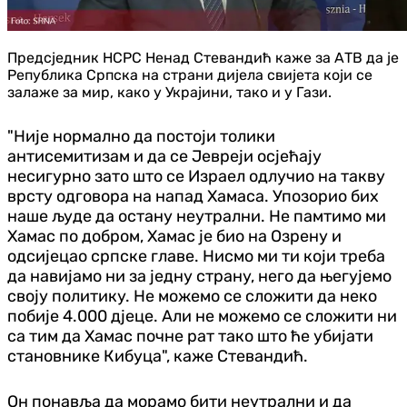
Предсједник НСРС Ненад Стевандић каже за АТВ да је
Република Српска на страни дијела свијета који се
залаже за мир, како у Украјини, тако и у Гази.
"Није нормално да постоји толики
антисемитизам и да се Јевреји осјећају
несигурно зато што се Израел одлучио на такву
врсту одговора на напад Хамаса. Упозорио бих
наше људе да остану неутрални. Не памтимо ми
Хамас по добром, Хамас је био на Озрену и
одсијецао српске главе. Нисмо ми ти који треба
да навијамо ни за једну страну, него да његујемо
своју политику. Не можемо се сложити да неко
побије 4.000 дјеце. Али не можемо се сложити ни
са тим да Хамас почне рат тако што ће убијати
становнике Кибуца", каже Стевандић.
Он понавља да морамо бити неутрални и да