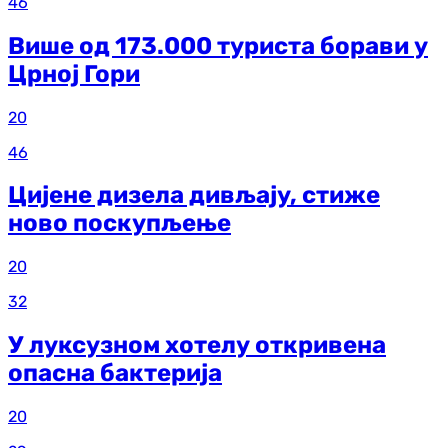
46
Више од 173.000 туриста борави у
Црној Гори
20
46
Цијене дизела дивљају, стиже
ново поскупљење
20
32
У луксузном хотелу откривена
опасна бактерија
20