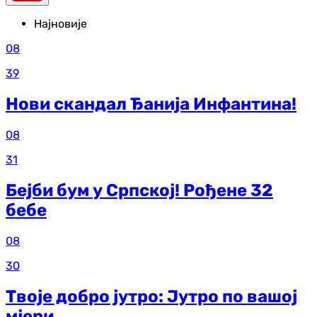
Најновије
08
39
Нови скандал Ђанија Инфантина!
08
31
Бејби бум у Српској! Рођене 32
бебе
08
30
Твоје добро јутро: Јутро по вашој
мјери