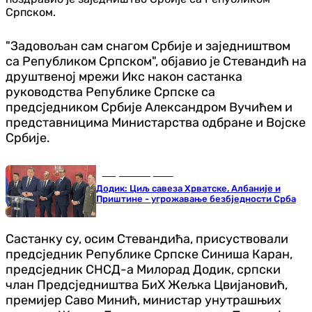
Српском.
"Задовољан сам снагом Србије и заједништвом
са Републиком Српском", објавио је Стевандић на
друштвеној мрежи Икс након састанка
руководства Републике Српске са
предсједником Србије Александром Вучићем и
представницима Министарства одбране и Војске
Србије.
Република Српска
Додик: Циљ савеза Хрватске, Албаније и
Приштине - угрожавање безбједности Срба
Састанку су, осим Стевандића, присуствовали
предсједник Републике Српске Синиша Каран,
предсједник СНСД-а Милорад Додик, српски
члан Предсједништва БиХ Жељка Цвијановић,
премијер Саво Минић, министар унутрашњих