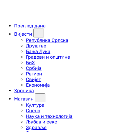
Преглед дана
Вијести
Република Српска
Друштво
Бања Лука
Градови и општине
БиХ
Србија
Регион
Свијет
Економија
Хроника
Магазин
Култура
Сцена
Наука и технологија
Љубав и секс
Здравље