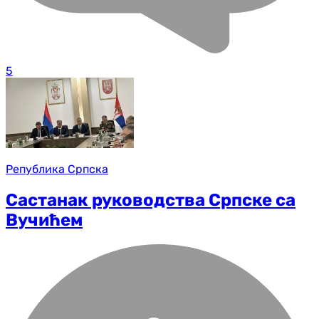
5
Република Српска
Састанак руководства Српске са
Вучићем