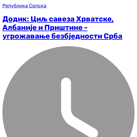
Република Српска
Додик: Циљ савеза Хрватске,
Албаније и Приштине -
угрожавање безбједности Срба