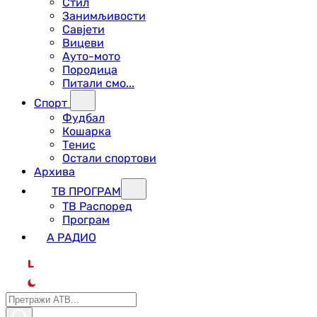
Стил
Занимљивости
Савјети
Вицеви
Ауто-мото
Породица
Питали смо...
Спорт
Фудбал
Кошарка
Тенис
Остали спортови
Архива
ТВ ПРОГРАМ
ТВ Распоред
Програм
А РАДИО
L