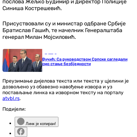
послова Жељко Будимир и директор Полиције
Синиша Кострешевић.
Присуствовали су и министар одбране Србије
Братислав Гашић, те начелник Генералштаба
генерал Милан Мојсиловић.
Србија
Вучић: Са руководством Српске сагледали
смо стање безбједности
Преузимање дијелова текста или текста у цјелини је
дозвољено уз обавезно навођење извора и уз
постављање линка ка изворном тексту на порталу
atvbl.rs
.
Подијели:
Линк је копиран!