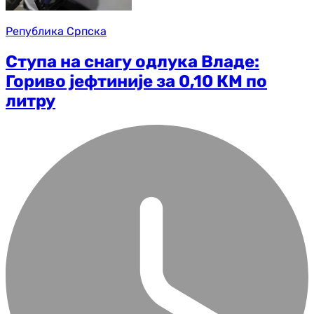
Република Српска
Ступа на снагу одлука Владе:
Гориво јефтиније за 0,10 КМ по
литру