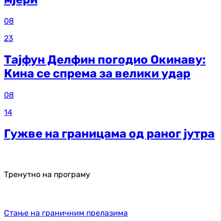
08
23
Тајфун Делфин погодио Окинаву:
Кина се спрема за велики удар
08
14
Гужве на границама од раног јутра
Тренутно на програму
Стање на граничним прелазима