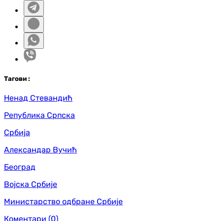
Таг
ови
:
Ненад Стевандић
Република Српска
Србија
Александар Вучић
Београд
Војска Србије
Министарство одбране Србије
Коментари
(0)