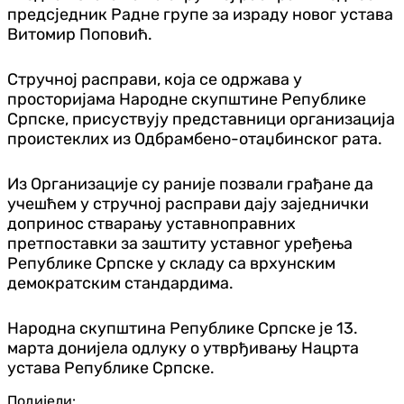
предсједник Радне групе за израду новог устава
Витомир Поповић.
Стручној расправи, која се одржава у
просторијама Народне скупштине Републике
Српске, присуствују представници организација
проистеклих из Одбрамбено-отаџбинског рата.
Из Организације су раније позвали грађане да
учешћем у стручној расправи дају заједнички
допринос стварању уставноправних
претпоставки за заштиту уставног уређења
Републике Српске у складу са врхунским
демократским стандардима.
Народна скупштина Републике Српске је 13.
марта донијела одлуку о утврђивању Нацрта
устава Републике Српске.
Подијели: