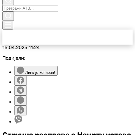
15.04.2025
11:24
Подијели:
Линк је копиран!
Стручна расправа о Нацрту устава