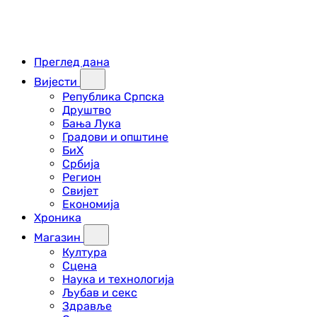
Преглед дана
Вијести
Република Српска
Друштво
Бања Лука
Градови и општине
БиХ
Србија
Регион
Свијет
Економија
Хроника
Магазин
Култура
Сцена
Наука и технологија
Љубав и секс
Здравље