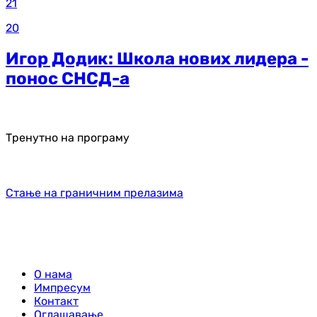
21
20
Игор Додик: Школа нових лидера -
понос СНСД-а
Тренутно на програму
Стање на граничним прелазима
О нама
Импресум
Контакт
Оглашавање