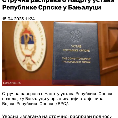
Републике Српске у Бањалуци
15.04.2025
11:24
Стручна расправа о Нацрту устава Републике Српске
почела је у Бањалуци у организацији старјешина
Војске Републике Српске /ВРС/.
Уводна излагања на стручној расправи подноси