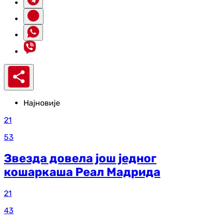
Најновије
21
53
Звезда довела још једног
кошаркаша Реал Мадрида
21
43