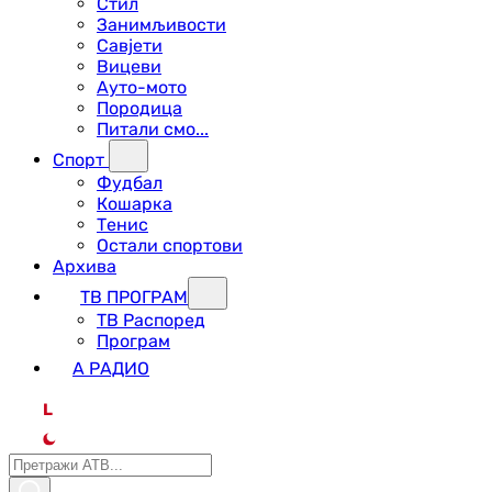
Стил
Занимљивости
Савјети
Вицеви
Ауто-мото
Породица
Питали смо...
Спорт
Фудбал
Кошарка
Тенис
Остали спортови
Архива
ТВ ПРОГРАМ
ТВ Распоред
Програм
А РАДИО
L