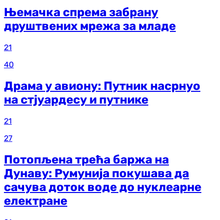
Њемачка спрема забрану
друштвених мрежа за младе
21
40
Драма у авиону: Путник насрнуо
на стјуардесу и путнике
21
27
Потопљена трећа баржа на
Дунаву: Румунија покушава да
сачува доток воде до нуклеарне
електране