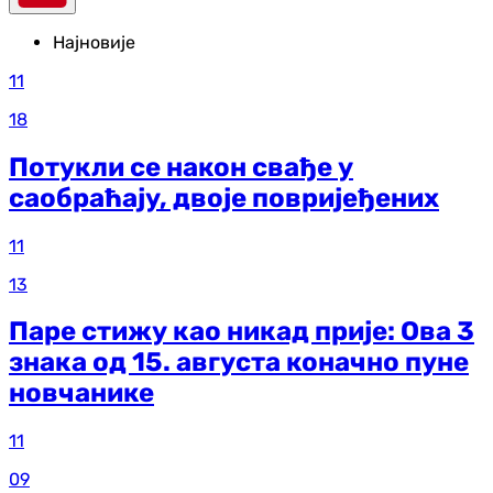
Најновије
11
18
Потукли се након свађе у
саобраћају, двоје повријеђених
11
13
Паре стижу као никад прије: Ова 3
знака од 15. августа коначно пуне
новчанике
11
09