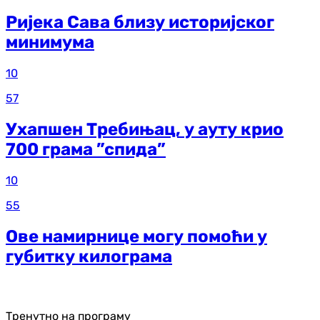
Ријека Сава близу историјског
минимума
10
57
Ухапшен Требињац, у ауту крио
700 грама ”спида”
10
55
Ове намирнице могу помоћи у
губитку килограма
Тренутно на програму