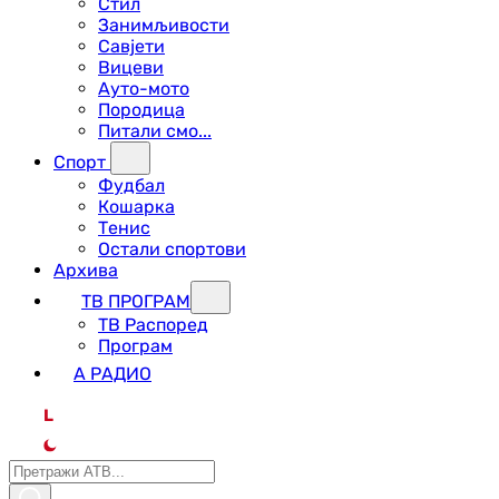
Стил
Занимљивости
Савјети
Вицеви
Ауто-мото
Породица
Питали смо...
Спорт
Фудбал
Кошарка
Тенис
Остали спортови
Архива
ТВ ПРОГРАМ
ТВ Распоред
Програм
А РАДИО
L