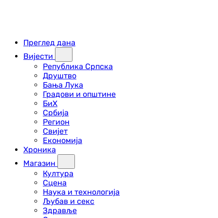
Преглед дана
Вијести
Република Српска
Друштво
Бања Лука
Градови и општине
БиХ
Србија
Регион
Свијет
Економија
Хроника
Магазин
Култура
Сцена
Наука и технологија
Љубав и секс
Здравље