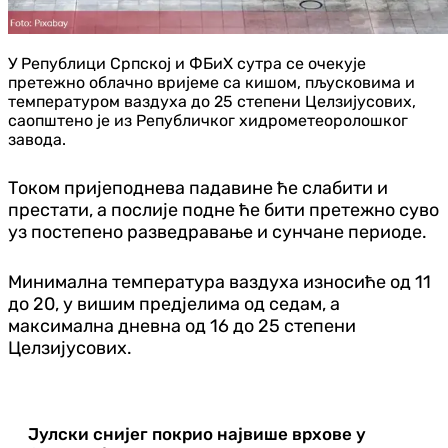
У Републици Српској и ФБиХ сутра се очекује
претежно облачно вријеме са кишом, пљусковима и
температуром ваздуха до 25 степени Целзијусових,
саопштено је из Републичког хидрометеоролошког
завода.
Током пријеподнева падавине ће слабити и
престати, а послије подне ће бити претежно суво
уз постепено разведравање и сунчане периоде.
Минимална температура ваздуха износиће од 11
до 20, у вишим предјелима од седам, а
максимална дневна од 16 до 25 степени
Целзијусових.
Јулски снијег покрио највише врхове у