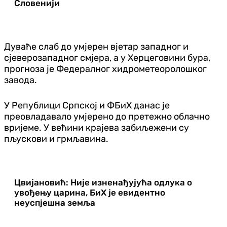
Словенији
Дуваће слаб до умјерен вјетар западног и
сјеверозападног смјера, а у Херцеговини бура,
прогноза је Федералног хидрометеоролошког
завода.
У Републици Српској и ФБиХ данас је
преовладавало умјерено до претежно облачно
вријеме. У већини крајева забиљежени су
пљускови и грмљавина.
Цвијановић: Није изненађујућа одлука о
увођењу царина, БиХ је евидентно
неуспјешна земља