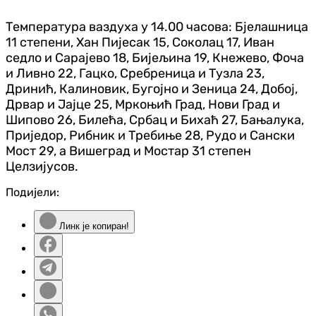
Температура ваздуха у 14.00 часова: Бјелашница
11 степени, Хан Пијесак 15, Соколац 17, Иван
седло и Сарајево 18, Бијељина 19, Кнежево, Фоча
и Ливно 22, Гацко, Сребреница и Тузла 23,
Дринић, Калиновик, Бугојно и Зеница 24, Добој,
Дрвар и Јајце 25, Мркоњић Град, Нови Град и
Шипово 26, Билећа, Србац и Бихаћ 27, Бањалука,
Приједор, Рибник и Требиње 28, Рудо и Сански
Мост 29, а Вишеград и Мостар 31 степен
Целзијусов.
Подијели:
Линк је копиран!