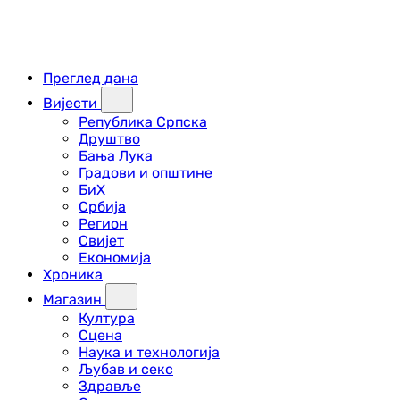
Преглед дана
Вијести
Република Српска
Друштво
Бања Лука
Градови и општине
БиХ
Србија
Регион
Свијет
Економија
Хроника
Магазин
Култура
Сцена
Наука и технологија
Љубав и секс
Здравље