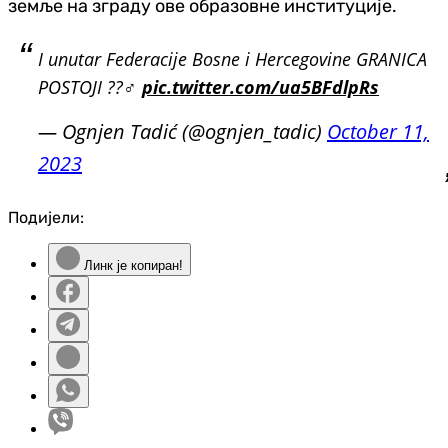
земље на зграду ове образовне институције.
I unutar Federacije Bosne i Hercegovine GRANICA
POSTOJI ??‍♂️
pic.twitter.com/ua5BFdlpRs
— Ognjen Tadić (@ognjen_tadic)
October 11,
2023
Подијели:
Линк је копиран!