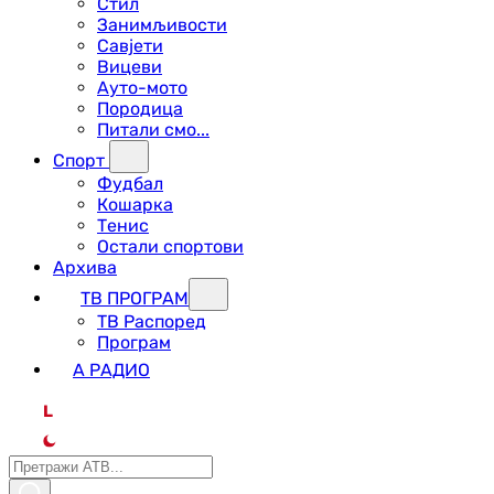
Стил
Занимљивости
Савјети
Вицеви
Ауто-мото
Породица
Питали смо...
Спорт
Фудбал
Кошарка
Тенис
Остали спортови
Архива
ТВ ПРОГРАМ
ТВ Распоред
Програм
А РАДИО
L