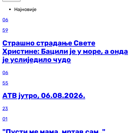
Најновије
06
59
Страшно страдање Свете
Христине: Бацили је у море, а онда
је услиједило чудо
06
55
АТВ јутро, 06.08.2026.
23
01
"Пусти ме мама, мртав сам.."