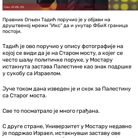
Правник Огњен Тадић поручио је у објави на
друштвеној мрежи "Икс“ да и унутар ФБиХ граница
постоји.
Тадић је ово поручио у опису фотографије на
којој се види да је на Старом мосту,
а којег се
често шаљу политичке поруке,
у Мостару
истакнута застава
Палестине као знак подршке
у сукобу са Израелом.
Јуче током дана изведен је и скок за Палестину
са Старог моста.
Све то посматрало је много грађана.
С друге стране, Универзитет у Мостару недавно
је подржао Израел, истакнувши заставу ове