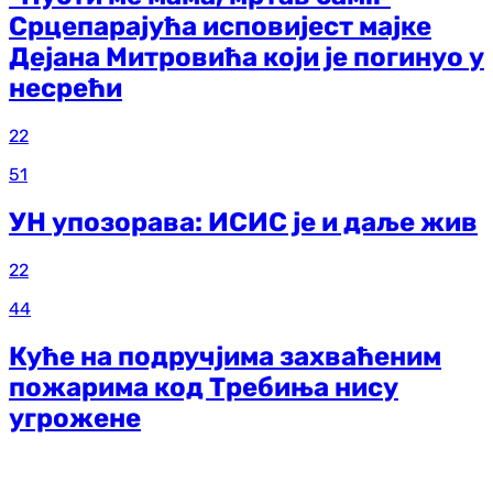
Срцепарајућа исповијест мајке
Дејана Митровића који је погинуо у
несрећи
22
51
УН упозорава: ИСИС је и даље жив
22
44
Куће на подручјима захваћеним
пожарима код Требиња нису
угрожене