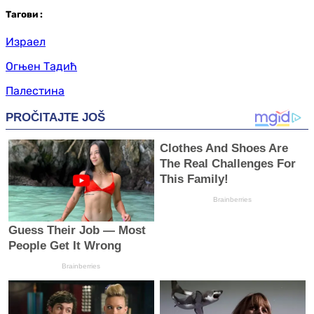
Таг
ови
:
Израел
Огњен Тадић
Палестина