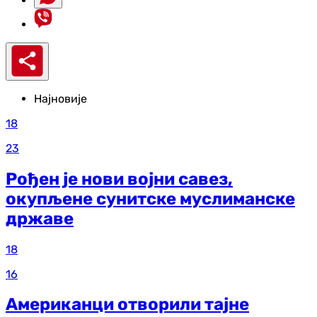
Најновије
18
23
Рођен је нови војни савез,
окупљене сунитске муслиманске
државе
18
16
Американци отворили тајне