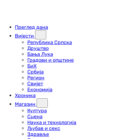
Преглед дана
Вијести
Република Српска
Друштво
Бања Лука
Градови и општине
БиХ
Србија
Регион
Свијет
Економија
Хроника
Магазин
Култура
Сцена
Наука и технологија
Љубав и секс
Здравље