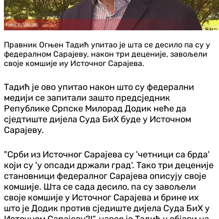
Правник Огњен Тадић упитао је шта се десило па су у
федералном Сарајеву, након три деценије, завољели
своје комшије иу Источног Сарајева.
Тадић је ово упитао након што су федерални
медији се запитали зашто предсједник
Републике Српске Милорад Додик неће да
сједтиште дијела Суда БиХ буде у Источном
Сарајеву.
"Срби из Источног Сарајева су 'четници са брда'
који су 'у опсади држали град'. Тако три деценије
становници федералног Сарајева описују своје
комшије. Шта се сада десило, па су завољели
своје комшије у Источног Сарајева и брине их
што је Додик против сједиште дијела Суда БиХ у
Источном Сарајеву?!“, навео је Тадић у објави на