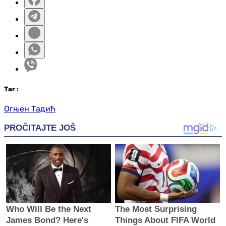
Таг
:
Огњен Тадић