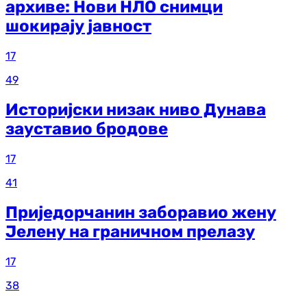
архиве: Нови НЛО снимци
шокирају јавност
17
49
Историјски низак ниво Дунава
зауставио бродове
17
41
Приједорчанин заборавио жену
Јелену на граничном прелазу
17
38