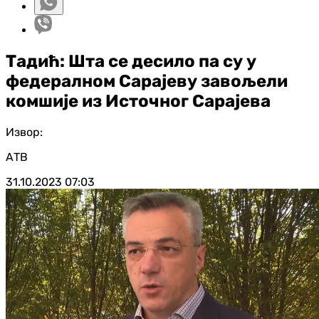
Тадић: Шта се десило па су у
федералном Сарајеву завољели
комшије из Источног Сарајева
Извор:
АТВ
31.10.2023
07:03