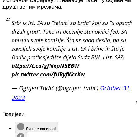
друштвеним мрежама.
Srbi iz Ist. SA su “četnici sa brda” koji su “u opsadi
držali grad”. Tako tri decenije stanovnici fed. SA
opisuju svoje komšije. Šta se sada desilo, pa su
zavoljeli svoje komšije u Ist. SA i brine ih što je
Dodik protiv sjedište dijela Suda BiH u Ist. SA?!
https://t.co/gfNxpNbEBW
pic.twitter.com/fUByfKkxXw
— Ognjen Tadić (@ognjen_tadic)
October 31,
2023
Подијели:
Линк је копиран!