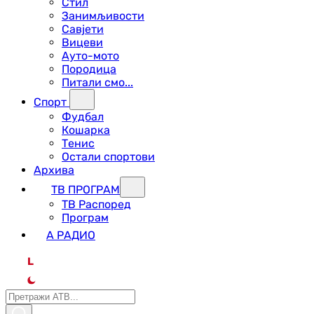
Стил
Занимљивости
Савјети
Вицеви
Ауто-мото
Породица
Питали смо...
Спорт
Фудбал
Кошарка
Тенис
Остали спортови
Архива
ТВ ПРОГРАМ
ТВ Распоред
Програм
А РАДИО
L