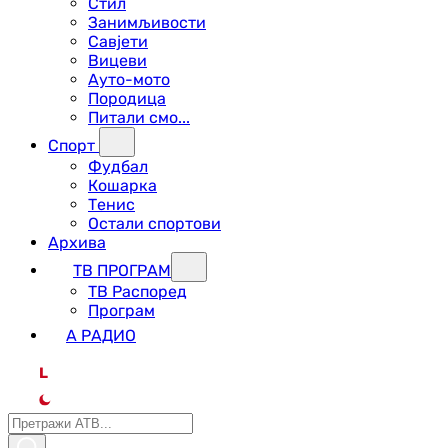
Стил
Занимљивости
Савјети
Вицеви
Ауто-мото
Породица
Питали смо...
Спорт
Фудбал
Кошарка
Тенис
Остали спортови
Архива
ТВ ПРОГРАМ
ТВ Распоред
Програм
А РАДИО
L