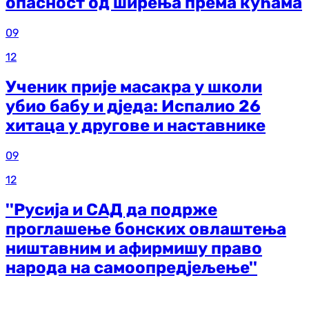
опасност од ширења према кућама
09
12
Ученик прије масакра у школи
убио бабу и дједа: Испалио 26
хитаца у другове и наставнике
09
12
''Русија и САД да подрже
проглашење бонских овлаштења
ништавним и афирмишу право
народа на самоопредјељење''