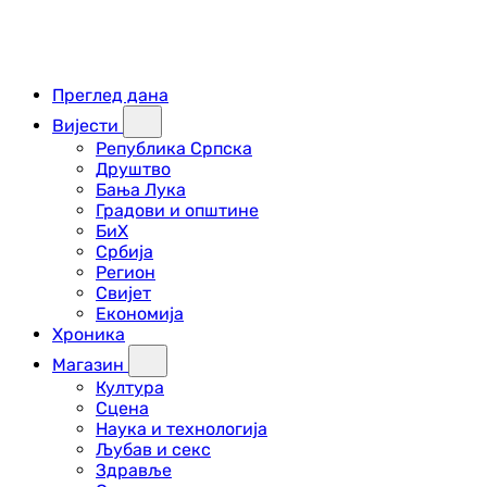
Преглед дана
Вијести
Република Српска
Друштво
Бања Лука
Градови и општине
БиХ
Србија
Регион
Свијет
Економија
Хроника
Магазин
Култура
Сцена
Наука и технологија
Љубав и секс
Здравље