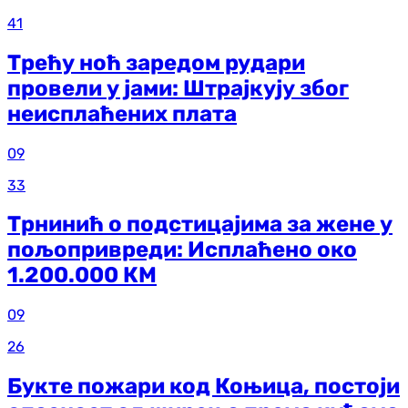
41
Трећу ноћ заредом рудари
провели у јами: Штрајкују због
неисплаћених плата
09
33
Трнинић о подстицајима за жене у
пољопривреди: Исплаћено око
1.200.000 КМ
09
26
Букте пожари код Коњица, постоји