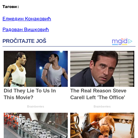
Таг
ови
:
Елмедин Конаковић
Радован Вишковић