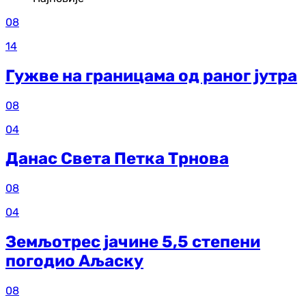
08
14
Гужве на границама од раног јутра
08
04
Данас Света Петка Трнова
08
04
Земљотрес јачине 5,5 степени
погодио Аљаску
08