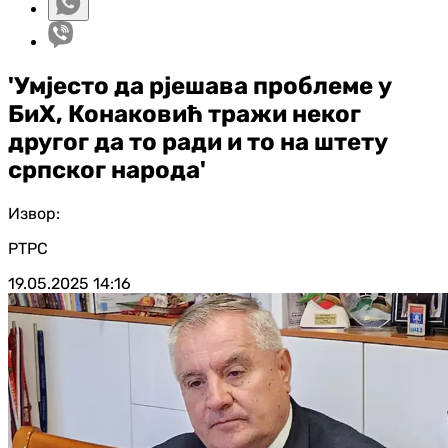
'Умјесто да рјешава проблеме у
БиХ, Конаковић тражи неког
другог да то ради и то на штету
српског народа'
Извор:
РТРС
19.05.2025
14:16