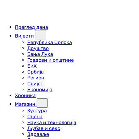
Преглед дана
Вијести
Република Српска
Друштво
Бања Лука
Градови и општине
БиХ
Србија
Регион
Свијет
Економија
Хроника
Магазин
Култура
Сцена
Наука и технологија
Љубав и секс
Здравље