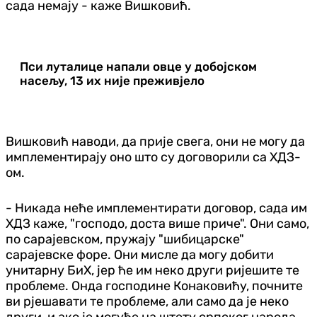
сада немају - каже Вишковић.
Пси луталице напали овце у добојском
насељу, 13 их није преживјело
Вишковић наводи, да прије свега, они не могу да
имплементирају оно што су договорили са ХДЗ-
ом.
- Никада неће имплементирати договор, сада им
ХДЗ каже, "господо, доста више приче". Они само,
по сарајевском, пружају "шибицарске"
сарајевске форе. Они мисле да могу добити
унитарну БиХ, јер ће им неко други ријешите те
проблеме. Онда господине Конаковићу, почните
ви рјешавати те проблеме, али само да је неко
други, и ако је могуће на штету српског народа.