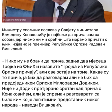
Министру спољних послова у Савјету министара
Елмедину Конаковићу је најбоље да прича сам са
собом, јер нисмо ни ми срећни што морамо причати с
њим, изјавио је премијер Републике Српске Радован
Вишковић.
- Нико му не брани да прича, задња два мјесеца
Тројка из ФБиХ и назовите "Тројка из Републике
Српске причају", али све остаје на томе. Какве су
то приче, ја бих да разговарам али не бих са
предсједником Српске Милорадом Додиком.
Није ни Додик претјерано сретан кад прича с
Конаковићем, али је спреман разговарати са
било ким ко је легитимни представник неког
народа - наводи Вишковић.