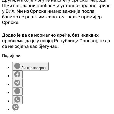
Шмит је главни проблем и уставно-правне кризе
у БиХ. Ми из Српске имамо важнија посла,
бавимо се реалним животом - каже премијер
Српске.
Додао је да се нормално креће, без икаквих
проблема, да је у својој Републици Српској, те да
се не осјећа као бјегунац.
Подијели:
Линк је копиран!