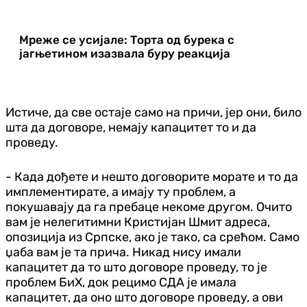
Мреже се усијале: Торта од бурека с
јагњетином изазвала буру реакција
Истиче, да све остаје само на причи, јер они, било
шта да договоре, немају капацитет то и да
проведу.
- Када дођете и нешто договорите морате и то да
имплементирате, а имају ту проблем, а
покушавају да га пребаце некоме другом. Очито
вам је нелегитимни Кристијан Шмит адреса,
опозиција из Српске, ако је тако, са срећом. Само
џаба вам је та прича. Никад нису имали
капацитет да то што договоре проведу, то је
проблем БиХ, док рецимо СДА је имала
капацитет, да оно што договоре проведу, а ови