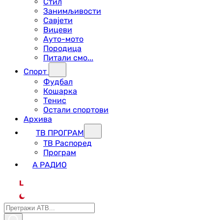
Стил
Занимљивости
Савјети
Вицеви
Ауто-мото
Породица
Питали смо...
Спорт
Фудбал
Кошарка
Тенис
Остали спортови
Архива
ТВ ПРОГРАМ
ТВ Распоред
Програм
А РАДИО
L