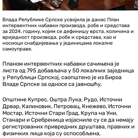
Влада Републике Српске усвојила је данас План
интервентних набавки производа, робе и средстава
за 2024. годину, којим се дефинишу врста, количина и
вриједност производа, робе и средстава, као и
носиоци снабдијевања у јединицама локалне
самоуправе.
Планом интервентних набавки сачињена је
листа од 795 добављача у 50 локалних заједница
у Републици Српској, саопштено је из Бироа
Владе Српске за односе са јавношћу.
Општине Купрес, Оштра Лука, Рудо, Источни
Дрвар, Калиновик, Петровац, Кнежево, Источни
Мостар, Источни Стари Град, Крупа на Уни,
Станари и Сребреница изјасниле су се да немају
регистрованих привредних друштава, правних и
физичких лица која су оспособљена,