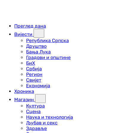
Преглед дана
Вијести
Република Српска
Друштво
Бања Лука
Градови и општине
БиХ
Србија
Регион
Свијет
Економија
Хроника
Магазин
Култура
Сцена
Наука и технологија
Љубав и секс
Здравље