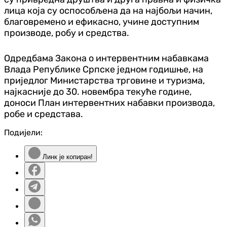
лица која су оспособљена да на најбољи начин,
благовремено и ефикасно, учине доступним
производе, робу и средства.
Одредбама Закона о интервентним набавкама
Влада Републике Српске једном годишње, на
приједлог Министарства трговине и туризма,
најкасније до 30. новембра текуће године,
доноси План интервентних набавки производа,
робе и средстава.
Подијели:
Линк је копиран!