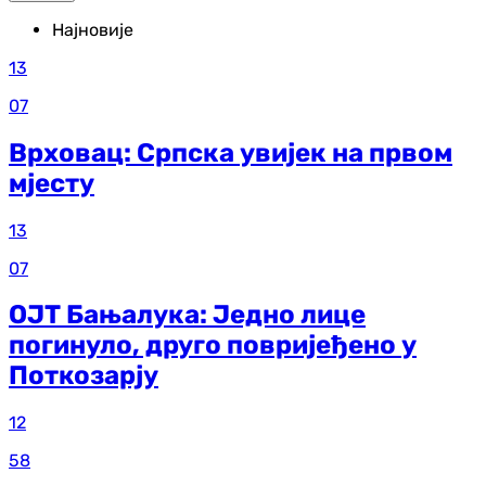
Најновије
13
07
Врховац: Српска увијек на првом
мјесту
13
07
ОЈТ Бањалука: Једно лице
погинуло, друго повријеђено у
Поткозарју
12
58