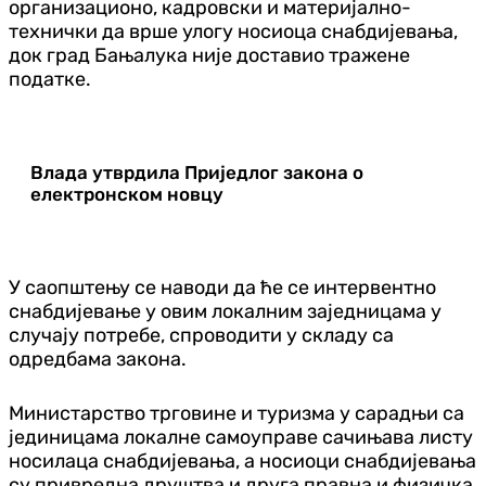
организационо, кадровски и материјално-
технички да врше улогу носиоца снабдијевања,
док град Бањалука није доставио тражене
податке.
Влада утврдила Приједлог закона о
електронском новцу
У саопштењу се наводи да ће се интервентно
снабдијевање у овим локалним заједницама у
случају потребе, спроводити у складу са
одредбама закона.
Министарство трговине и туризма у сарадњи са
јединицама локалне самоуправе сачињава листу
носилаца снабдијевања, а носиоци снабдијевања
су привредна друштва и друга правна и физичка