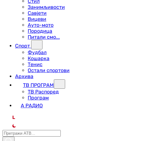
Стил
Занимљивости
Савјети
Вицеви
Ауто-мото
Породица
Питали смо...
Спорт
Фудбал
Кошарка
Тенис
Остали спортови
Архива
ТВ ПРОГРАМ
ТВ Распоред
Програм
А РАДИО
L