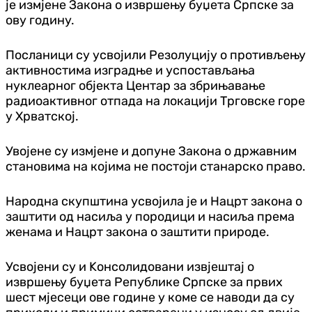
је измјене Закона о извршењу буџета Српске за
ову годину.
Посланици су усвојили Резолуцију о противљењу
активностима изградње и успостављања
нуклеарног објекта Центар за збрињавање
радиоактивног отпада на локацији Трговске горе
у Хрватској.
Увојене су измјене и допуне Закона о државним
становима на којима не постоји станарско право.
Народна скупштина усвојила је и Нацрт закона о
заштити од насиља у породици и насиља према
женама и Нацрт закона о заштити природе.
Усвојени су и Kонсолидовани извјештај о
извршењу буџета Републике Српске за првих
шест мјесеци ове године у коме се наводи да су