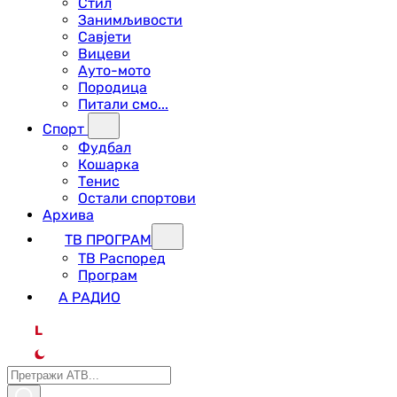
Стил
Занимљивости
Савјети
Вицеви
Ауто-мото
Породица
Питали смо...
Спорт
Фудбал
Кошарка
Тенис
Остали спортови
Архива
ТВ ПРОГРАМ
ТВ Распоред
Програм
А РАДИО
L