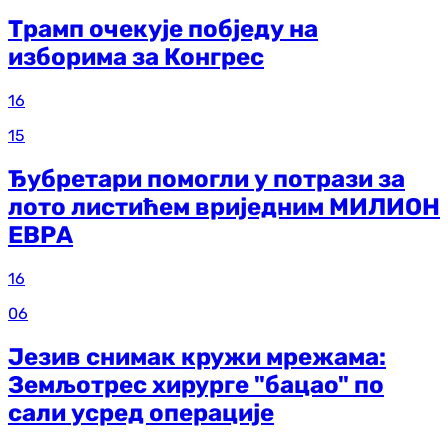
Трамп очекује побједу на
изборима за Конгрес
16
15
Ђубретари помогли у потрази за
лото листићем вриједним МИЛИОН
ЕВРА
16
06
Језив снимак кружи мрежама:
Земљотрес хирурге "бацао" по
сали усред операције