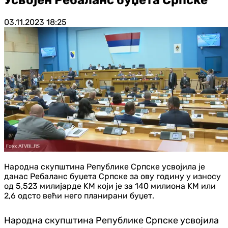
03.11.2023
18:25
Народна скупштина Републике Српске усвојила је
данас Ребаланс буџета Српске за ову годину у износу
од 5,523 милијарде KМ који је за 140 милиона KМ или
2,6 одсто већи него планирани буџет.
Народна скупштина Републике Српске усвојила