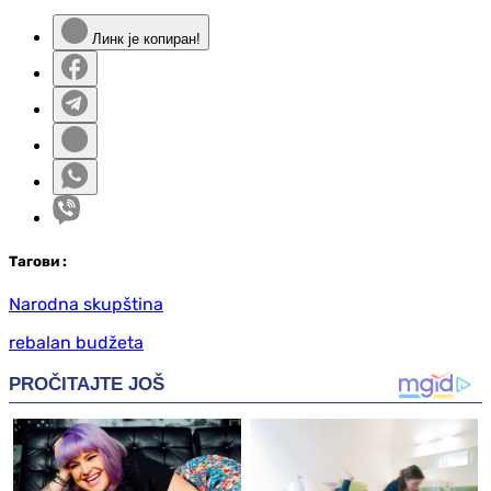
Линк је копиран!
Таг
ови
:
Narodna skupština
rebalan budžeta