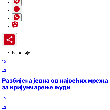
Најновије
16
16
Разбијена једна од највећих мрежа
за кријумчарење људи
16
16