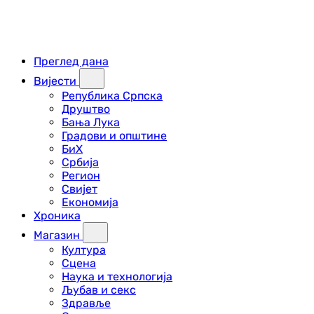
Преглед дана
Вијести
Република Српска
Друштво
Бања Лука
Градови и општине
БиХ
Србија
Регион
Свијет
Економија
Хроника
Магазин
Култура
Сцена
Наука и технологија
Љубав и секс
Здравље