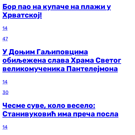
Бор пао на купаче на плажи у
Хрватској!
14
47
У Доњим Гаљиповцима
обиљежена слава Храма Светог
великомученика Пантелејмона
14
30
Чесме суве, коло весело:
Станивуковић има преча посла
14