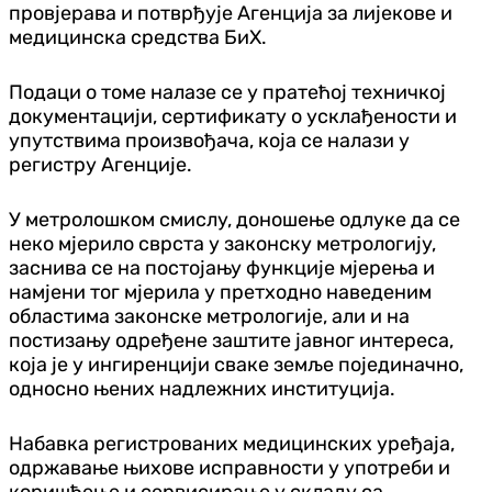
провјерава и потврђује Агенција за лијекове и
медицинска средства БиХ.
Подаци о томе налазе се у пратећој техничкој
документацији, сертификату о усклађености и
упутствима произвођача, која се налази у
регистру Агенције.
У метролошком смислу, доношење одлуке да се
неко мјерило сврста у законску метрологију,
заснива се на постојању функције мјерења и
намјени тог мјерила у претходно наведеним
областима законске метрологије, али и на
постизању одређене заштите јавног интереса,
која је у ингиренцији сваке земље појединачно,
односно њених надлежних институција.
Набавка регистрованих медицинских уређаја,
одржавање њихове исправности у употреби и
коришћење и сервисирање у складу са