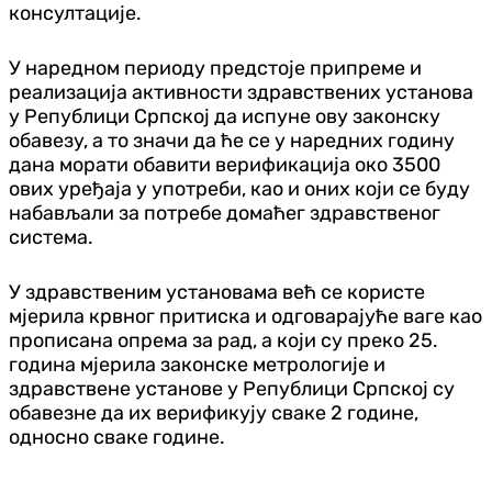
консултације.
У наредном периоду предстоје припреме и
реализација активности здравствених установа
у Републици Српској да испуне ову законску
обавезу, а то значи да ће се у наредних годину
дана морати обавити верификација око 3500
ових уређаја у употреби, као и оних који се буду
набављали за потребе домаћег здравственог
система.
У здравственим установама већ се користе
мјерила крвног притиска и одговарајуће ваге као
прописана опрема за рад, а који су преко 25.
година мјерила законске метрологије и
здравствене установе у Републици Српској су
обавезне да их верификују сваке 2 године,
односно сваке године.