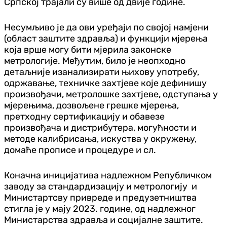
Српској трајали су више од двије године.
Несумљиво је да ови уређаји по својој намјени
(област заштите здравља) и функцији мјерења
која врше могу бити мјерила законске
метрологије. Међутим, било је неопходно
детаљније изанализирати њихову употребу,
одржавање, техничке захтјеве које дефинишу
произвођачи, метролошке захтјеве, одступања у
мјерењима, дозвољене грешке мјерења,
претходну сертификацију и обавезе
произвођача и дистрибутера, могућности и
методе калибрисања, искуства у окружењу,
домаће прописе и процедуре и сл.
Коначна иницијатива надлежном Републичком
заводу за стандардизацију и метрологију и
Министартсву привреде и предузетништва
стигла је у мају 2023. године, од надлежног
Министарства здравља и социјалне заштите.