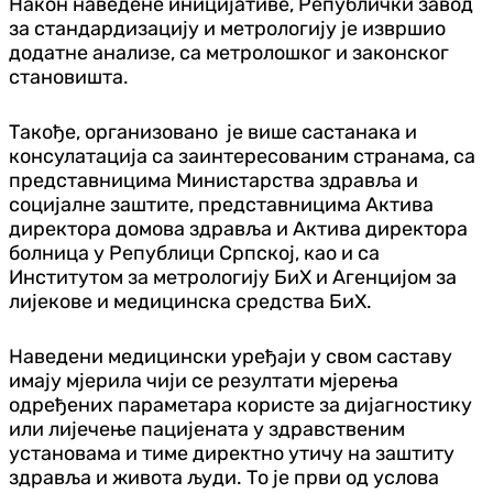
Након наведене иницијативе, Републички завод
за стандардизацију и метрологију је извршио
додатне анализе, са метролошког и законског
становишта.
Такође, организовано је више састанака и
консулатација са заинтересованим странама, са
представницима Министарства здравља и
социјалне заштите, представницима Актива
директора домова здравља и Актива директора
болница у Републици Српској, као и са
Институтом за метрологију БиХ и Агенцијом за
лијекове и медицинска средства БиХ.
Наведени медицински уређаји у свом саставу
имају мјерила чији се резултати мјерења
одређених параметара користе за дијагностику
или лијечење пацијената у здравственим
установама и тиме директно утичу на заштиту
здравља и живота људи. То је први од услова