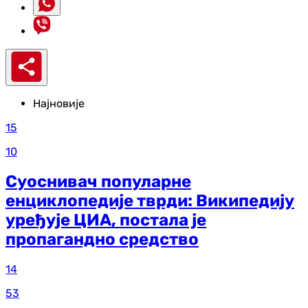
Најновије
15
10
Суоснивач популарне
енциклопедије тврди: Википедију
уређује ЦИА, постала је
пропагандно средство
14
53