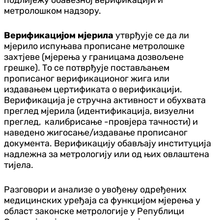
метролошком надзору.
Вeрификaциjом мjeрила
утврђуje се дa ли
мjeрилo испуњaвa прoписaнe метролошке
зaхтjeвe (мјерења у границама дозвољене
грешке). То се потврђује постављањем
прописаног верификационог жига или
издавањем цертификата о верификацији.
Верификација је стручна активност и обухвата
преглед мјерила (идентификација, визуелни
преглед, калибрисање -провјера тачности) и
наведено жигосање/издавање прописаног
документа. Верификацију обављају институција
надлежна за метрологију или од њих овлаштена
тијела.
Разговори и анализе о увођењу одређених
медицинских уређаја са функцијом мјерења у
област законске метрологије у Републици