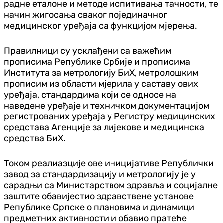
радне еталоне и методе испитивања тачности, те
начин жигосања сваког појединачног
медицинског уређаја са функцијом мјерења.
Правилници су усклађени са важећим
прописима Републике Србије и прописима
Института за метрологију БиХ, метролошким
прописим из области мјерила у саставу ових
уређаја, стандардима који се односе на
наведене уређаје и техничком документацијом
регистрованих уређаја у Регистру медицинских
средстава Агенције за лијекове и медицинска
средства БиХ.
Током реалиазције ове иницијативе Републички
завод за стандардизацију и метрологију је у
сарадњи са Министарством здравља и социјалне
заштите обавијестио здравствене установе
Републике Српске о плановима и динамици
предметних активности и обавио пратеће