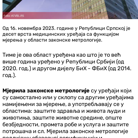
Од 16. новембра 2023. године у Републици Српској је
десет врста медицинских уређаја са функцијом
мјерења у области законске метрологије.
Тиме је ова област уређена као што је то већ
више година уређено у Републици Србији (од
2020. год.) и другом дијелу БиХ - ФБиХ (од 2014.
год.).
Мјерила законске метрологије
су уређаји који
су самостално или у склопу са другим уређајима
намијењени за мјерење, а употребљавају се у
областима: заштите здравља и живота људи и
животиња, заштите животне средине, опште
безбједности, промета робе и услуга и заштите
потрошача и сл. Мјерила законске метрологије
подлијежу обавезној верификацији и