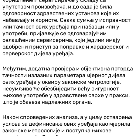
упутством произвођача, и до сада је била
одговорност здравствених установа које их
набављају и користе. Свака сумња у исправност
или тачност ових уређаја при набавци или у
употреби, пријављује се одговарајућим
овлашћеним сервисерима, који једини имају
одобрени приступ за поправке и хардверског и
серверског дијела уређаја.
Међутим, додатна провјера и објективна потврда
тачности излазних параметара мјерног дијела
ових уређаја у оквиру законске метрологије,
несумљиво ће обезбиједити већу сигурност
њихове употребе у здравствене сврхе у пракси,
што је обавеза надлежних органа.
Након спроведених анализа, а у циљу остварења
услова за дефинисање ових уређаја као мјерила
законске метрологије и поступка њихове