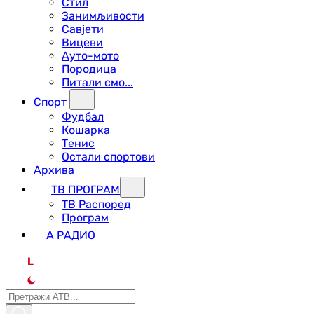
Стил
Занимљивости
Савјети
Вицеви
Ауто-мото
Породица
Питали смо...
Спорт
Фудбал
Кошарка
Тенис
Остали спортови
Архива
ТВ ПРОГРАМ
ТВ Распоред
Програм
А РАДИО
L