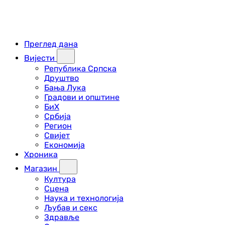
Преглед дана
Вијести
Република Српска
Друштво
Бања Лука
Градови и општине
БиХ
Србија
Регион
Свијет
Економија
Хроника
Магазин
Култура
Сцена
Наука и технологија
Љубав и секс
Здравље