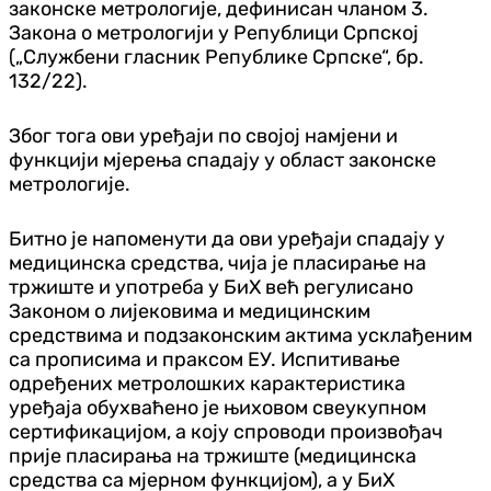
законске метрологије, дефинисан чланом 3.
Закона о метрологији у Републици Српској
(„Службени гласник Републике Српске“, бр.
132/22).
Због тога ови уређаји по својој намјени и
функцији мјерења спадају у област законске
метрологије.
Битно је напоменути да ови уређаји спадају у
медицинска средства, чија је пласирање на
тржиште и употреба у БиХ већ регулисано
Законом о лијековима и медицинским
средствима и подзаконским актима усклађеним
са прописима и праксом ЕУ. Испитивање
одређених метролошких карактеристика
уређаја обухваћено је њиховом свеукупном
сертификацијом, а коју спроводи произвођач
прије пласирања на тржиште (медицинска
средства са мјерном функцијом), а у БиХ