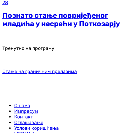
28
Познато стање повријеђеног
младића у несрећи у Поткозарју
Тренутно на програму
Стање на граничним прелазима
О нама
Импресум
Контакт
Оглашавање
Услови коришћења