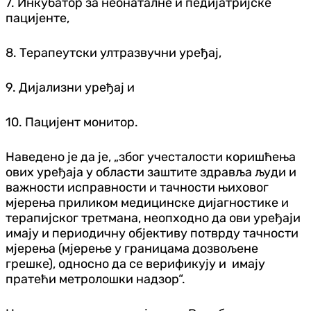
7. Инкубатор за неонаталне и педијатријске
пацијенте,
8. Терапеутски ултразвучни уређај,
9. Дијализни уређај и
10. Пацијент монитор.
Наведено је да је, „због учесталости коришћења
ових уређаја у области заштите здравља људи и
важности исправности и тачности њиховог
мјерења приликом медицинске дијагностике и
терапијског третмана, неопходно да ови уређаји
имају и периодичну објективу потврду тачности
мјерења (мјерење у границама дозвољене
грешке), односно да се верификују и имају
пратећи метролошки надзор“.