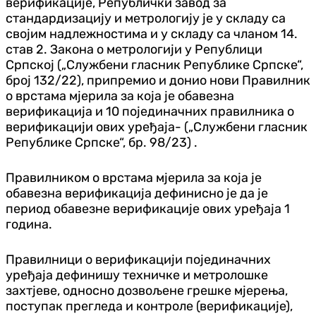
верификације, Републички завод за
стандардизацију и метрологију је у складу са
својим надлежностима и у складу са чланом 14.
став 2. Закона о метрологији у Републици
Српској („Службени гласник Републике Српске“,
број 132/22), припремио и донио нови Правилник
о врстама мјерила за која је обавезна
верификација и 10 појединачних правилника о
верификацији ових уређаја- („Службени гласник
Републике Српске“, бр. 98/23) .
Правилником о врстама мјерила за која је
обавезна верификација дефинисно је да је
период обавезне верификације ових уређаја 1
година.
Правилници о верификацији појединачних
уређаја дефинишу техничке и метролошке
захтјеве, односно дозвољене грешке мјерења,
поступак прегледа и контроле (верификације),