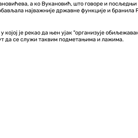
ановићева, а ко Вукановић, што говоре и посљедњи
 обављала најважније државне функције и бранила Р
којој је рекао да њен ујак "организује обиљежавање
 пут да се служи таквим подметањима и лажима.