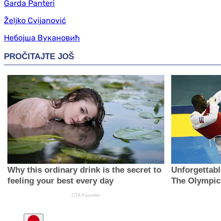
Garda Panteri
Željko Cvijanović
Небојша Вукановић