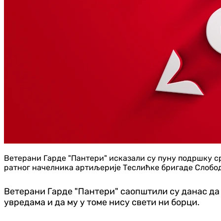
Ветерани Гарде "Пантери" исказали су пуну подршку с
ратног начелника артиљерије Теслићке бригаде Слобод
Ветерани Гарде "Пантери" саопштили су данас да
увредама и да му у томе нису свети ни борци.