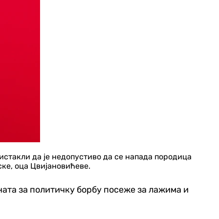
стакли да је недопустиво да се напада породица
ке, оца Цвијановићеве.
ата за политичку борбу посеже за лажима и