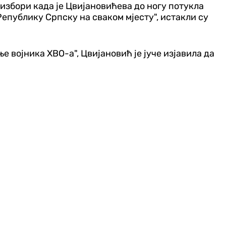
 избори када је Цвијановићева до ногу потукла
епублику Српску на сваком мјесту", истакли су
 војника ХВО-а", Цвијановић је јуче изјавила да