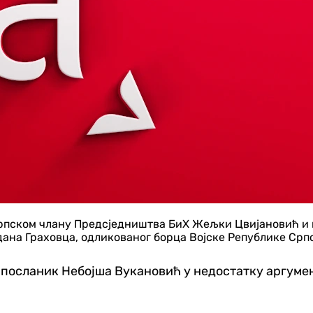
рпском члану Предсједништва БиХ Жељки Цвијановић и и
ана Граховца, одликованог борца Војске Републике Српс
 посланик Небојша Вукановић у недостатку аргумен