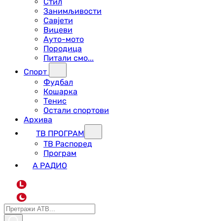
Стил
Занимљивости
Савјети
Вицеви
Ауто-мото
Породица
Питали смо...
Спорт
Фудбал
Кошарка
Тенис
Остали спортови
Архива
ТВ ПРОГРАМ
ТВ Распоред
Програм
А РАДИО
L