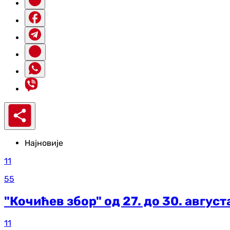
Најновије
11
55
"Кочићев збор" од 27. до 30. август
11