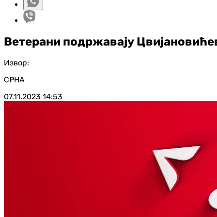
Ветерани подржавају Цвијановићев
Извор:
СРНА
07.11.2023
14:53