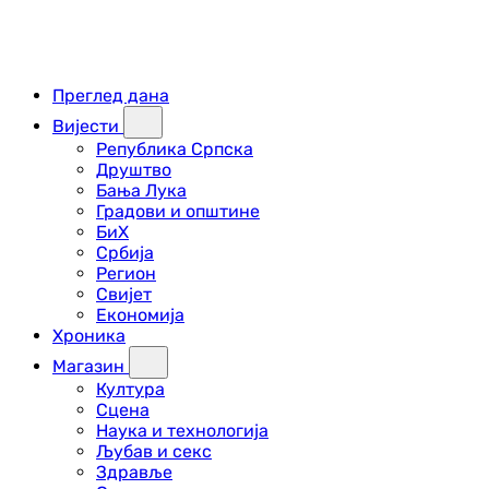
Преглед дана
Вијести
Република Српска
Друштво
Бања Лука
Градови и општине
БиХ
Србија
Регион
Свијет
Економија
Хроника
Магазин
Култура
Сцена
Наука и технологија
Љубав и секс
Здравље