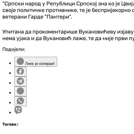
"Српски народ у Републици Српској зна ко је Цвиј
своје политичке противнике, те је беспријекорно
ветерани Гарде "Пантери".
Упитана да прокоментарише Вукановићеву изјаву у 
нема ујака и да Вукановић лаже, те да није први
Подијели:
Линк је копиран!
Таг
ови
: