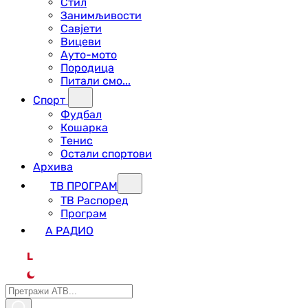
Стил
Занимљивости
Савјети
Вицеви
Ауто-мото
Породица
Питали смо...
Спорт
Фудбал
Кошарка
Тенис
Остали спортови
Архива
ТВ ПРОГРАМ
ТВ Распоред
Програм
А РАДИО
L