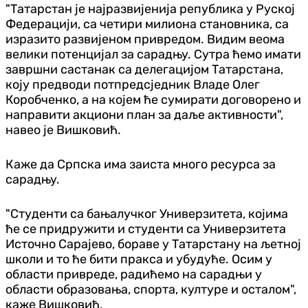
"Татарстан је најразвијенија република у Руској
Федерацији, са четири милиона становника, са
изразито развијеном привредом. Видим веома
велики потенцијал за сарадњу. Сутра ћемо имати
завршни састанак са делегацијом Татарстана,
коју предводи потпредсједник Владе Олег
Коробченко, а на којем ће сумирати договорено и
направити акциони план за даље активности",
навео је Вишковић.
Каже да Српска има заиста много ресурса за
сарадњу.
"Студенти са бањалучког Универзитета, којима
ће се придружити и студенти са Универзитета
Источно Сарајево, бораве у Татарстану на љетној
школи и то ће бити пракса и убудуће. Осим у
области привреде, радићемо на сарадњи у
области образовања, спорта, културе и осталом",
каже Вишковић.