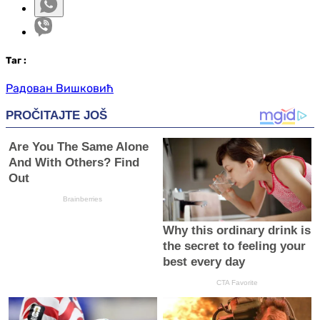
Таг
:
Радован Вишковић