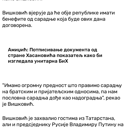
Вишковић вјерује да ће обје републике имати
бенефите од сарадње која буде ових дана
договорена.
Амиџић: Потписивање документа од
стране Хасановића показатељ како би
изгледала унитарна БиХ
"Имамо огромну предност што правимо сарадњу
на братским и пријатељским односима, па нам
пословна сарадња дође као надоградња", рекао
је Вишковић.
Вишковић је захвалио гостима из Татарстана,
али и предсједнику Русије Владимиру Путину на