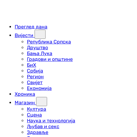
Преглед дана
Вијести
Република Српска
Друштво
Бања Лука
Градови и општине
БиХ
Србија
Регион
Свијет
Економија
Хроника
Магазин
Култура
Сцена
Наука и технологија
Љубав и секс
Здравље