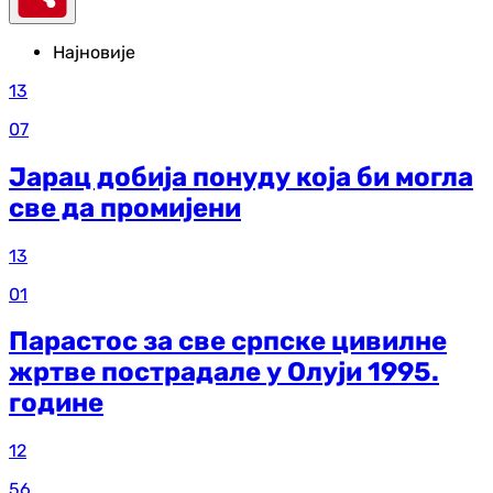
Најновије
13
07
Јарац добија понуду која би могла
све да промијени
13
01
Парастос за све српске цивилне
жртве пострадале у Олуји 1995.
године
12
56