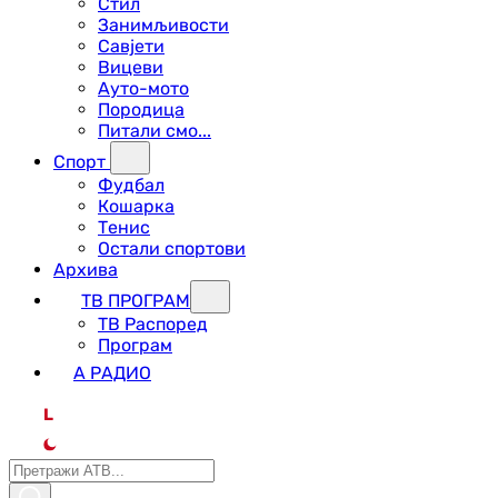
Стил
Занимљивости
Савјети
Вицеви
Ауто-мото
Породица
Питали смо...
Спорт
Фудбал
Кошарка
Тенис
Остали спортови
Архива
ТВ ПРОГРАМ
ТВ Распоред
Програм
А РАДИО
L