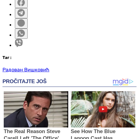
Таг
:
Радован Вишковић