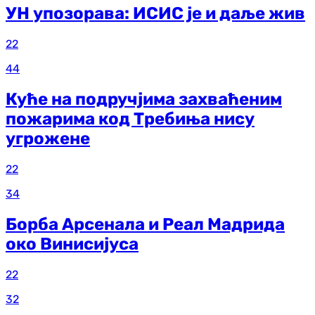
УН упозорава: ИСИС је и даље жив
22
44
Куће на подручјима захваћеним
пожарима код Требиња нису
угрожене
22
34
Борба Арсенала и Реал Мадрида
око Винисијуса
22
32