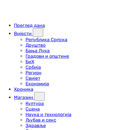
Преглед дана
Вијести
Република Српска
Друштво
Бања Лука
Градови и општине
БиХ
Србија
Регион
Свијет
Економија
Хроника
Магазин
Култура
Сцена
Наука и технологија
Љубав и секс
Здравље