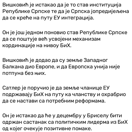
Вишковић је истакао да је то став институција
Републике Српске те да је
Српска јопредијељена
да се креће на путу ЕУ интеграција.
Он је још једном поновио став Републике Српске
да се поштује већ усвојени механизам
кординације на нивоу БиХ.
Вишковић је додао да су земље Западног
Балкана дио Европе, и да Европска унија није
потпуна без њих.
Сатлер је поручио је да земље чланице ЕУ
подржавају БиХ на путу ка чланству и охрабрио
да се настави са потребним реформама.
Он је истакао да ће у децембру у Бриселу бити
одржан састанак са политичким лидерма из БиХ
од којег очекује позитивне помаке.