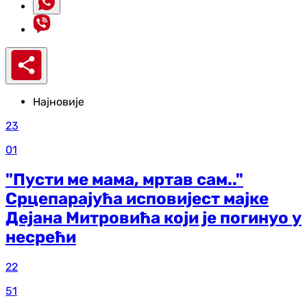
Најновије
23
01
"Пусти ме мама, мртав сам.."
Срцепарајућа исповијест мајке
Дејана Митровића који је погинуо у
несрећи
22
51