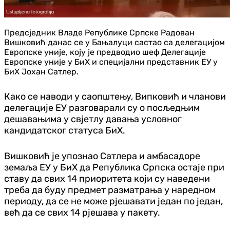
Предсједник Владе Републике Српске Радован
Вишковић данас се у Бањалуци састао са делегацијом
Европске уније, коју је предводио шеф Делегације
Европске уније у БиХ и специјални представник ЕУ у
БиХ Јохан Сатлер.
Како се наводи у саопштењу, Випковић и чланови
делегације ЕУ разговарали су о посљедњим
дешавањима у свјетлу давања условног
кандидатског статуса БиХ.
Вишковић је упознао Сатлера и амбасадоре
земаља ЕУ у БиХ да Република Српска остаје при
ставу да свих 14 приоритета који су наведени
треба да буду предмет разматрања у наредном
периоду, да се не може рјешавати један по један,
већ да се свих 14 рјешава у пакету.