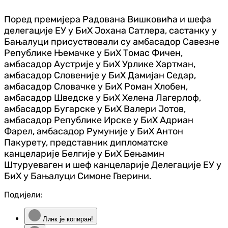
Поред премијера Радована Вишковића и шефа
делегације ЕУ у БиХ Јохана Сатлера, састанку у
Бањалуци присуствовали су амбасадор Савезне
Републике Њемачке у БиХ Томас Фичен,
амбасадор Аустрије у БиХ Урлике Хартман,
амбасадор Словеније у БиХ Дамијан Седар,
амбасадор Словачке у БиХ Роман Хлобен,
амбасадор Шведске у БиХ Хелена Лагерлоф,
амбасадор Бугарске у БиХ Валери Јотов,
амбасадор Републике Ирске у БиХ Адриан
Фарел, амбасадор Румуније у БиХ Антон
Пакурету, представник дипломатске
канцеларије Белгије у БиХ Бењамин
Штуруеваген и шеф канцеларије Делегације ЕУ у
БиХ у Бањалуци Симоне Гверини.
Подијели:
Линк је копиран!