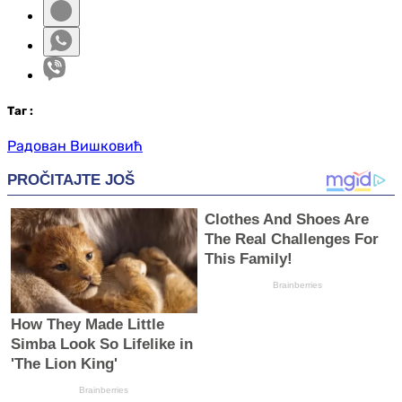
Таг
:
Радован Вишковић