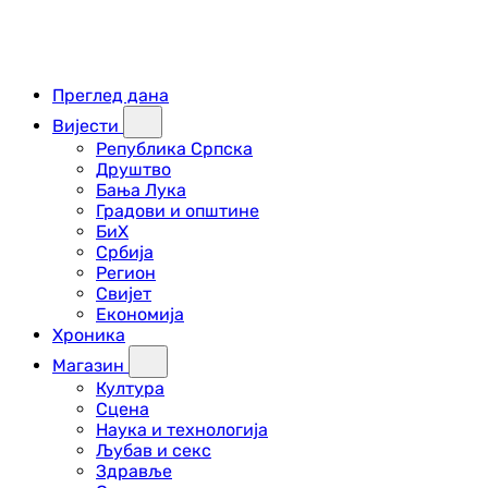
Преглед дана
Вијести
Република Српска
Друштво
Бања Лука
Градови и општине
БиХ
Србија
Регион
Свијет
Економија
Хроника
Магазин
Култура
Сцена
Наука и технологија
Љубав и секс
Здравље