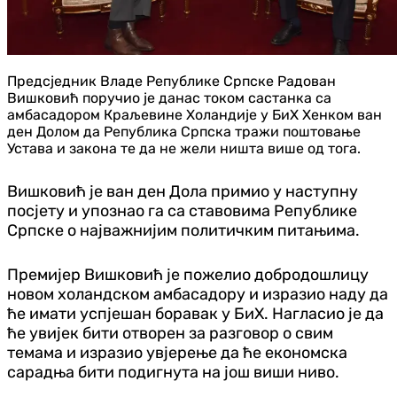
Предсједник Владе Републике Српске Радован
Вишковић поручио је данас током састанка са
амбасадором Краљевине Холандије у БиХ Хенком ван
ден Долом да Република Српска тражи поштовање
Устава и закона те да не жели ништа више од тога.
Вишковић је ван ден Дола примио у наступну
посјету и упознао га са ставовима Републике
Српске о најважнијим политичким питањима.
Премијер Вишковић је пожелио добродошлицу
новом холандском амбасадору и изразио наду да
ће имати успјешан боравак у БиХ. Нагласио је да
ће увијек бити отворен за разговор о свим
темама и изразио увјерење да ће економска
сарадња бити подигнута на још виши ниво.