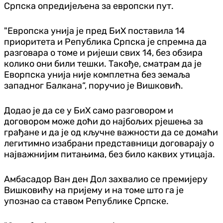
Српска опредијељена за европски пут.
"Европска унија је пред БиХ поставила 14
приоритета и Република Српска је спремна да
разговара о томе и ријеши свих 14, без обзира
колико они били тешки. Такође, сматрам да је
Еворпска унија није комплетна без земаља
западног Балкана“, поручио је Вишковић.
Додао је да се у БиХ само разговором и
договором може доћи до најбољих рјешења за
грађане и да је од кључне важности да се домаћи
легитимно изабрани представници договарају о
најважнијим питањима, без било каквих утицаја.
Амбасадор Ван ден Дол захвалио се премијеру
Вишковићу на пријему и на томе што га је
упознао са ставом Републике Српске.