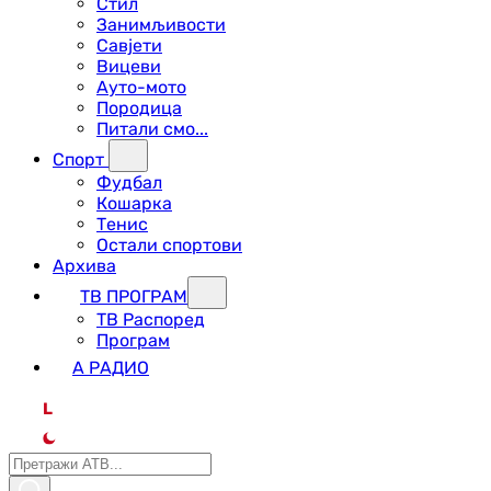
Стил
Занимљивости
Савјети
Вицеви
Ауто-мото
Породица
Питали смо...
Спорт
Фудбал
Кошарка
Тенис
Остали спортови
Архива
ТВ ПРОГРАМ
ТВ Распоред
Програм
А РАДИО
L