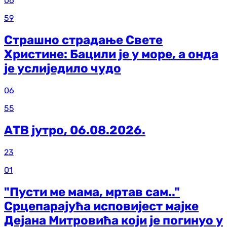
06
59
Страшно страдање Свете
Христине: Бацили је у море, а онда
је услиједило чудо
06
55
АТВ јутро, 06.08.2026.
23
01
"Пусти ме мама, мртав сам.."
Срцепарајућа исповијест мајке
Дејана Митровића који је погинуо у