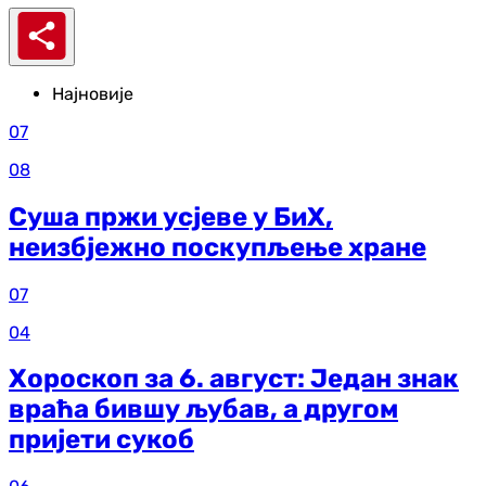
Најновије
07
08
Суша пржи усјеве у БиХ,
неизбјежно поскупљење хране
07
04
Хороскоп за 6. август: Један знак
враћа бившу љубав, а другом
пријети сукоб