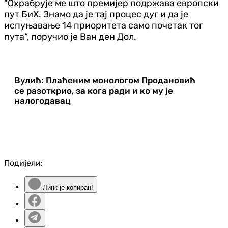
"Охрабрује ме што премијер подржава европски
пут БиХ. Знамо да је тај процес дуг и да је
испуњавање 14 приоритета само почетак тог
пута“, поручио је Ван ден Дол.
Вулић: Плаћеним монологом Продановић
се разоткрио, за кога ради и ко му је
налогодавац
Подијели:
Линк је копиран!