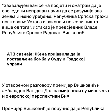
"Захваљујем вам се на посјети и сматрам да је
ово једини исправан начин да се разумије ова
земља и њено уређење. Република Српска тражи
поштовање Устава и закона и не жели ништа
више од тога“, истакао је предсједник Владе
Републике Српске Радован Вишковић.
АТВ сазнаје: Жена пријавила да је
постављена бомба у Суду и Градској
управи
У отвореном разговору премијер Вишковић и
амбасадор Ван ден Дол размијенили су мишљења
и о европској перспективи БиХ.
Премијер Вишковић је поручио да је Република