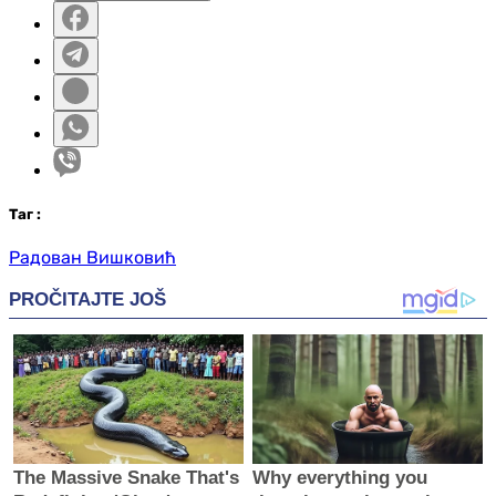
Таг
:
Радован Вишковић