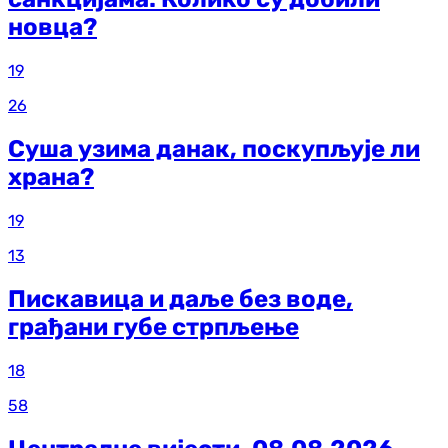
новца?
19
26
Суша узима данак, поскупљује ли
храна?
19
13
Пискавица и даље без воде,
грађани губе стрпљење
18
58