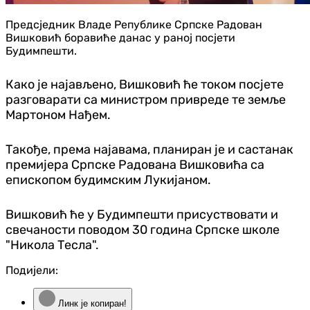
Предсједник Владе Републике Српске Радован
Вишковић боравиће данас у раној посјети
Будимпешти.
Како је најављено, Вишковић ће током посјете
разговарати са министром привреде те земље
Мартоном Нађем.
Такође, према најавама, планиран је и састанак
премијера Српске Радована Вишковића са
епископом будимским Лукијаном.
Вишковић ће у Будимпешти присуствовати и
свечаности поводом 30 година Српске школе
"Никола Тесла".
Подијели:
Линк је копиран!