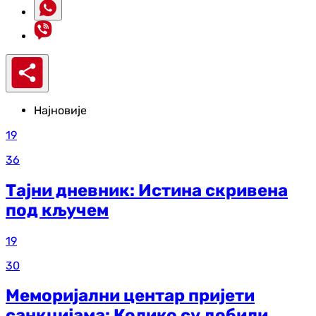
Најновије
19
36
Тајни дневник: Истина скривена
под кључем
19
30
Меморијални центар пријети
санкцијама: Колико су добили