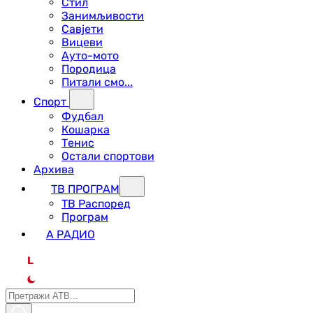
Стил
Занимљивости
Савјети
Вицеви
Ауто-мото
Породица
Питали смо...
Спорт
Фудбал
Кошарка
Тенис
Остали спортови
Архива
ТВ ПРОГРАМ
ТВ Распоред
Програм
А РАДИО
L