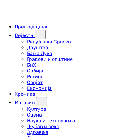
Преглед дана
Вијести
Република Српска
Друштво
Бања Лука
Градови и општине
БиХ
Србија
Регион
Свијет
Економија
Хроника
Магазин
Култура
Сцена
Наука и технологија
Љубав и секс
Здравље