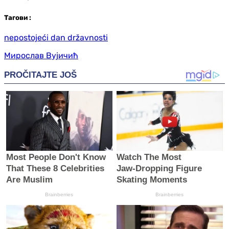
Таг
ови
:
nepostojeći dan državnosti
Мирослав Вујичић