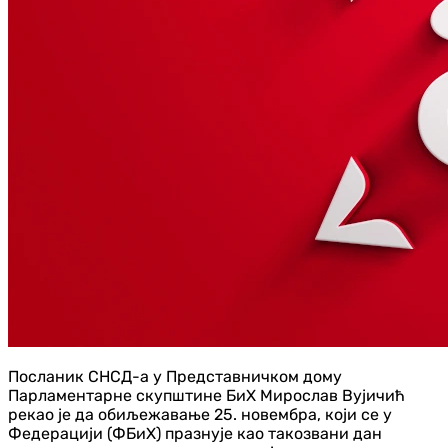
Посланик СНСД-а у Представничком дому
Парламентарне скупштине БиХ Мирослав Вујичић
рекао је да обиљежавање 25. новембра, који се у
Федерацији (ФБиХ) празнује као такозвани дан