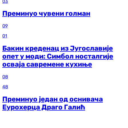
03
Преминуо чувени голман
09
01
Бакин креденац из Југославије
опет у моди: Симбол носталгије
осваја савремене кухиње
08
48
Преминуо један од оснивача
Еурохерца Драго Галић