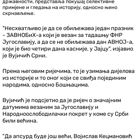
државности, представља покушај селективне
примјене и гледања на историју, односно њено
скрнављење.
"Несхватљиво је да се обиљежава један празник
- ЗАВНОБиХ-а који је везан за тадашњу ФНР
Југославију, а да се не обиљежава дан АВНОЈ-а,
који је био четири дана касније, у Јајцу", изјавио
је Вујичић Срни.
Према његовим ријечима, то је узимања дијелова
из историје и то оног који се свиђа појединим
народима, односно Бошњацима.
Вујичић је подсјетио да је ријеч о значајним
датумима везаним за Југославију и
Народноослободилачки покрет у коме су Срби
били већина.
"Да апсурд буде још већи, Војислав Кецмановић