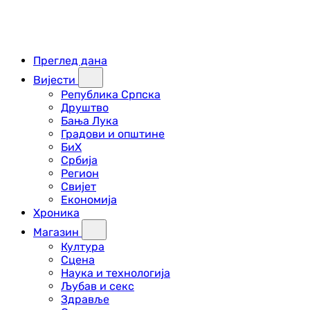
Преглед дана
Вијести
Република Српска
Друштво
Бања Лука
Градови и општине
БиХ
Србија
Регион
Свијет
Економија
Хроника
Магазин
Култура
Сцена
Наука и технологија
Љубав и секс
Здравље