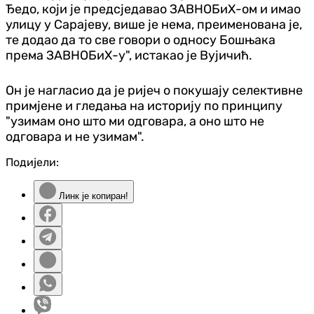
Ђедо, који је предсједавао ЗАВНОБиХ-ом и имао
улицу у Сарајеву, више је нема, преименована је,
те додао да то све говори о односу Бошњака
према ЗАВНОБиХ-у", истакао је Вујичић.
Он је нагласио да је ријеч о покушају селективне
примјене и гледања на историју по принципу
"узимам оно што ми одговара, а оно што не
одговара и не узимам".
Подијели:
Линк је копиран!