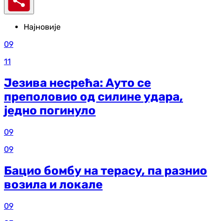
Најновије
09
11
Језива несрећа: Ауто се
преполовио од силине удара,
једно погинуло
09
09
Бацио бомбу на терасу, па разнио
возила и локале
09