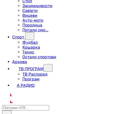
Стил
Занимљивости
Савјети
Вицеви
Ауто-мото
Породица
Питали смо...
Спорт
Фудбал
Кошарка
Тенис
Остали спортови
Архива
ТВ ПРОГРАМ
ТВ Распоред
Програм
А РАДИО
L