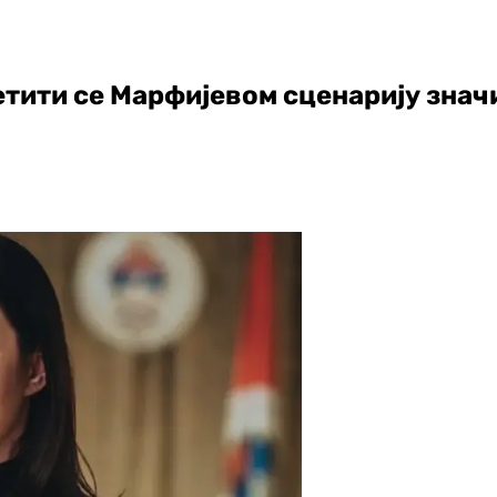
ити се Марфијевом сценарију значи 