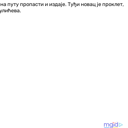
на путу пропасти и издаје. Туђи новац је проклет,
Вулићева.