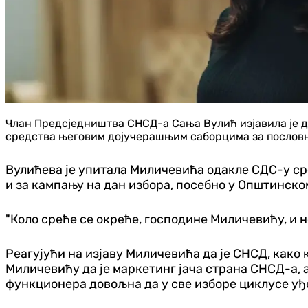
Члан Предсједништва СНСД-а Сања Вулић изјавила је д
средства његовим дојучерашњим саборцима за пословн
Вулићева је упитала Миличевића одакле СДС-у ср
и за кампању на дан избора, посебно у Општинском о
"Коло среће се окреће, господине Миличевићу, и н
Реагујући на изјаву Миличевића да је СНСД, како
Миличевићу да је маркетинг јача страна СНСД-а, 
функционера довољна да у све изборе циклусе уђ