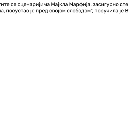
тите се сценаријима Мајкла Марфија, засигурно сте 
, посустао је пред својом слободом", поручила је 