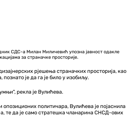
едник СДС-а Милан Миличевић упозна јавност одакле
ацијама за страначке просторије.
дизајнерских рјешења страначких просторија, као
 познато је да га је било у изобиљу.
умњи", рекла је Вулићева.
ни опозиционих политичара, Вулићева је појаснила
-а, те да је само стратешка чланарина СНСД-ових