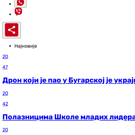
Најновије
20
47
Дрон који је пао у Бугарској је укра
20
42
Полазницима Школе младих лидера
20