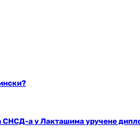
јински?
 СНСД-а у Лакташима уручене дипл