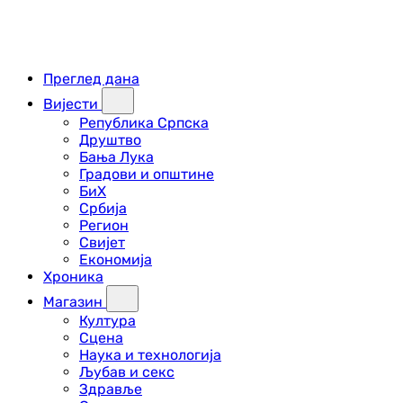
Преглед дана
Вијести
Република Српска
Друштво
Бања Лука
Градови и општине
БиХ
Србија
Регион
Свијет
Економија
Хроника
Магазин
Култура
Сцена
Наука и технологија
Љубав и секс
Здравље