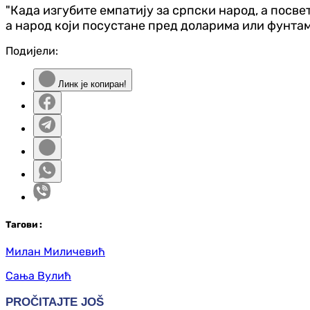
"Када изгубите емпатију за српски народ, а посве
а народ који посустане пред доларима или фунтама
Подијели:
Линк је копиран!
Таг
ови
:
Милан Миличевић
Сања Вулић