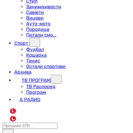
Стил
Занимљивости
Савјети
Вицеви
Ауто-мото
Породица
Питали смо...
Спорт
Фудбал
Кошарка
Тенис
Остали спортови
Архива
ТВ ПРОГРАМ
ТВ Распоред
Програм
А РАДИО
L