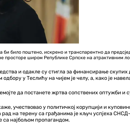
а би било поштено, искрено и транспарентно да предсј
е просторе широм Републике Српске на атрактивним лок
едства и одакле су стигла за финансирање скупих 
дбору у Теслићу на чијем је челу, а, како је навела,
емојте да постанете жртва сопствених оптужби и с
 каже, учествовао у политичкој корупцији и купови
а рад на терену са грађанима је кључ успјеха СНСД
е са најбољом пропагандом.