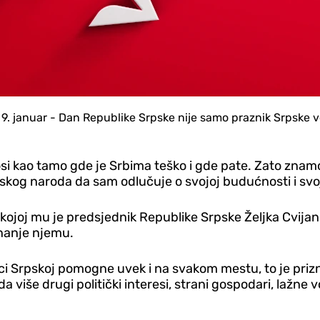
 9. januar - Dan Republike Srpske nije samo praznik Srpske v
i kao tamo gde je Srbima teško i gde pate. Zato znamo k
kog naroda da sam odlučuje o svojoj budućnosti i svojoj
 kojoj mu je predsjednik Republike Srpske Željka Cvija
znanje njemu.
lici Srpskoj pomogne uvek i na svakom mestu, to je priz
ikada više drugi politički interesi, strani gospodari, laž