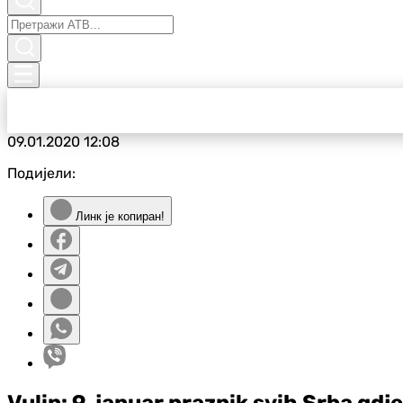
09.01.2020
12:08
Подијели:
Линк је копиран!
Vulin: 9. januar praznik svih Srba gdj