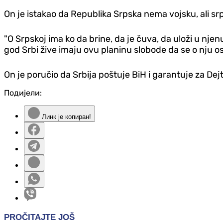
On je istakao da Republika Srpska nema vojsku, ali sr
"O Srpskoj ima ko da brine, da je čuva, da uloži u nje
god Srbi žive imaju ovu planinu slobode da se o nju osl
On je poručio da Srbija poštuje BiH i garantuje za Dej
Подијели:
Линк је копиран!