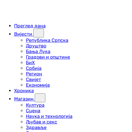
Преглед дана
Вијести
Република Српска
Друштво
Бања Лука
Градови и општине
БиХ
Србија
Регион
Свијет
Економија
Хроника
Магазин
Култура
Сцена
Наука и технологија
Љубав и секс
Здравље