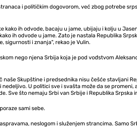
 stranaca i političkim dogovorom, već zbog potrebe s
ake kako ih odvode, bacaju u jame, ubijaju i kolju u Ja
e kako ih odvode u jame. Zato je nastala Republika Srps
, sigurnosti i znanja", rekao je Vulin.
skom nego njena Srbija koja je pod vođstvom Aleksandr
č naše Skupštine i predsednika nisu češće stavljani Rep
 i nedeljivo. U politici sve i svašta može da se promeni,
. Sve što nemaju Srbi van Srbije i Republika Srpska ima
 poraze sami sebe.
 - raspravama, neslogom i služenjem strancima. Samo Sr