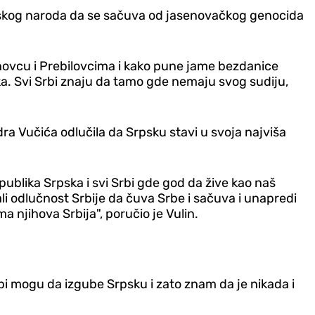
rpskog naroda da se sačuva od jasenovačkog genocida
senovcu i Prebilovcima i kako pune jame bezdanice
ka. Svi Srbi znaju da tamo gde nemaju svog sudiju,
a Vučića odlučila da Srpsku stavi u svoja najviša
ublika Srpska i svi Srbi gde god da žive kao naš
 ali odlučnost Srbije da čuva Srbe i sačuva i unapredi
 njihova Srbija", poručio je Vulin.
bi mogu da izgube Srpsku i zato znam da je nikada i