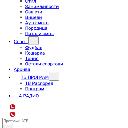
Стил
Занимљивости
Савјети
Вицеви
Ауто-мото
Породица
Питали смо...
Спорт
Фудбал
Кошарка
Тенис
Остали спортови
Архива
ТВ ПРОГРАМ
ТВ Распоред
Програм
А РАДИО
L