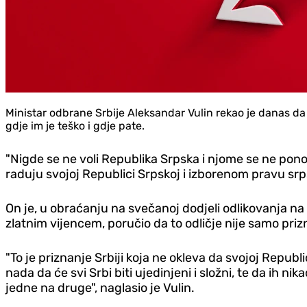
Ministar odbrane Srbije Aleksandar Vulin rekao je danas da
gdje im je teško i gdje pate.
"Nigde se ne voli Republika Srpska i njome se ne ponos
raduju svojoj Republici Srpskoj i izborenom pravu srps
On je, u obraćanju na svečanoj dodjeli odlikovanja na
zlatnim vijencem, poručio da to odličje nije samo pri
"To je priznanje Srbiji koja ne okleva da svojoj Repub
nada da će svi Srbi biti ujedinjeni i složni, te da ih n
jedne na druge", naglasio je Vulin.