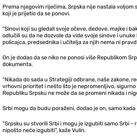
Prema njegovim riječima, Srpska nije nastala voljom
koji je prijetio da se ponovi.
"Sinovi koji su gledali svoje očeve, dedove, majke i b
odlučili su da ne dozvole da vide svoje sinove i unuk
policajca, predsednika i učitelja za njih nema ni pravde
On je dodao da se niko ne ponosi više Republikom Srp
dokumenta.
"Nikada do sada u Strategiji odbrane, naše zakone, re
vrhovni prioritet i nešto što je nepromenljivo, sigurno
Republiku Srpsku ne može da se promeni nikada i nigde
Srbi mogu da budu poraženi, dodao je on, samo kada
"Srpsku su stvorili Srbi i mogu je izgubiti samo Srbi
nipošto neće izgubiti", kaže Vulin.