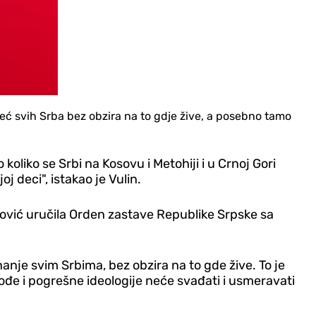
eć svih Srba bez obzira na to gdje žive, a posebno tamo
oliko se Srbi na Kosovu i Metohiji i u Crnoj Gori
 deci", istakao je Vulin.
nović uručila Orden zastave Republike Srpske sa
nanje svim Srbima, bez obzira na to gde žive. To je
ne vođe i pogrešne ideologije neće svađati i usmeravati