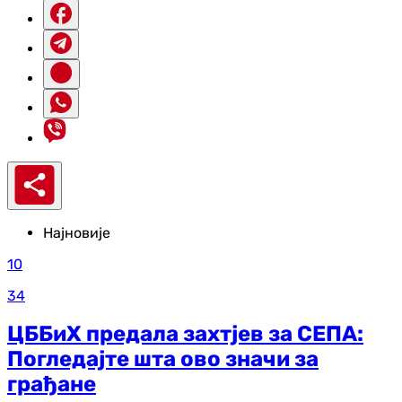
Најновије
10
34
ЦББиХ предала захтјев за СЕПА:
Погледајте шта ово значи за
грађане