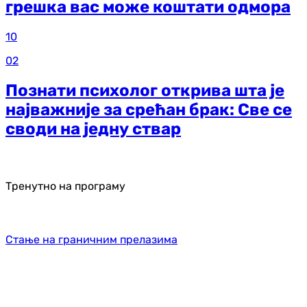
грешка вас може коштати одмора
10
02
Познати психолог открива шта је
најважније за срећан брак: Све се
своди на једну ствар
Тренутно на програму
Стање на граничним прелазима