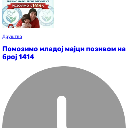
Друштво
Помозимо младој мајци позивом на
број 1414