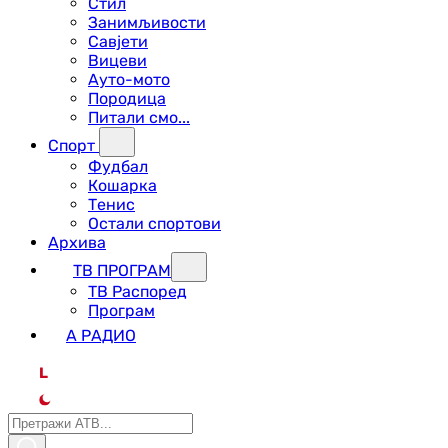
Стил
Занимљивости
Савјети
Вицеви
Ауто-мото
Породица
Питали смо...
Спорт
Фудбал
Кошарка
Тенис
Остали спортови
Архива
ТВ ПРОГРАМ
ТВ Распоред
Програм
А РАДИО
L