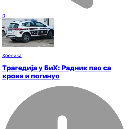
0
Хроника
Трагедија у БиХ: Радник пао са
крова и погинуо