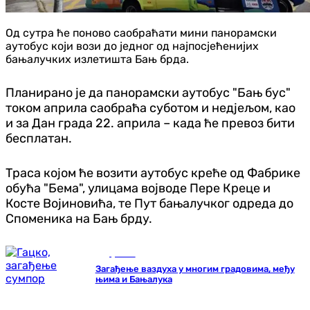
Од сутра ће поново саобраћати мини панорамски
аутобус који вози до једног од најпосјећенијих
бањалучких излетишта Бањ брда.
Планирано је да панорамски аутобус "Бањ бус"
током априла саобраћа суботом и недјељом, као
и за Дан града 22. априла – када ће превоз бити
бесплатан.
Траса којом ће возити аутобус креће од Фабрике
обућа "Бема", улицама војводе Пере Креце и
Косте Војиновића, те Пут бањалучког одреда до
Споменика на Бањ брду.
Друштво
Загађење ваздуха у многим градовима, међу
њима и Бањалука