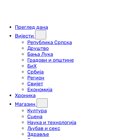
Преглед дана
Вијести
Република Српска
Друштво
Бања Лука
Градови и општине
БиХ
Србија
Регион
Свијет
Економија
Хроника
Магазин
Култура
Сцена
Наука и технологија
Љубав и секс
Здравље