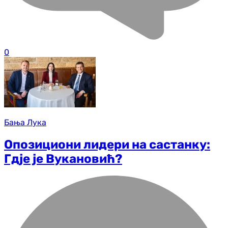
0
Бања Лука
Опозициони лидери на састанку:
Гдје је Вукановић?