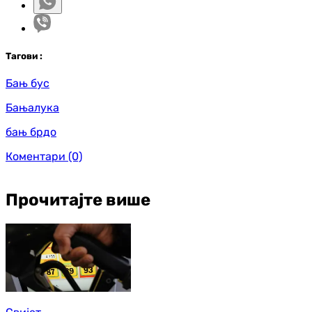
Таг
ови
:
Бањ бус
Бањалука
бањ брдо
Коментари
(0)
Прочитајте више