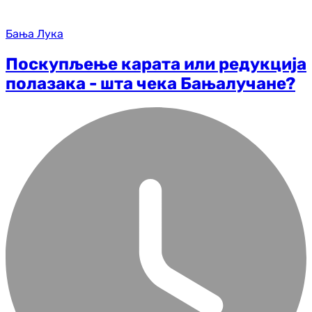
Бања Лука
Поскупљење карата или редукција
полазака - шта чека Бањалучане?