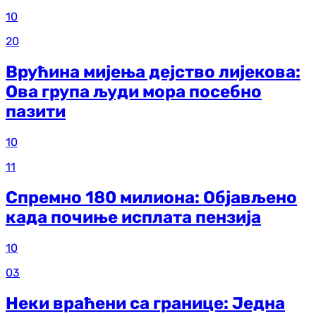
10
20
Врућина мијења дејство лијекова:
Ова група људи мора посебно
пазити
10
11
Спремно 180 милиона: Објављено
када почиње исплата пензија
10
03
Неки враћени са границе: Једна