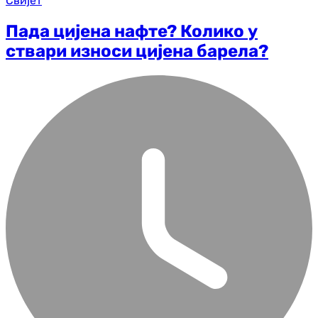
Свијет
Пада цијена нафте? Колико у
ствари износи цијена барела?