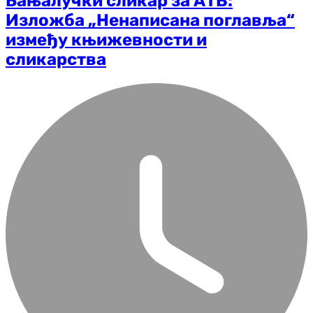
Бањалучки сликар за АТВ:
Изложба „Ненаписана поглавља“
између књижевности и
сликарства