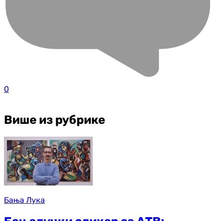
0
Више из рубрике
Бања Лука