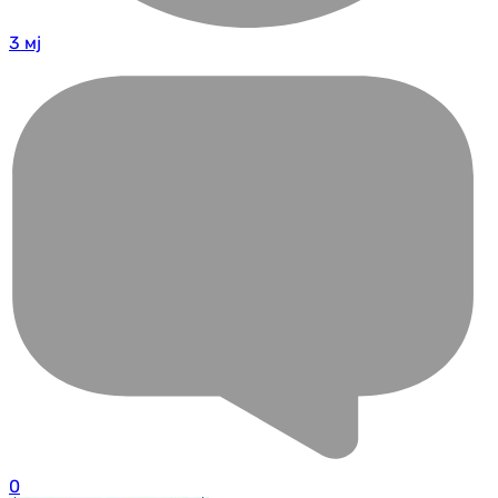
3 мј
0