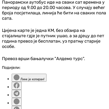
Панорамски аутобус иде на сваки сат времена у
периоду од 9.00 до 20.00 часова. У случају већег
броја посјетилаца, линија ће бити на сваких пола
сата.
Цијена карте је једна КМ, без обзира на
стајалиште гдје је путник ушао, а за дјецу до пет
година превоз је бесплатан, уз пратњу старије
особе.
Превоз врши бањалучки "Алдемо турс".
Подијели:
Линк је копиран!