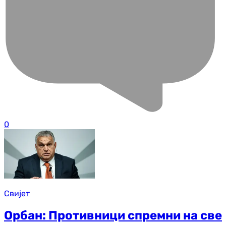
0
Свијет
Орбан: Противници спремни на све