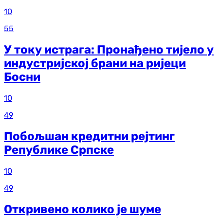
10
55
У току истрага: Пронађено тијело у
индустријској брани на ријеци
Босни
10
49
Побољшан кредитни рејтинг
Републике Српске
10
49
Откривено колико је шуме