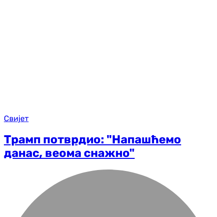
Свијет
Трамп потврдио: "Напашћемо
данас, веома снажно"