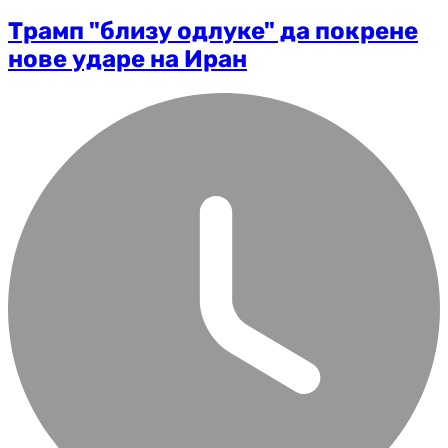
Трамп "близу одлуке" да покрене
нове ударе на Иран