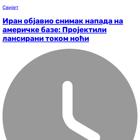
Свијет
Иран објавио снимак напада на
америчке базе: Пројектили
лансирани током ноћи