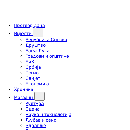
Преглед дана
Вијести
Република Српска
Друштво
Бања Лука
Градови и општине
БиХ
Србија
Регион
Свијет
Економија
Хроника
Магазин
Култура
Сцена
Наука и технологија
Љубав и секс
Здравље