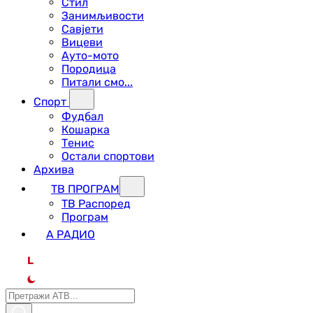
Стил
Занимљивости
Савјети
Вицеви
Ауто-мото
Породица
Питали смо...
Спорт
Фудбал
Кошарка
Тенис
Остали спортови
Архива
ТВ ПРОГРАМ
ТВ Распоред
Програм
А РАДИО
L