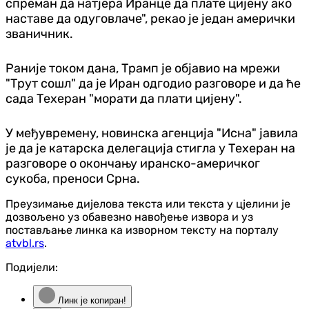
спреман да натјера Иранце да плате цијену ако
наставе да одуговлаче", рекао је један амерички
званичник.
Раније током дана, Трамп је објавио на мрежи
"Трут сошл" да је Иран одгодио разговоре и да ће
сада Техеран "морати да плати цијену".
У међувремену, новинска агенција "Исна" јавила
је да је катарска делегација стигла у Техеран на
разговоре о окончању иранско-америчког
сукоба, преноси Срна.
Преузимање дијелова текста или текста у цјелини је
дозвољено уз обавезно навођење извора и уз
постављање линка ка изворном тексту на порталу
atvbl.rs
.
Подијели:
Линк је копиран!