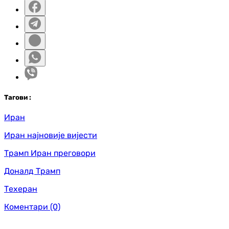
Таг
ови
:
Иран
Иран најновије вијести
Трамп Иран преговори
Доналд Трамп
Техеран
Коментари
(0)