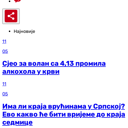
Најновије
11
05
Сјео за волан са 4,13 промила
алкохола у крви
11
05
Има ли краја врућинама у Српској?
Ево какво ће бити вријеме до краја
седмице