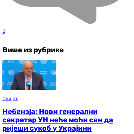
0
Више из рубрике
Свијет
Небензја: Нови генерални
секретар УН неће моћи сам да
ријеши сукоб у Украјини