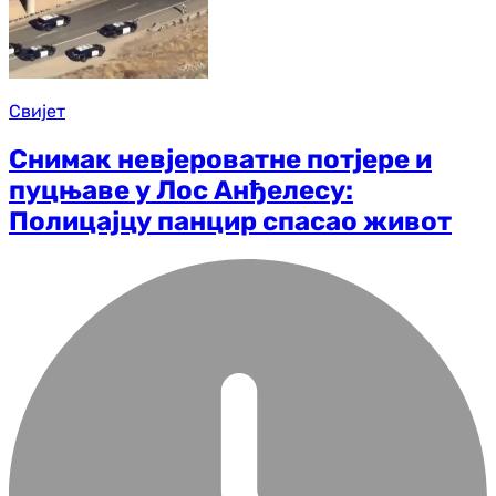
Свијет
Снимак невјероватне потјере и
пуцњаве у Лос Анђелесу:
Полицајцу панцир спасао живот