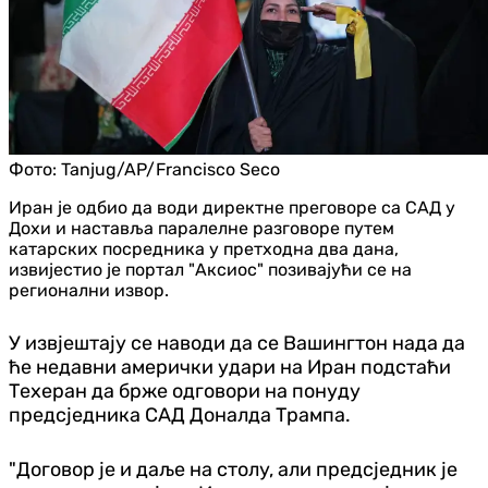
Фото:
Tanjug/AP/Francisco Seco
Иран је одбио да води директне преговоре са САД у
Дохи и наставља паралелне разговоре путем
катарских посредника у претходна два дана,
извијестио је портал "Аксиос" позивајући се на
регионални извор.
У извјештају се наводи да се Вашингтон нада да
ће недавни амерички удари на Иран подстаћи
Техеран да брже одговори на понуду
предсједника САД Доналда Трампа.
"Договор је и даље на столу, али предсједник је