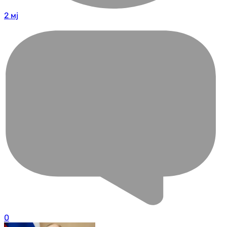
2 мј
0