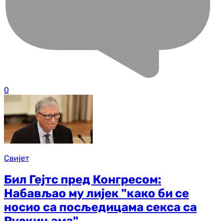
0
Свијет
Бил Гејтс пред Конгресом:
Набављао му лијек "како би се
носио са посљедицама секса са
Рускињама"