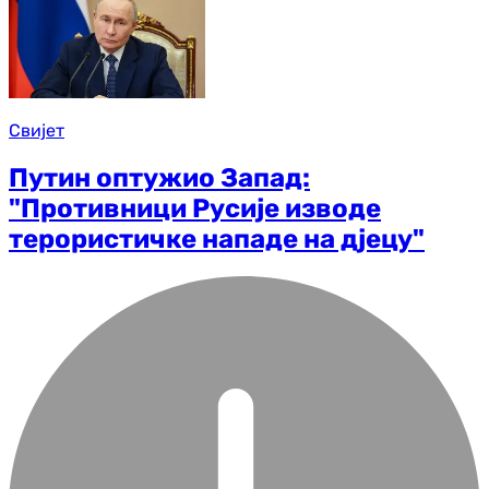
Свијет
Путин оптужио Запад:
"Противници Русије изводе
терористичке нападе на дјецу"