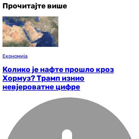
Прочитајте више
Економија
Колико је нафте прошло кроз
Хормуз? Трамп изнио
невјероватне цифре