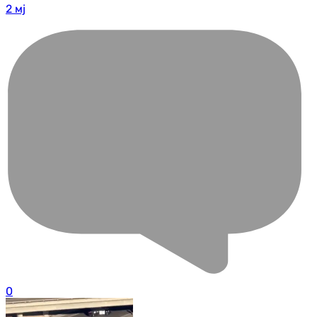
2 мј
0