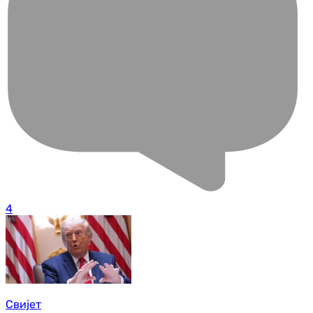
4
Свијет