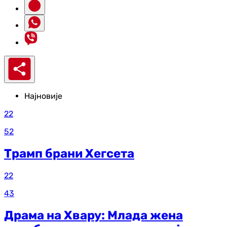
Најновије
22
52
Трамп брани Хегсета
22
43
Драма на Хвару: Млада жена