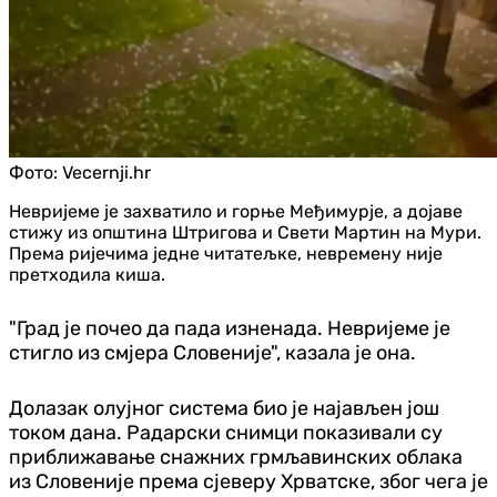
Фото:
Vecernji.hr
Невријеме је захватило и горње Међимурје, а дојаве
стижу из општина Штригова и Свети Мартин на Мури.
Према ријечима једне читатељке, невремену није
претходила киша.
"Град је почео да пада изненада. Невријеме је
стигло из смјера Словеније", казала је она.
Долазак олујног система био је најављен још
током дана. Радарски снимци показивали су
приближавање снажних грмљавинских облака
из Словеније према сјеверу Хрватске, због чега је