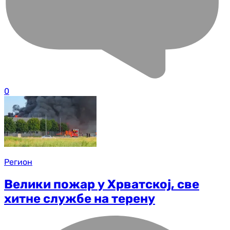
0
Регион
Велики пожар у Хрватској, све
хитне службе на терену