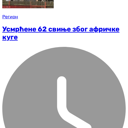
Регион
Усмрћене 62 свиње због афричке
куге