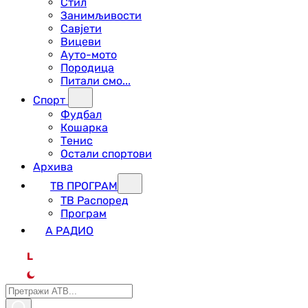
Стил
Занимљивости
Савјети
Вицеви
Ауто-мото
Породица
Питали смо...
Спорт
Фудбал
Кошарка
Тенис
Остали спортови
Архива
ТВ ПРОГРАМ
ТВ Распоред
Програм
А РАДИО
L