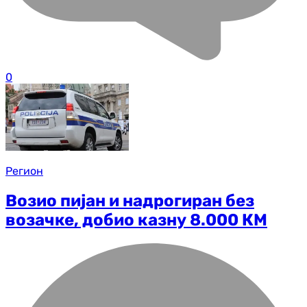
0
Регион
Возио пијан и надрогиран без
возачке, добио казну 8.000 КМ