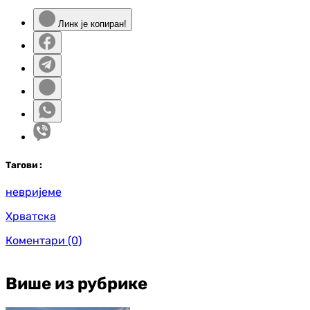
Линк је копиран!
Таг
ови
:
невријеме
Хрватска
Коментари
(0)
Више из рубрике