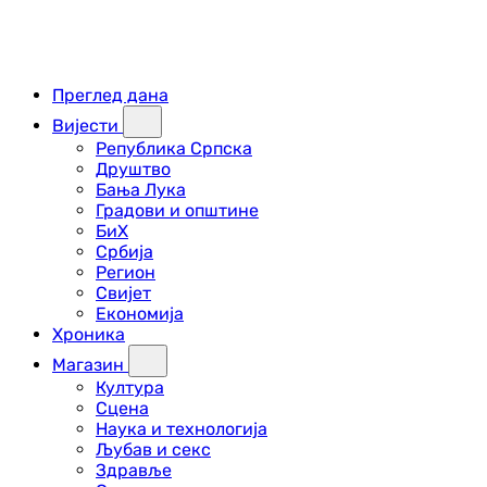
Преглед дана
Вијести
Република Српска
Друштво
Бања Лука
Градови и општине
БиХ
Србија
Регион
Свијет
Економија
Хроника
Магазин
Култура
Сцена
Наука и технологија
Љубав и секс
Здравље