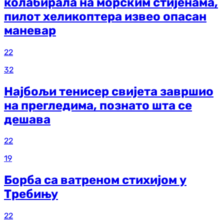
колабирала на морским стијенама,
пилот хеликоптера извео опасан
маневар
22
32
Најбољи тенисер свијета завршио
на прегледима, познато шта се
дешава
22
19
Борба са ватреном стихијом у
Требињу
22