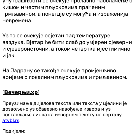
унутрашњости се очекује пролазно наоблачење с
кишом и честим пљусковима праћеним
грмљавином, а понегдје су могућа и израженија
невремена.
Уз то се очекује осјетан пад температуре
ваздуха. Вјетар ће бити слаб до умјерен сјеверни
и сјевероисточни, а током четвртка мјестимично
и јак.
На Јадрану се такође очекује промјенљиво
вријеме с локалним пљусковима и грмљавином.
(
Вечерњи.хр
)
Преузимање дијелова текста или текста у цјелини је
дозвољено уз обавезно навођење извора и уз
постављање линка ка изворном тексту на порталу
atvbl.rs
.
Подијели: