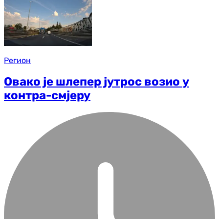
Регион
Овако је шлепер јутрос возио у
контра-смјеру