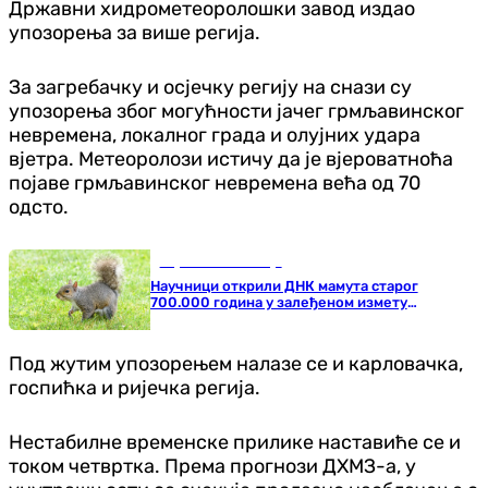
Државни хидрометеоролошки завод издао
упозорења за више регија.
За загребачку и осјечку регију на снази су
упозорења због могућности јачег грмљавинског
невремена, локалног града и олујних удара
вјетра. Метеоролози истичу да је вјероватноћа
појаве грмљавинског невремена већа од 70
одсто.
Наука и технологија
Научници открили ДНК мамута старог
700.000 година у залеђеном измету
вјеверице
Под жутим упозорењем налазе се и карловачка,
госпићка и ријечка регија.
Нестабилне временске прилике наставиће се и
током четвртка. Према прогнози ДХМЗ-а, у