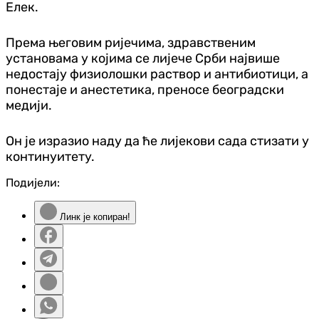
Елек.
Према његовим ријечима, здравственим
установама у којима се лијече Срби највише
недостају физиолошки раствор и антибиотици, а
понестаје и анестетика, преносе београдски
медији.
Он је изразио наду да ће лијекови сада стизати у
континуитету.
Подијели:
Линк је копиран!