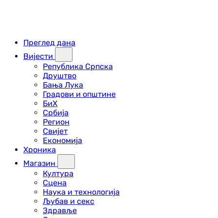
Преглед дана
Вијести
Република Српска
Друштво
Бања Лука
Градови и општине
БиХ
Србија
Регион
Свијет
Економија
Хроника
Магазин
Култура
Сцена
Наука и технологија
Љубав и секс
Здравље