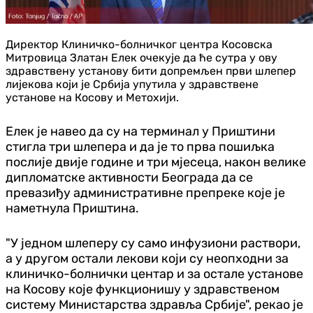
Директор Клиничко-болничког центра Косовска
Митровица Златан Елек очекује да ће сутра у ову
здравствену установу бити допремљен први шлепер
лијекова који је Србија упутила у здравствене
установе на Косову и Метохији.
Елек је навео да су на терминал у Приштини
стигла три шлепера и да је то прва пошиљка
послије двије године и три мјесеца, након велике
дипломатске активности Београда да се
превазиђу административне препреке које је
наметнула Приштина.
"У једном шлеперу су само инфузиони раствори,
а у другом остали лекови који су неопходни за
клиничко-болнички центар и за остале установе
на Косову које функционишу у здравственом
систему Министарства здравља Србије", рекао је