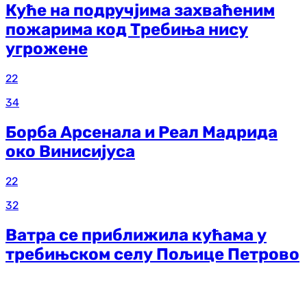
Куће на подручјима захваћеним
пожарима код Требиња нису
угрожене
22
34
Борба Арсенала и Реал Мадрида
око Винисијуса
22
32
Ватра се приближила кућама у
требињском селу Пољице Петрово