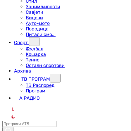
Стил
Занимљивости
Савјети
Вицеви
Ауто-мото
Породица
Питали смо...
Спорт
Фудбал
Кошарка
Тенис
Остали спортови
Архива
ТВ ПРОГРАМ
ТВ Распоред
Програм
А РАДИО
L