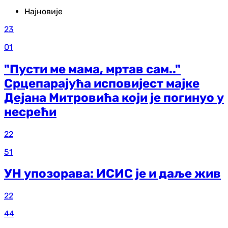
Најновије
23
01
"Пусти ме мама, мртав сам.."
Срцепарајућа исповијест мајке
Дејана Митровића који је погинуо у
несрећи
22
51
УН упозорава: ИСИС је и даље жив
22
44