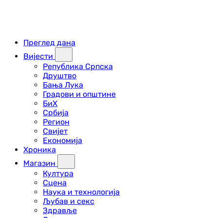
Преглед дана
Вијести
Република Српска
Друштво
Бања Лука
Градови и општине
БиХ
Србија
Регион
Свијет
Економија
Хроника
Магазин
Култура
Сцена
Наука и технологија
Љубав и секс
Здравље