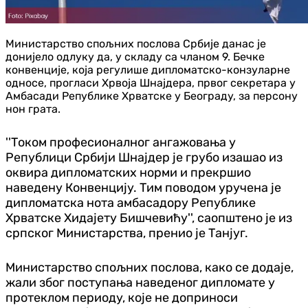
Министарство спољних послова Србије данас је
донијело одлуку да, у складу са чланом 9. Бечке
конвенције, која регулише дипломатско-конзуларне
односе, прогласи Хрвоја Шнајдера, првог секретара у
Амбасади Републике Хрватске у Београду, за персону
нон грата.
''Током професионалног ангажовања у
Републици Србији Шнајдер је грубо изашао из
оквира дипломатских норми и прекршио
наведену Конвенцију. Тим поводом уручена је
дипломатска нота амбасадору Републике
Хрватске Хидајету Бишчевићу'', саопштено је из
српског Министарства, пренио је Тан‌југ.
Министарство спољних послова, како се додаје,
жали због поступања наведеног дипломате у
протеклом периоду, које не доприноси