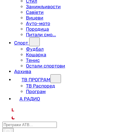
Стил
Занимљивости
Савјети
Вицеви
Ауто-мото
Породица
Питали смо...
Спорт
Фудбал
Кошарка
Тенис
Остали спортови
Архива
ТВ ПРОГРАМ
ТВ Распоред
Програм
А РАДИО
L