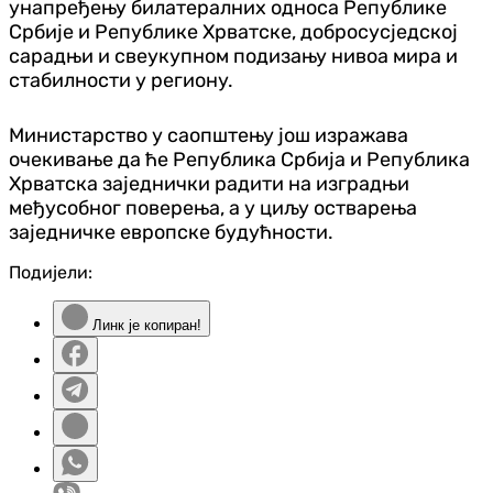
унапређењу билатералних односа Републике
Србије и Републике Хрватске, добросусједској
сарадњи и свеукупном подизању нивоа мира и
стабилности у региону.
Министарство у саопштењу још изражава
очекивање да ће Република Србија и Република
Хрватска заједнички радити на изградњи
међусобног поверења, а у циљу остварења
заједничке европске будућности.
Подијели:
Линк је копиран!