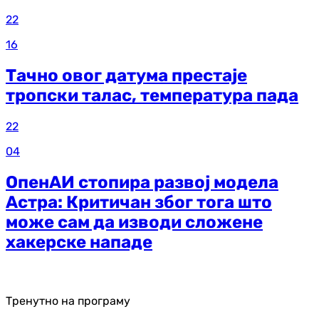
22
16
Тачно овог датума престаје
тропски талас, температура пада
22
04
ОпенАИ стопира развој модела
Астра: Критичан због тога што
може сам да изводи сложене
хакерске нападе
Тренутно на програму