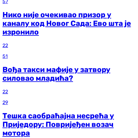
57
Нико није очекивао призор у
каналу код Новог Сада: Ево шта је
изронило
22
51
Вођа такси мафије у затвору
силовао младића?
22
29
Тешка саобраћајна несрећа у
Приједору: Повријеђен возач
мотора