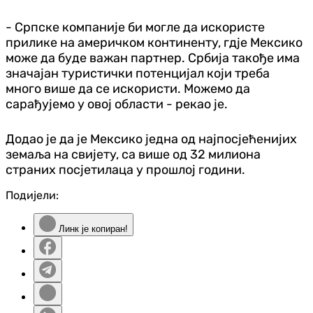
- Српске компаније би могле да искористе
прилике на америчком континенту, гдје Мексико
може да буде важан партнер. Србија такође има
значајан туристички потенцијал који треба
много више да се искористи. Можемо да
сарађујемо у овој области - рекао је.
Додао је да је Мексико једна од најпосјећенијих
земаља на свијету, са више од 32 милиона
страних посјетилаца у прошлој години.
Подијели:
Линк је копиран!