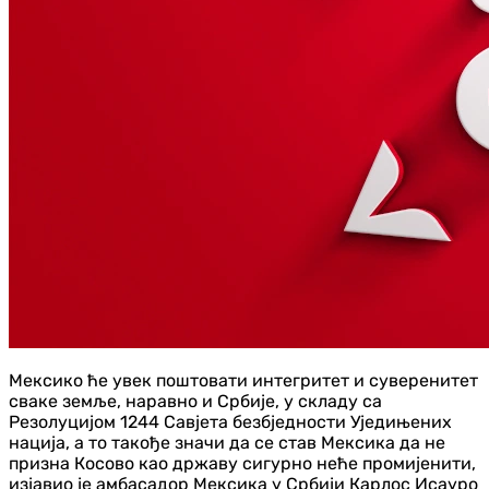
Мексико ће увек поштовати интегритет и суверенитет
сваке земље, наравно и Србије, у складу са
Резолуцијом 1244 Савјета безбједности Уједињених
нација, а то такође значи да се став Мексика да не
призна Косово као државу сигурно неће промијенити,
изјавио је амбасадор Мексика у Србији Карлос Исауро