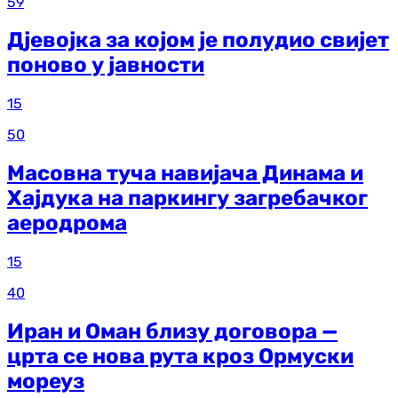
59
Дјевојка за којом је полудио свијет
поново у јавности
15
50
Масовна туча навијача Динама и
Хајдука на паркингу загребачког
аеродрома
15
40
Иран и Оман близу договора —
црта се нова рута кроз Ормуски
мореуз