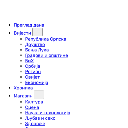
Преглед дана
Вијести
Република Српска
Друштво
Бања Лука
Градови и општине
БиХ
Србија
Регион
Свијет
Економија
Хроника
Магазин
Култура
Сцена
Наука и технологија
Љубав и секс
Здравље