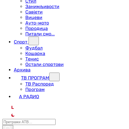
Стил
Занимљивости
Савјети
Вицеви
Ауто-мото
Породица
Питали смо...
Спорт
Фудбал
Кошарка
Тенис
Остали спортови
Архива
ТВ ПРОГРАМ
ТВ Распоред
Програм
А РАДИО
L