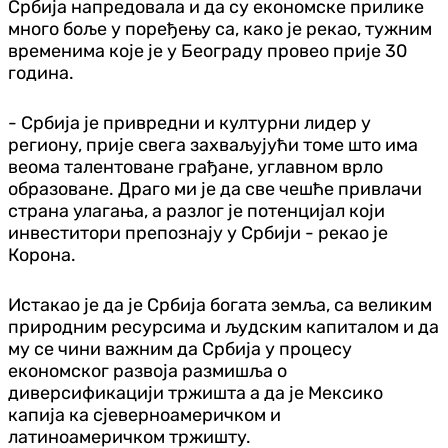
Србија напредовала и да су економске прилике
много боље у поређењу са, како је рекао, тужним
временима које је у Београду провео прије 30
година.
- Србија је привредни и културни лидер у
региону, прије свега захваљујући томе што има
веома талентоване грађане, углавном врло
образоване. Драго ми је да све чешће привлачи
страна улагања, а разлог је потенцијал који
инвеститори препознају у Србији - рекао је
Корона.
Истакао је да је Србија богата земља, са великим
природним ресурсима и људским капиталом и да
му се чини важним да Србија у процесу
економског развоја размишља о
диверсификацији тржишта а да је Мексико
капија ка сјеверноамеричком и
латиноамеричком тржишту.