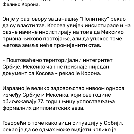
Феликс Корона.
Он је у разговору за данашњу "Политику" рекао
да су власти тзв. Косова увијек инсистирале и на
разне начине инсистирају на томе да Мексико
призна њихово постојање, али да упркос томе
његова земља неће промијенити став.
- Поштоваћемо територијални интегритет
Србије. Мексико чак не признаје ниједан
документ са Косова - рекао је Корона.
Изразио је велико задовољство нивоом односа
између Србије и Мексика, који ове године
обиљежавају 77. годишњицу успостављања
формалних дипломатских веза.
Говорећи о томе како види ситуацију у Србији,
рекао је да се одмах може видјети колико је