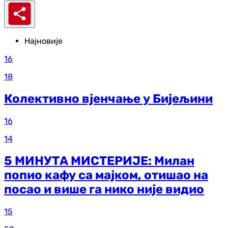
Најновије
16
18
Колективно вјенчање у Бијељини
16
14
5 МИНУТА МИСТЕРИЈЕ: Милан
попио кафу са мајком, отишао на
посао и више га нико није видио
15