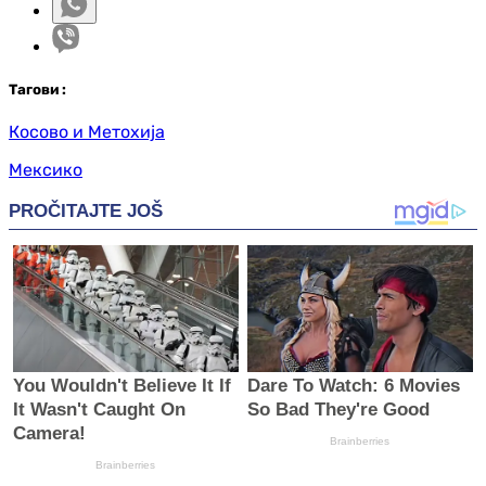
Таг
ови
:
Косово и Метохија
Мексико