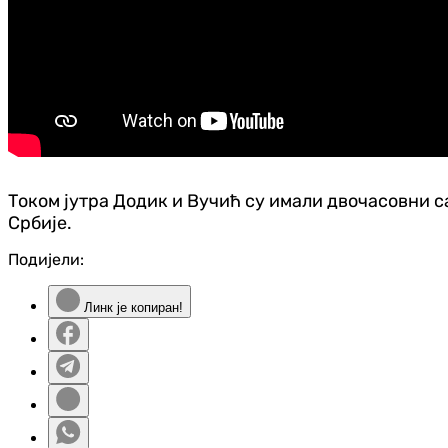
Током јутра Додик и Вучић су имали двочасовни с
Србије.
Подијели:
Линк је копиран!