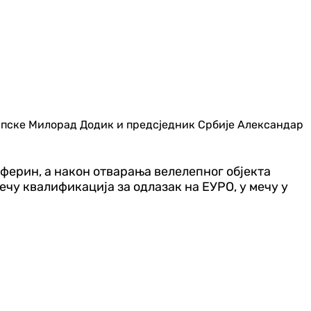
Српске Милорад Додик и предсједник Србије Александар
ферин, а након отварања велелепног објекта
ечу квалификација за одлазак на ЕУРО, у мечу у