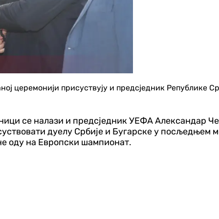
чаној церемонији присуствују и предсједник Републике 
зници се налази и предсједник УЕФА Александар Че
исуствовати дуелу Србије и Бугарске у посљедњем м
ине оду на Европски шампионат.