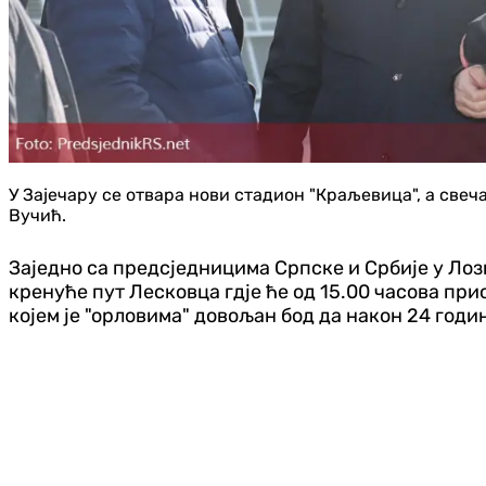
У Зајечару се отвара нови стадион "Краљевица", а све
Вучић.
Заједно са предсједницима Српске и Србије у Ло
кренуће пут Лесковца гдје ће од 15.00 часова пр
којем је "орловима" довољан бод да након 24 год