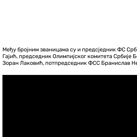
Међу бројним званицама су и предсједник ФС Срб
Гајић, председник Олимпијског комитета Србије
Зоран Лаковић, потпредседник ФСС Бранислав Н