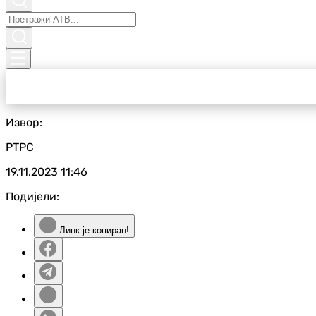
Извор:
РТРС
19.11.2023
11:46
Подијели:
Линк је копиран!