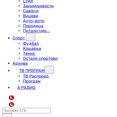
Стил
Занимљивости
Савјети
Вицеви
Ауто-мото
Породица
Питали смо...
Спорт
Фудбал
Кошарка
Тенис
Остали спортови
Архива
ТВ ПРОГРАМ
ТВ Распоред
Програм
А РАДИО
L