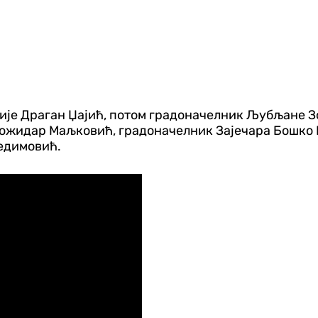
ије Драган Џајић, потом градоначелник Љубљане З
 Божидар Маљковић, градоначелник Зајечара Бошко
едимовић.