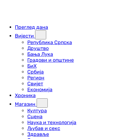
Преглед дана
Вијести
Република Српска
Друштво
Бања Лука
Градови и општине
БиХ
Србија
Регион
Свијет
Економија
Хроника
Магазин
Култура
Сцена
Наука и технологија
Љубав и секс
Здравље