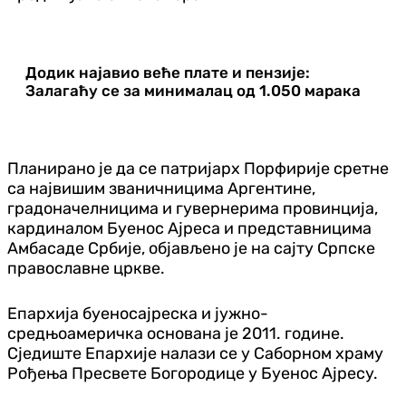
Додик најавио веће плате и пензије:
Залагаћу се за минималац од 1.050 марака
Планирано је да се патријарх Порфирије сретне
са највишим званичницима Аргентине,
градоначелницима и гувернерима провинција,
кардиналом Буенос Ајреса и представницима
Амбасаде Србије, објављено је на сајту Српске
православне цркве.
Епархија буеносајреска и јужно-
средњоамеричка основана је 2011. године.
Сједиште Епархије налази се у Саборном храму
Рођења Пресвете Богородице у Буенос Ајресу.