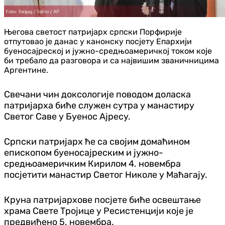
Његова светост патријарх српски Порфирије
отпутовао је данас у канонску посјету Епархији
буеносајреској и јужно-средњоамеричкој током које
би требало да разговора и са највишим званичницима
Аргентине.
Свечани чин доксологије поводом доласка
патријарха биће служен сутра у манастиру
Светог Саве у Буенос Ајресу.
Српски патријарх ће са својим домаћином
епископом буеносајреским и јужно-
средњоамеричким Кирилом 4. новембра
посјетити манастир Светог Николе у Маћагају.
Круна патријархове посјете биће освештање
храма Свете Тројице у Ресистенцији које је
предвиђено 5. новембра.