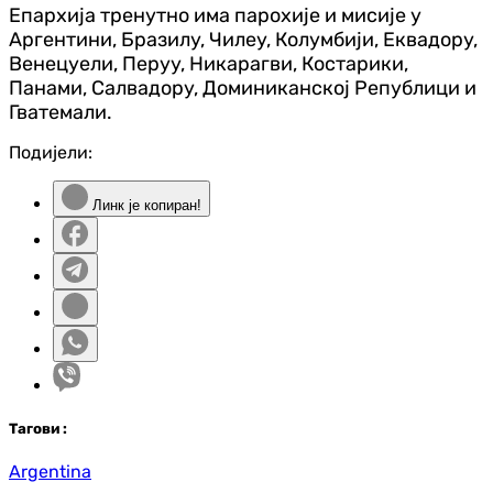
Епархија тренутно има парохије и мисије у
Аргентини, Бразилу, Чилеу, Колумбији, Еквадору,
Венецуели, Перуу, Никарагви, Костарики,
Панами, Салвадору, Доминиканској Републици и
Гватемали.
Подијели:
Линк је копиран!
Таг
ови
:
Argentina