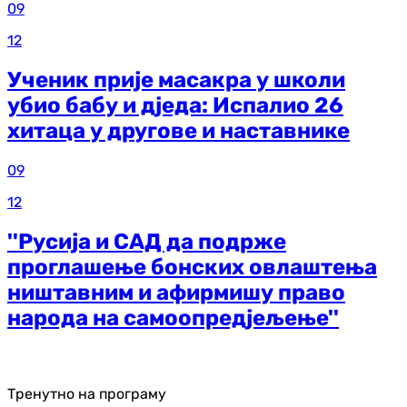
09
12
Ученик прије масакра у школи
убио бабу и дједа: Испалио 26
хитаца у другове и наставнике
09
12
''Русија и САД да подрже
проглашење бонских овлаштења
ништавним и афирмишу право
народа на самоопредјељење''
Тренутно на програму