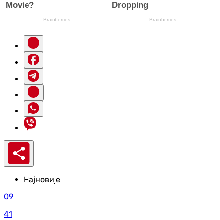
Најновије
09
41