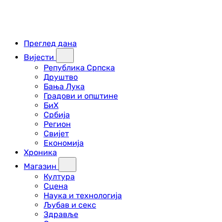
Преглед дана
Вијести
Република Српска
Друштво
Бања Лука
Градови и општине
БиХ
Србија
Регион
Свијет
Економија
Хроника
Магазин
Култура
Сцена
Наука и технологија
Љубав и секс
Здравље