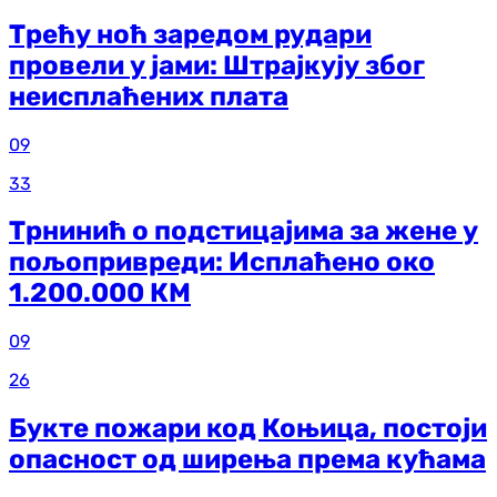
Трећу ноћ заредом рудари
провели у јами: Штрајкују због
неисплаћених плата
09
33
Трнинић о подстицајима за жене у
пољопривреди: Исплаћено око
1.200.000 КМ
09
26
Букте пожари код Коњица, постоји
опасност од ширења према кућама