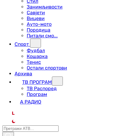
Стил
Занимљивости
Савјети
Вицеви
Ауто-мото
Породица
Питали смо...
Спорт
Фудбал
Кошарка
Тенис
Остали спортови
Архива
ТВ ПРОГРАМ
ТВ Распоред
Програм
А РАДИО
L