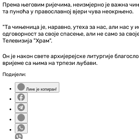
Према његовим ријечима, неизмјерно је важна чињ
та пуноћа у православној вјери чува неокрњено.
"Та чињеница је, наравно, утеха за нас, али нас 
одговорност за своје спасење, али не само за свој
Телевизија "Храм".
Он је након свете архијерејске литургије благосло
вријеме са њима на трпези љубави.
Подијели:
Линк је копиран!