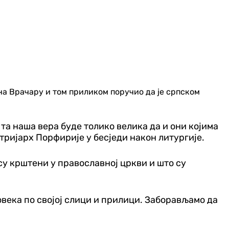
на Врачару и том приликом поручио да је српском
 та наша вера буде толико велика да и они којима
атријарх Порфирије у бесједи након литургије.
 су крштени у православној цркви и што су
овека по својој слици и прилици. Заборављамо да