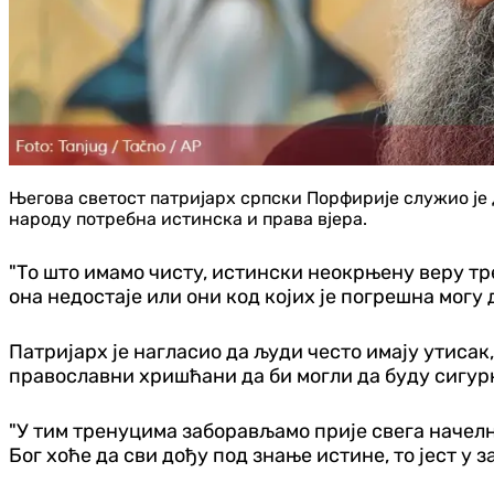
Његова светост патријарх српски Порфирије служио је 
народу потребна истинска и права вјера.
"То што имамо чисту, истински неокрњену веру тре
она недостаје или они код којих је погрешна могу 
Патријарх је нагласио да људи често имају утисак
православни хришћани да би могли да буду сигурн
"У тим тренуцима заборављамо прије свега начелну
Бог хоће да сви дођу под знање истине, то јест у 