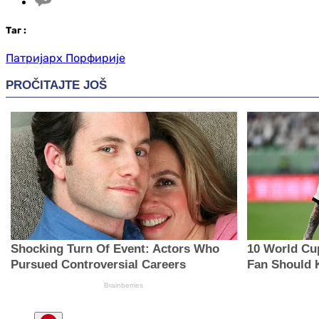
Таг
:
Патријарх Порфирије