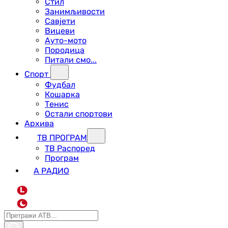
Стил
Занимљивости
Савјети
Вицеви
Ауто-мото
Породица
Питали смо...
Спорт
Фудбал
Кошарка
Тенис
Остали спортови
Архива
ТВ ПРОГРАМ
ТВ Распоред
Програм
А РАДИО
L