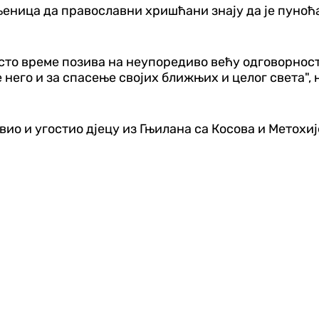
еница да православни хришћани знају да је пуноћа
у исто време позива на неупоредиво већу одговорно
е него и за спасење својих ближњих и целог света",
вио и угостио д‌јецу из Гњилана са Косова и Метохи