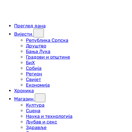
Преглед дана
Вијести
Република Српска
Друштво
Бања Лука
Градови и општине
БиХ
Србија
Регион
Свијет
Економија
Хроника
Магазин
Култура
Сцена
Наука и технологија
Љубав и секс
Здравље