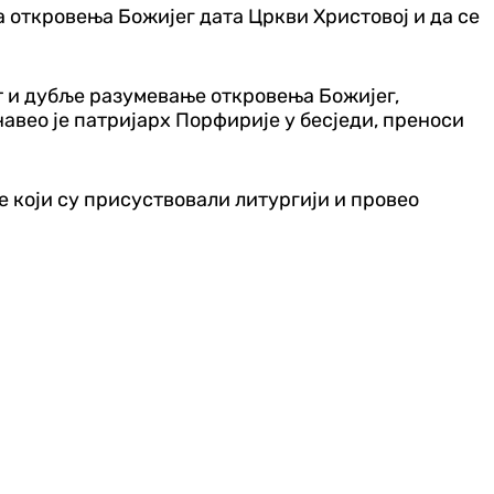
 откровења Божијег дата Цркви Христовој и да се
ст и дубље разумевање откровења Божијег,
 навео је патријарх Порфирије у бесједи, преноси
је који су присуствовали литургији и провео