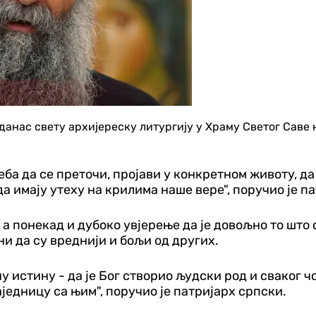
данас свету архијереску литургију у Храму Светог Саве 
ба да се преточи, пројави у конкретном животу, да
да имају утеху на крилима наше вере", поручио је п
, а понекад и дубоко увјерење да је довољно то што
и да су вреднији и бољи од других.
 истину - да је Бог створио људски род и сваког ч
заједницу са њим", поручио је патријарх српски.