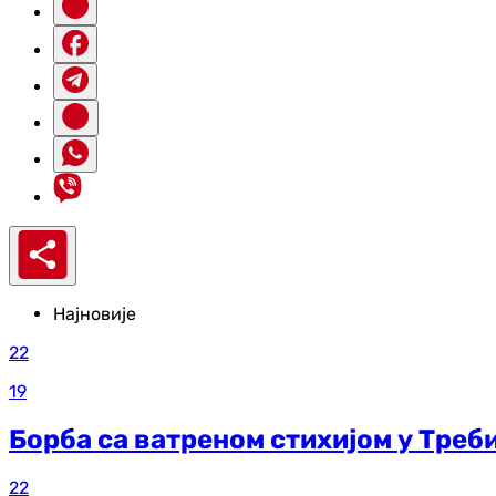
Најновије
22
19
Борба са ватреном стихијом у Треб
22