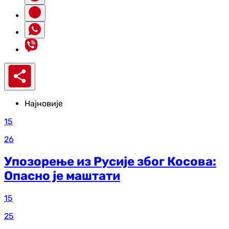
Најновије
15
26
Упозорење из Русије због Косова:
Опасно је маштати
15
25