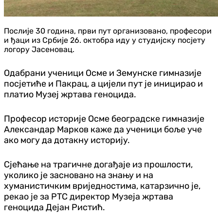
Послије 30 година, први пут организовано, професори
и ђаци из Србије 26. октобра иду у студијску посјету
логору Јасеновац.
Одабрани ученици Осме и Земунске гимназије
посјетиће и Пакрац, а цијели пут је иницирао и
платио Музеј жртава геноцида.
Професор историје Осме београдске гимназије
Александар Марков каже да ученици боље уче
ако могу да дотакну историју.
Сјећање на трагичне догађаје из прошлости,
уколико је засновано на знању и на
хуманистичким вриједностима, катарзично је,
рекао је за РТС директор Музеја жртава
геноцида Дејан Ристић.