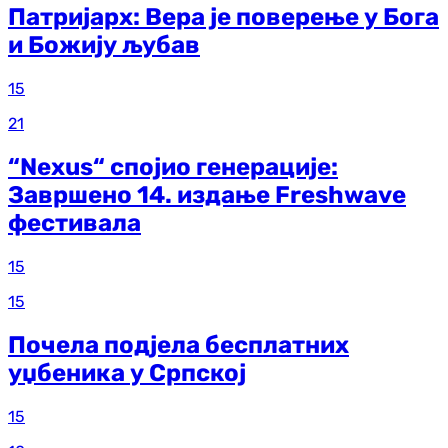
Патријарх: Вера је поверење у Бога
и Божију љубав
15
21
“Nexus“ спојио генерације:
Завршено 14. издање Freshwave
фестивала
15
15
Почела подјела бесплатних
уџбеника у Српској
15