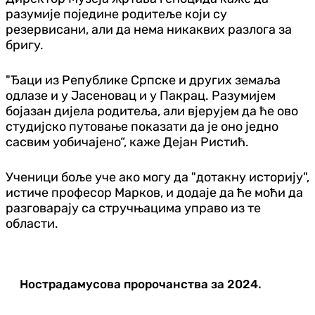
разумије поједине родитеље који су
резервисани, али да нема никаквих разлога за
бригу.
"Ђаци из Републике Српске и других земаља
одлазе и у Јасеновац и у Пакрац. Разумијем
бојазан дијела родитеља, али вјерујем да ће ово
студијско путовање показати да је оно једно
сасвим уобичајено“, каже Дејан Ристић.
Ученици боље уче ако могу да "дотакну историју",
истиче професор Марков, и додаје да ће моћи да
разговарају са стручњацима управо из те
области.
Нострадамусова пророчанства за 2024.