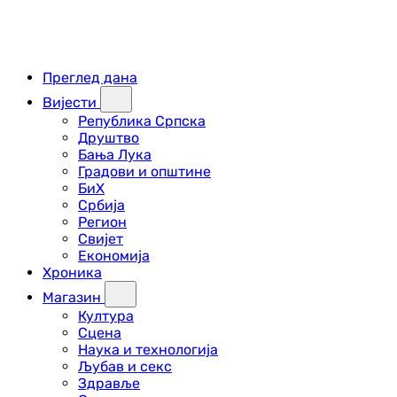
Преглед дана
Вијести
Република Српска
Друштво
Бања Лука
Градови и општине
БиХ
Србија
Регион
Свијет
Економија
Хроника
Магазин
Култура
Сцена
Наука и технологија
Љубав и секс
Здравље