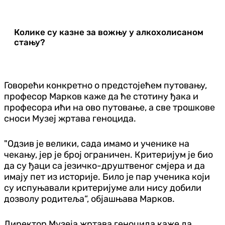
Колике су казне за вожњу у алкохолисаном
стању?
Говорећи конкретно о предстојећем путовању,
професор Марков каже да ће стотину ђака и
професора ићи на ово путовање, а све трошкове
сноси Музеј жртава геноцида.
"Одзив је велики, сада имамо и ученике на
чекању, јер је број ограничен. Критеријум је био
да су ђаци са језичко-друштвеног смјера и да
имају пет из историје. Било је пар ученика који
су испуњавали критеријуме али нису добили
дозволу родитеља“, објашњава Марков.
Директор Музеја жртава геноцида каже да