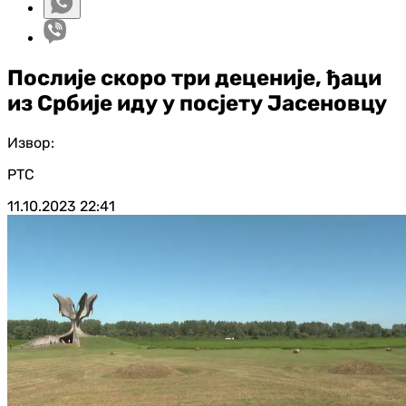
Послије скоро три деценије, ђаци
из Србије иду у посјету Јасеновцу
Извор:
РТС
11.10.2023
22:41