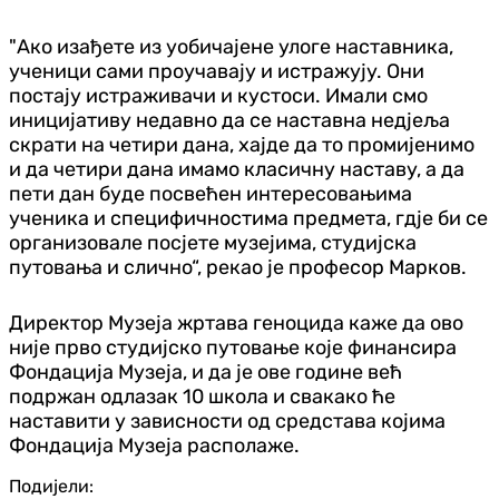
"Ако изађете из уобичајене улоге наставника,
ученици сами проучавају и истражују. Они
постају истраживачи и кустоси. Имали смо
иницијативу недавно да се наставна недјеља
скрати на четири дана, хајде да то промијенимо
и да четири дана имамо класичну наставу, а да
пети дан буде посвећен интересовањима
ученика и специфичностима предмета, гдје би се
организовале посјете музејима, студијска
путовања и слично“, рекао је професор Марков.
Директор Музеја жртава геноцида каже да ово
није прво студијско путовање које финансира
Фондација Музеја, и да је ове године већ
подржан одлазак 10 школа и свакако ће
наставити у зависности од средстава којима
Фондација Музеја располаже.
Подијели: