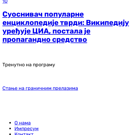
10
Суоснивач популарне
енциклопедије тврди: Википедију
уређује ЦИА, постала је
пропагандно средство
Тренутно на програму
Стање на граничним прелазима
О нама
Импресум
Контакт