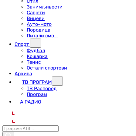
Стил
Занимљивости
Савјети
Вицеви
Ауто-мото
Породица
Питали смо...
Спорт
Фудбал
Кошарка
Тенис
Остали спортови
Архива
ТВ ПРОГРАМ
ТВ Распоред
Програм
А РАДИО
L