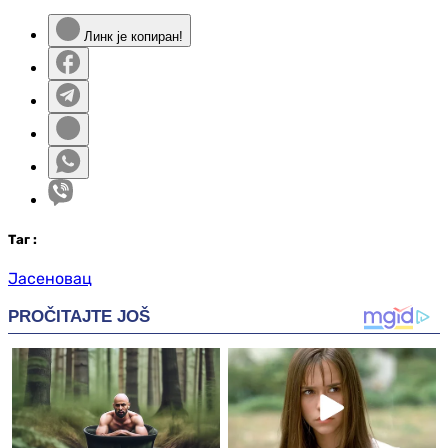
Линк је копиран!
Таг
:
Јасеновац