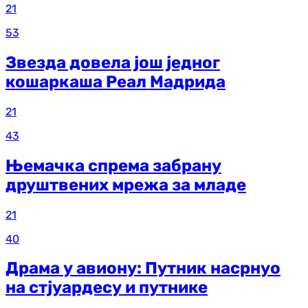
21
53
Звезда довела још једног
кошаркаша Реал Мадрида
21
43
Њемачка спрема забрану
друштвених мрежа за младе
21
40
Драма у авиону: Путник насрнуо
на стјуардесу и путнике