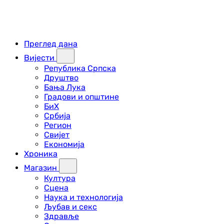
Преглед дана
Вијести
Република Српска
Друштво
Бања Лука
Градови и општине
БиХ
Србија
Регион
Свијет
Економија
Хроника
Магазин
Култура
Сцена
Наука и технологија
Љубав и секс
Здравље