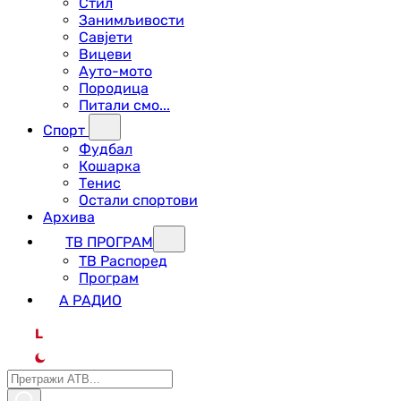
Стил
Занимљивости
Савјети
Вицеви
Ауто-мото
Породица
Питали смо...
Спорт
Фудбал
Кошарка
Тенис
Остали спортови
Архива
ТВ ПРОГРАМ
ТВ Распоред
Програм
А РАДИО
L