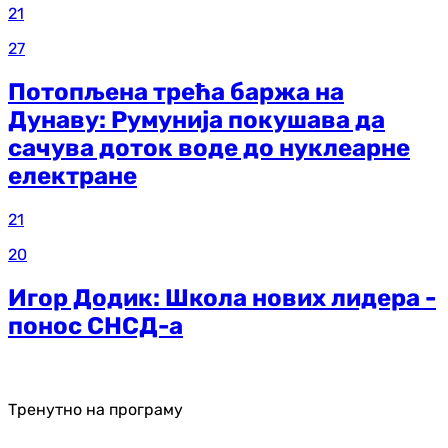
21
27
Потопљена трећа баржа на
Дунаву: Румунија покушава да
сачува доток воде до нуклеарне
електране
21
20
Игор Додик: Школа нових лидера -
понос СНСД-а
Тренутно на програму