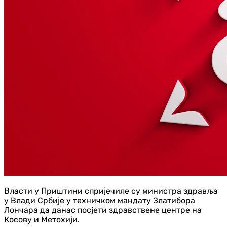
Власти у Приштини спријечиле су министра здравља
у Влади Србије у техничком мандату Златибора
Лончара да данас посјети здравствене центре на
Косову и Метохији.