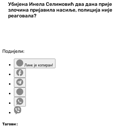
Убијена Инела Селимовић два дана прије
злочина пријавила насиље, полиција није
реаговала?
Подијели:
Линк је копиран!
Таг
ови
: