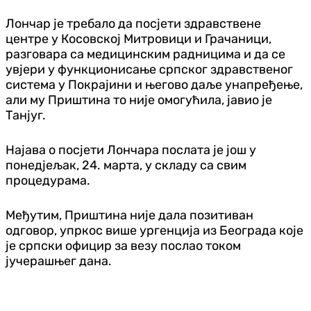
Лончар је требало да посјети здравствене
центре у Косовској Митровици и Грачаници,
разговара са медицинским радницима и да се
увјери у функционисање српског здравственог
система у Покрајини и његово даље унапређење,
али му Приштина то није омогућила, јавио је
Танјуг.
Најава о посјети Лончара послата је још у
понедјељак, 24. марта, у складу са свим
процедурама.
Међутим, Приштина није дала позитиван
одговор, упркос више ургенција из Београда које
је српски официр за везу послао током
јучерашњег дана.