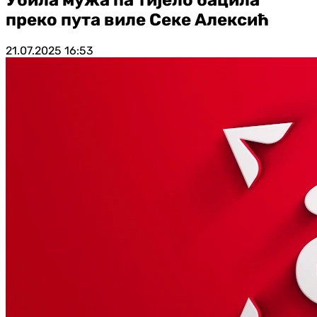
преко пута виле Секе Алексић
21.07.2025
16:53