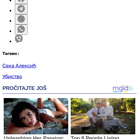
Таг
ови
:
Сека Алексић
Убиство