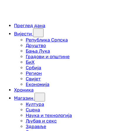
Преглед дана
Вијести
Република Српска
Друштво
Бања Лука
Градови и општине
БиХ
Србија
Регион
Свијет
Економија
Хроника
Магазин
Култура
Сцена
Наука и технологија
Љубав и секс
Здравље