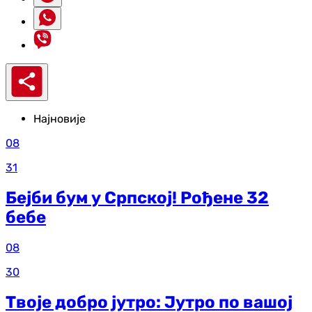
Најновије
08
31
Бејби бум у Српској! Рођене 32
бебе
08
30
Твоје добро јутро: Јутро по вашој