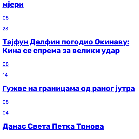
мјери
08
23
Тајфун Делфин погодио Окинаву:
Кина се спрема за велики удар
08
14
Гужве на границама од раног јутра
08
04
Данас Света Петка Трнова