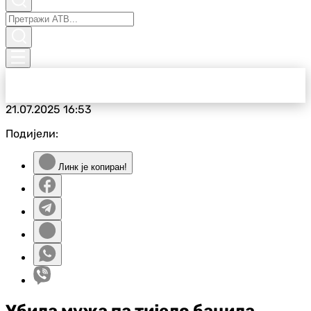
21.07.2025
16:53
Подијели:
Линк је копиран!
Убила мужа па тијело бацила