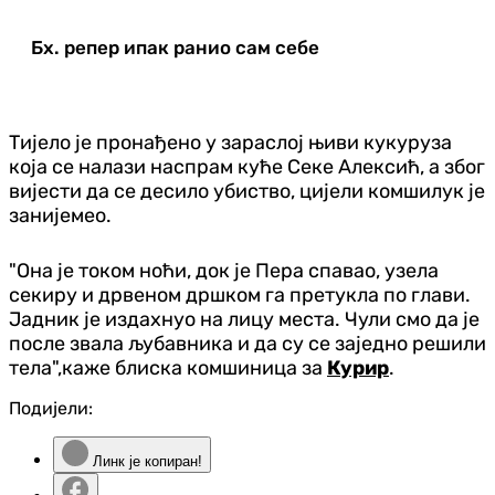
Бх. репер ипак ранио сам себе
Тијело је пронађено у зараслој њиви кукуруза
која се налази наспрам куће Секе Алексић, а због
вијести да се десило убиство, цијели комшилук је
занијемео.
"Она је током ноћи, док је Пера спавао, узела
секиру и дрвеном дршком га претукла по глави.
Јадник је издахнуо на лицу места. Чули смо да је
после звала љубавника и да су се заједно решили
тела",каже блиска комшиница за
Курир
.
Подијели:
Линк је копиран!