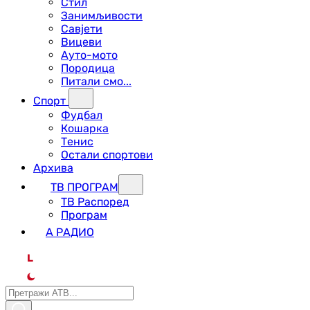
Стил
Занимљивости
Савјети
Вицеви
Ауто-мото
Породица
Питали смо...
Спорт
Фудбал
Кошарка
Тенис
Остали спортови
Архива
ТВ ПРОГРАМ
ТВ Распоред
Програм
А РАДИО
L