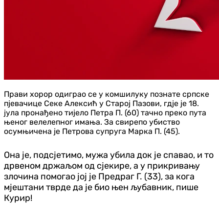
Прави хорор одиграо се у комшилуку познате српске
пјевачице Секе Алексић у Старој Пазови, гдје је 18.
јула пронађено тијело Петра П. (60) тачно преко пута
њеног велелепног имања. За свирепо убиство
осумњичена је Петрова супруга Марка П. (45).
Она је, подсјетимо, мужа убила док је спавао, и то
дрвеном држаљом од сјекире, а у прикривању
злочина помогао јој је Предраг Г. (33), за кога
мјештани тврде да је био њен љубавник, пише
Курир!