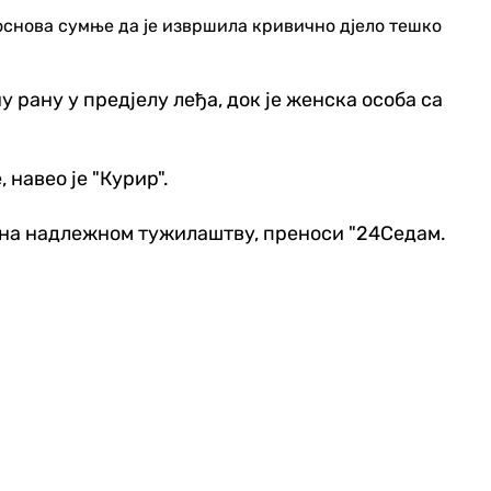
 основа сумње да је извршила кривично д‌јело тешко
у рану у пред‌јелу леђа, док је женска особа са
 навео је "Курир".
дена надлежном тужилаштву, преноси "24Седам.