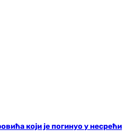
овића који је погинуо у несрећи