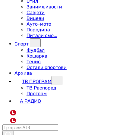
Стил
Занимљивости
Савјети
Вицеви
Ауто-мото
Породица
Питали смо...
Спорт
Фудбал
Кошарка
Тенис
Остали спортови
Архива
ТВ ПРОГРАМ
ТВ Распоред
Програм
А РАДИО
L