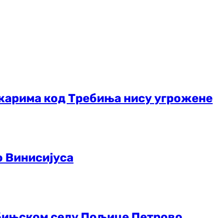
жарима код Требиња нису угрожене
о Винисијуса
ебињском селу Пољице Петрово