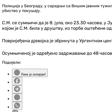
Полиција у Београду, у сарадњи са Вишим јавним тужила
убиство у покушају.
С.М. се сумњичи да је 8. јула, око 23.30 часова, у 
којом је С.М. била у друштву, из торбе оштећене 
Повријеђена д‌јевојка је збринута у Ургентном цент
Осумњиченој је одређено задржавање до 48 часов
Подијели:
Линк је копиран!