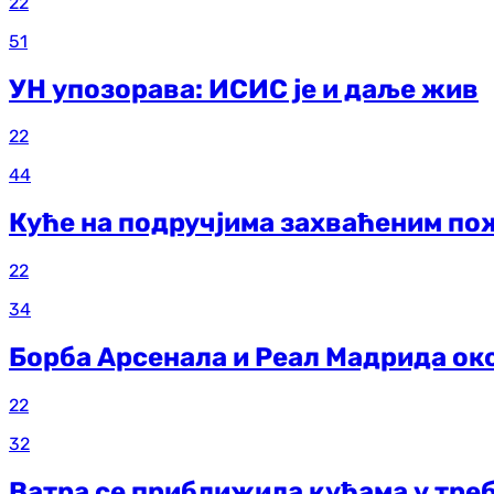
22
51
УН упозорава: ИСИС је и даље жив
22
44
Куће на подручјима захваћеним по
22
34
Борба Арсенала и Реал Мадрида ок
22
32
Ватра се приближила кућама у тр