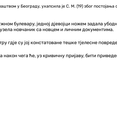
штвом у Београду, ухапсила је С. М. (19) због постојања
Јужном булевару, једној д‌јевојци ножем задала убодн
одузела новчаник са новцем и личним документима.
ру гд‌је су јој констатоване тешке тјелесне повреде,
а након чега ће, уз кривичну пријаву, бити приве