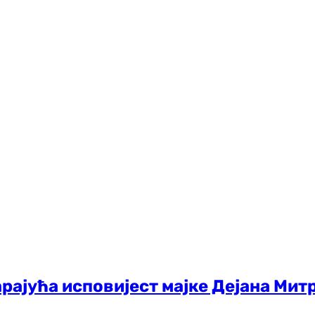
арајућа исповијест мајке Дејана Митр