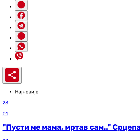
Најновије
23
01
"Пусти ме мама, мртав сам.." Срцеп