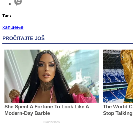
Таг
:
хапшење