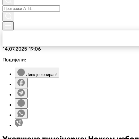
14.07.2025
19:06
Подијели:
Линк је копиран!
Ухапшена тинејџерка: Ножем избола