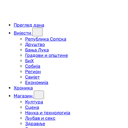
Преглед дана
Вијести
Република Српска
Друштво
Бања Лука
Градови и општине
БиХ
Србија
Регион
Свијет
Економија
Хроника
Магазин
Култура
Сцена
Наука и технологија
Љубав и секс
Здравље