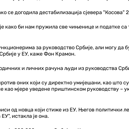
ко се догодила дестабилизација сјевера "Косова" 2
 како би нам пружила све чињенице и податке са тер
нкционерима за руководство Србије, али могу да 
 Србије у ЕУ, каже Фон Крамон.
одичних и личних рачуна људи из руководства Србиј
 против оних који су директно умијешани, као што с
чне као мјере уведене приштинском руководству –
виси од новца који стиже из ЕУ. Његов политички л
ЕУ", истакла је она.