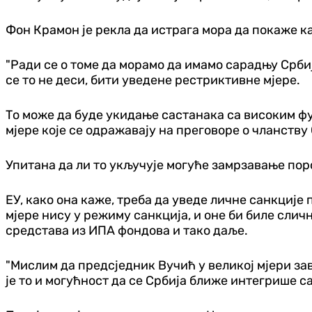
Фон Крамон је рекла да истрага мора да покаже ка
"Ради се о томе да морамо да имамо сарадњу Србије
се то не деси, бити уведене рестриктивне мјере.
То може да буде укидање састанака са високим фу
мјере које се одражавају на преговоре о чланству
Упитана да ли то укључује могуће замрзавање пор
ЕУ, како она каже, треба да уведе личне санкције
мјере нису у режиму санкција, и оне би биле сли
средстава из ИПА фондова и тако даље.
"Мислим да предсједник Вучић у великој мјери за
је то и могућност да се Србија ближе интегрише са 