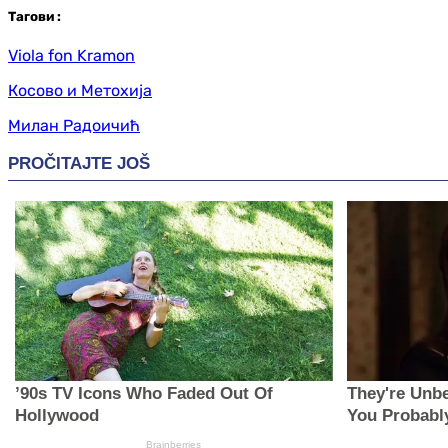
Таг
ови
:
Viola fon Kramon
Косово и Метохија
Милан Радоичић