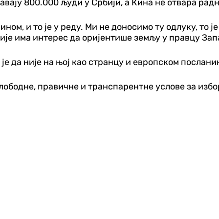
вају 800.000 људи у Србији, а Кина не отвара радн
ном, и то је у реду. Ми не доносимо ту одлуку, то је
ије има интерес да оријентише земљу у правцу Запа
је да није на њој као странцу и европском посланик
слободне, правичне и транспарентне услове за избор