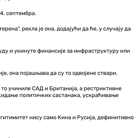
4. септембра.
ена", рекла је она, додајући да ће, у случају да
буду и укинуте финансије за инфраструктуру или
е, она појашњава да су то одвојене ствари.
у то учиниле САД и Британија, а рестриктивне
 укидање политичких састанака, ускраћивање
егитимитет нису само Кина и Русија, дефинитивно