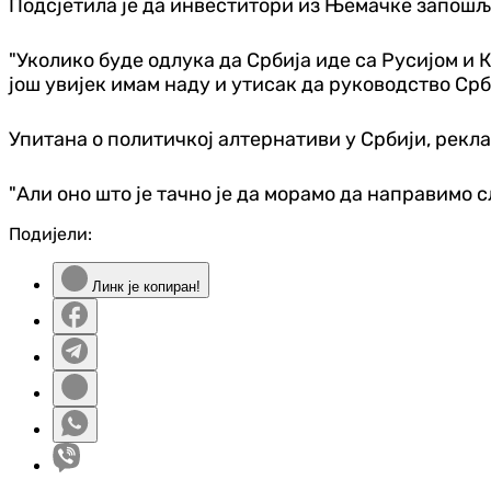
Подсјетила је да инвеститори из Њемачке запошља
"Уколико буде одлука да Србија иде са Русијом и Ки
још увијек имам наду и утисак да руководство Срб
Упитана о политичкој алтернативи у Србији, рекла 
"Али оно што је тачно је да морамо да направимо 
Подијели:
Линк је копиран!