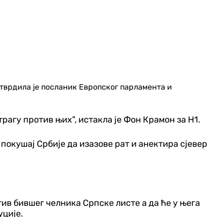
тврдила је посланик Европског парламента и
трагу против њих", истакла је Фон Крамон за Н1.
 покушај Србије да изазове рат и анектира сјевер
ив бившег челника Српске листе а да ће у њега
уције.