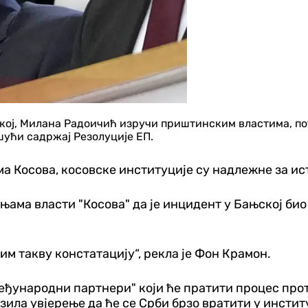
ској, Милана Радоичић изручи приштинским властима, по
шући садржај Резолуције ЕП.
има Косова, косовске институције су надлежне за ис
њама власти "Косова" да је инцидент у Бањској био
им такву констатацију“, рекла је Фон Крамон.
међународни партнери" који ће пратити процес прот
азила увјерење да ће се Срби брзо вратити у инстит