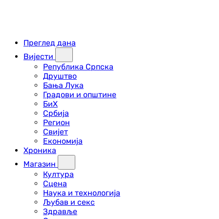
Преглед дана
Вијести
Република Српска
Друштво
Бања Лука
Градови и општине
БиХ
Србија
Регион
Свијет
Економија
Хроника
Магазин
Култура
Сцена
Наука и технологија
Љубав и секс
Здравље