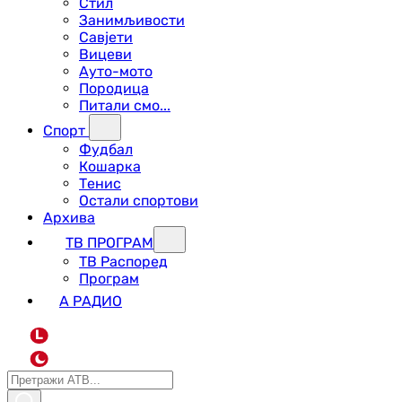
Стил
Занимљивости
Савјети
Вицеви
Ауто-мото
Породица
Питали смо...
Спорт
Фудбал
Кошарка
Тенис
Остали спортови
Архива
ТВ ПРОГРАМ
ТВ Распоред
Програм
А РАДИО
L