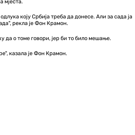
а мјеста.
 одлука коју Србија треба да донесе. Али за сада ја
да", рекла је Фон Крамон.
у да о томе говори, јер би то било мешање.
е", казала је Фон Крамон.