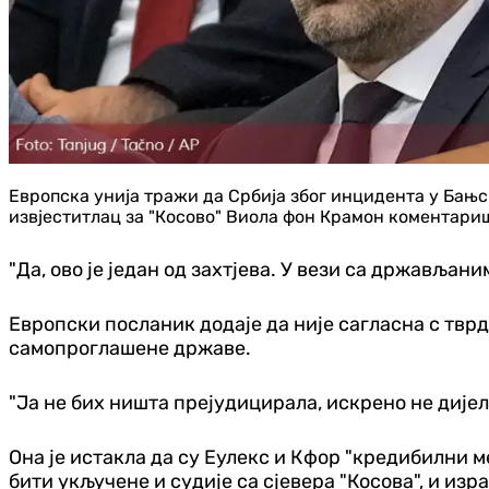
Европска унија тражи да Србија због инцидента у Бањ
извјеститлац за "Косово" Виола фон Крамон коментари
"Да, ово је један од захтјева. У вези са држављан
Европски посланик додаје да није сагласна с тврд
самопроглашене државе.
"Ја не бих ништа прејудицирала, искрено не дијел
Она је истакла да су Еулекс и Кфор "кредибилни 
бити укључене и судије са сјевера "Косова", и изр