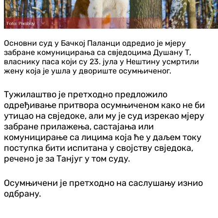
Основни суд у Бачкој Паланци одредио је мјеру
забране комуницирања са свједоцима Душану Т,
власнику паса који су 23. јула у Нештину усмртили
жену која је ушла у двориште осумњиченог.
Тужилаштво је претходно предложило
одређивање притвора осумњиченом како не би
утицао на свједоке, али му је суд изрекао мјеру
забране прилажења, састајања или
комуницирање са лицима која ће у даљем току
поступка бити испитана у својству свједока,
речено је за Танјуг у том суду.
Осумњичени је претходно на саслушању изнио
одбрану.