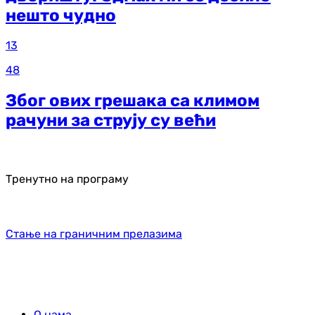
нешто чудно
13
48
Због ових грешака са климом
рачуни за струју су већи
Тренутно на програму
Стање на граничним прелазима
О нама