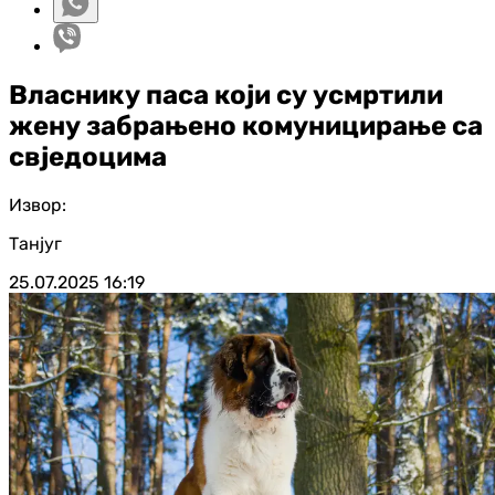
Власнику паса који су усмртили
жену забрањено комуницирање са
свједоцима
Извор:
Танјуг
25.07.2025
16:19