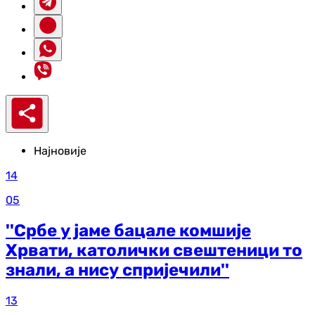
Најновије
14
05
''Србе у јаме бацале комшије
Хрвати, католички свештеници то
знали, а нису спријечили''
13