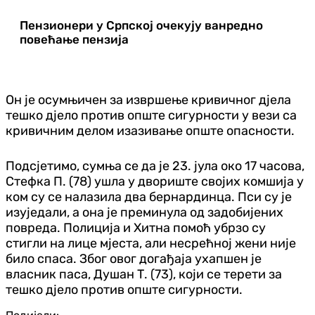
Пензионери у Српској очекују ванредно
повећање пензија
Он је осумњичен за извршење кривичног дјела
тешко дјело против опште сигурности у вези са
кривичним делом изазивање опште опасности.
Подсјетимо, сумња се да је 23. јула око 17 часова,
Стефка П. (78) ушла у двориште својих комшија у
ком су се налазила два бернардинца. Пси су је
изуједали, а она је преминула од задобијених
повреда. Полиција и Хитна помоћ убрзо су
стигли на лице мјеста, али несрећној жени није
било спаса. Због овог догађаја ухапшен је
власник паса, Душан Т. (73), који се терети за
тешко дјело против опште сигурности.