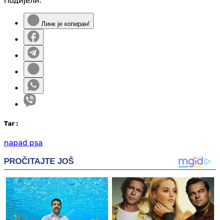
Подијели:
Линк је копиран!
Таг
:
napad psa