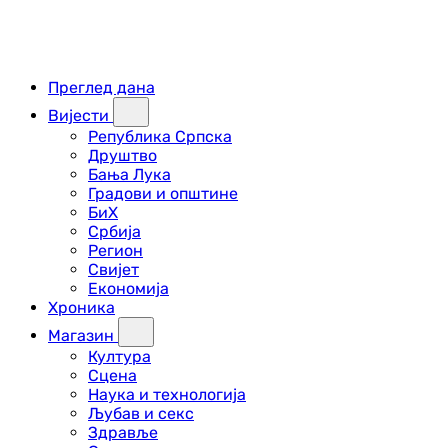
Преглед дана
Вијести
Република Српска
Друштво
Бања Лука
Градови и општине
БиХ
Србија
Регион
Свијет
Економија
Хроника
Магазин
Култура
Сцена
Наука и технологија
Љубав и секс
Здравље