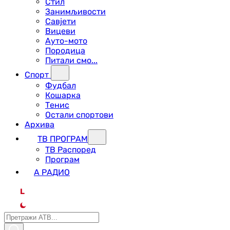
Стил
Занимљивости
Савјети
Вицеви
Ауто-мото
Породица
Питали смо...
Спорт
Фудбал
Кошарка
Тенис
Остали спортови
Архива
ТВ ПРОГРАМ
ТВ Распоред
Програм
А РАДИО
L