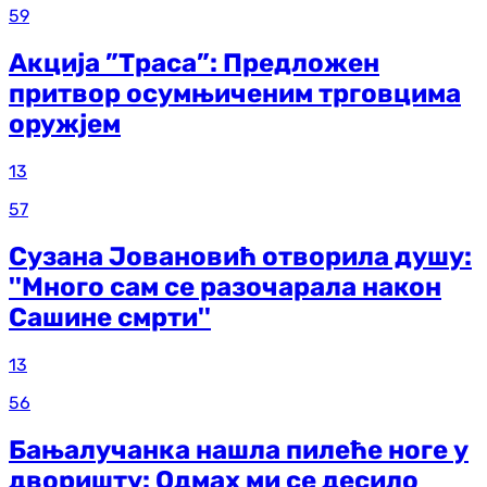
59
Акција ”Траса”: Предложен
притвор осумњиченим трговцима
оружјем
13
57
Сузана Јовановић отворила душу:
''Много сам се разочарала након
Сашине смрти''
13
56
Бањалучанка нашла пилеће ноге у
дворишту: Одмах ми се десило