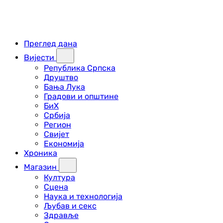
Преглед дана
Вијести
Република Српска
Друштво
Бања Лука
Градови и општине
БиХ
Србија
Регион
Свијет
Економија
Хроника
Магазин
Култура
Сцена
Наука и технологија
Љубав и секс
Здравље