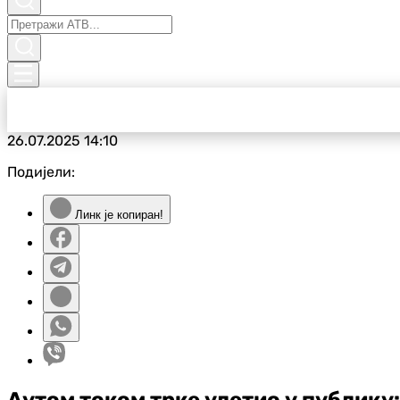
26.07.2025
14:10
Подијели:
Линк је копиран!
Аутом током трке улетио у публику