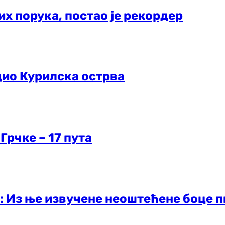
их порука, постао је рекордер
дио Курилска острва
рчке – 17 пута
: Из ње извучене неоштећене боце п