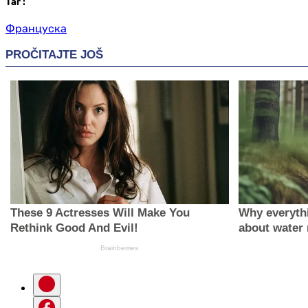
Таг
:
Француска