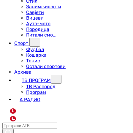
Стил
Занимљивости
Савјети
Вицеви
Ауто-мото
Породица
Питали смо...
Спорт
Фудбал
Кошарка
Тенис
Остали спортови
Архива
ТВ ПРОГРАМ
ТВ Распоред
Програм
А РАДИО
L