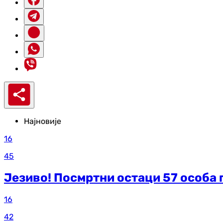
Најновије
16
45
Језиво! Посмртни остаци 57 особа
16
42