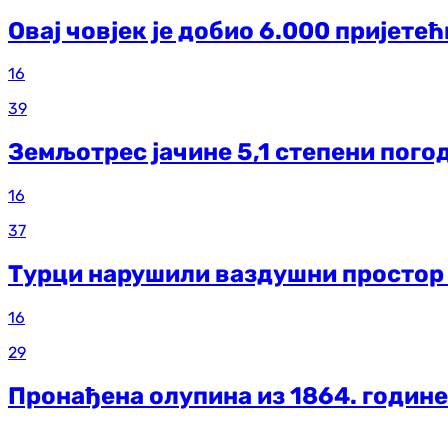
Овај човјек је добио 6.000 пријетећ
16
39
Земљотрес јачине 5,1 степени пого
16
37
Турци нарушили ваздушни простор Г
16
29
Пронађена олупина из 1864. године