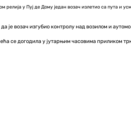
ом релија у Пуј де Дому један возач излетио са пута и ус
 да је возач изгубио контролу над возилом и аутом
ћа се догодила у јутарњим часовима приликом трке