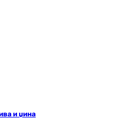
ива и џина